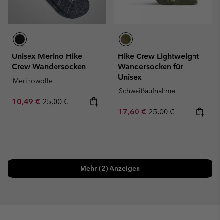
Unisex Merino Hike
Hike Crew Lightweight
Crew Wandersocken
Wandersocken für
Unisex
Merinowolle
Schweißaufnahme
Sale price:
Regular price:
10,49 €
25,00 €
Sale price:
Regular price:
17,60 €
25,00 €
Mehr (2) Anzeigen