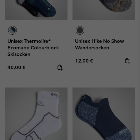
Unisex Thermolite®
Unisex Hike No Show
Ecomade Colourblock
Wandersocken
Skisocken
Regular price:
12,00 €
Regular price:
40,00 €