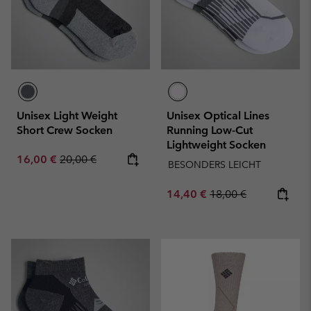
Unisex Light Weight
Unisex Optical Lines
Short Crew Socken
Running Low-Cut
Lightweight Socken
Sale price:
Regular price:
16,00 €
20,00 €
BESONDERS LEICHT
Sale price:
Regular price:
14,40 €
18,00 €