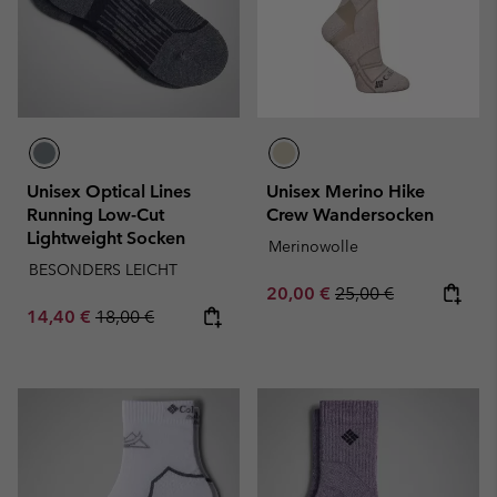
Unisex Optical Lines
Unisex Merino Hike
Running Low-Cut
Crew Wandersocken
Lightweight Socken
Merinowolle
BESONDERS LEICHT
Sale price:
Regular price:
20,00 €
25,00 €
Sale price:
Regular price:
14,40 €
18,00 €