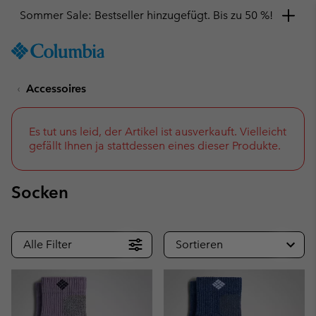
Hol dir einen 10 %-Gutschein
SKIP
Columbia
TO
Sportswear
CONTENT
Accessoires
SKIP
TO
MAIN
NAV
Es tut uns leid, der Artikel ist ausverkauft. Vielleicht
gefällt Ihnen ja stattdessen eines dieser Produkte.
SKIP
TO
SEARCH
Socken
Alle Filter
Sortieren