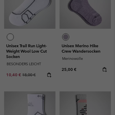
Unisex Trail Run Light-
Unisex Merino Hike
Weight Wool Low Cut
Crew Wandersocken
Socken
Merinowolle
BESONDERS LEICHT
Regular price:
25,00 €
Sale price:
Regular price:
10,40 €
18,00 €