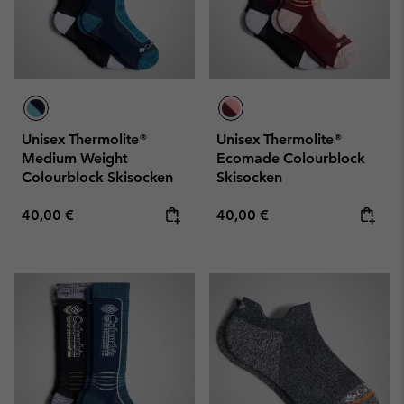
Unisex Thermolite®
Unisex Thermolite®
Medium Weight
Ecomade Colourblock
Colourblock Skisocken
Skisocken
Regular price:
Regular price:
40,00 €
40,00 €