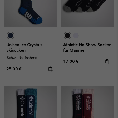
Unisex Ice Crystals
Athletic No Show Socken
Skisocken
für Männer
Schweißaufnahme
Regular price:
17,00 €
Regular price:
25,00 €