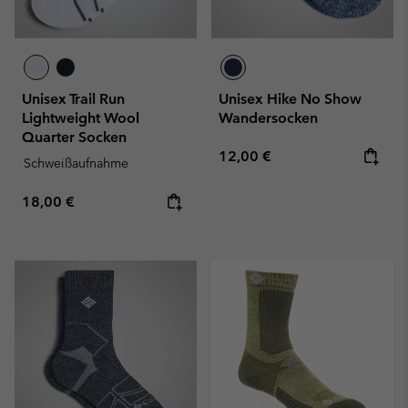
Unisex Trail Run
Unisex Hike No Show
Lightweight Wool
Wandersocken
Quarter Socken
Regular price:
12,00 €
Schweißaufnahme
Regular price:
18,00 €