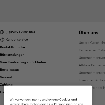
Über uns
(+)498912081004
Kundenservice
Unsere Geschich
Kontaktformular
Karriere bei Col
Rücksendungen
Unternehmensver
Vom Kaufvertrag zurücktreten
Affiliate Partner 
Bestellstatus
Unternehmensp
Versand
Investoren & Pres
Zahlung
Barrierefreiheit:
Häufig gestellte Fragen
Wir verwenden interne und externe Cookies und
vergleichbare Technologien zur Personalisierung von