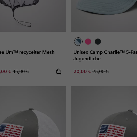
ee Um™ recycelter Mesh
Unisex Camp Charlie™ 5-Pan
Jugendliche
e price:
ximum sale price:
Regular price:
Sale price:
Regular price:
,00 €
45,00 €
20,00 €
25,00 €