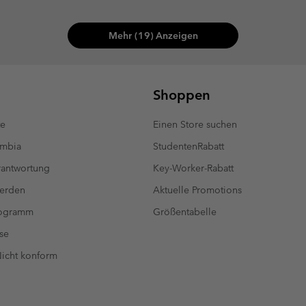
Mehr (19) Anzeigen
Shoppen
te
Einen Store suchen
umbia
StudentenRabatt
antwortung
Key-Worker-Rabatt
werden
Aktuelle Promotions
rogramm
Größentabelle
se
 Nicht konform