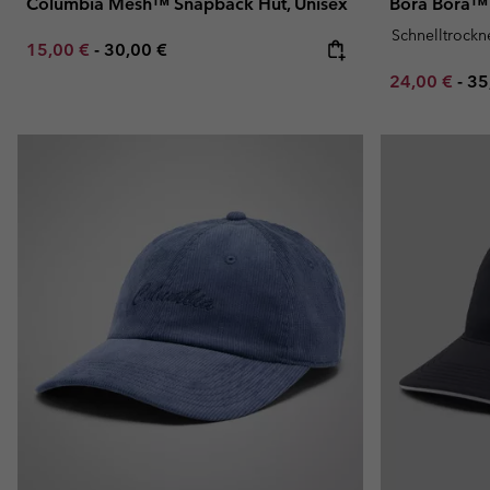
Columbia Mesh™ Snapback Hut, Unisex
Bora Bora™ 
Schnelltrock
Minimum sale price:
Maximum price:
15,00 €
-
30,00 €
Minimum sal
Ma
24,00 €
-
35