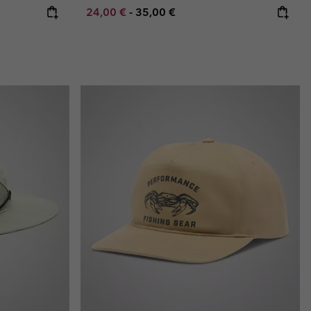
Minimum sale price:
Maximum price:
24,00 €
-
35,00 €