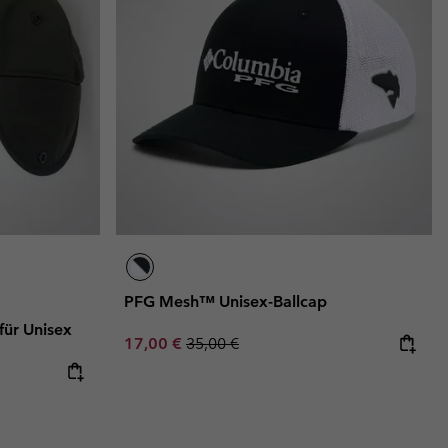
PFG Mesh™ Unisex-Ballcap
ür Unisex
Sale price:
Regular price:
17,00 €
35,00 €