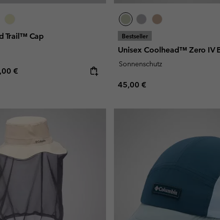
d Trail™ Cap
Bestseller
Unisex Coolhead™ Zero IV 
Sonnenschutz
e price:
ximum price:
,00 €
Regular price:
45,00 €