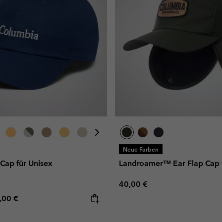
Neue Farben
Cap für Unisex
Landroamer™ Ear Flap Cap f
Regular price:
40,00 €
e price:
ximum price:
,00 €