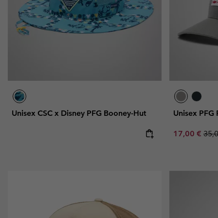
Unisex CSC x Disney PFG Booney-Hut
Unisex PFG 
Sale price:
Regu
17,00 €
35,