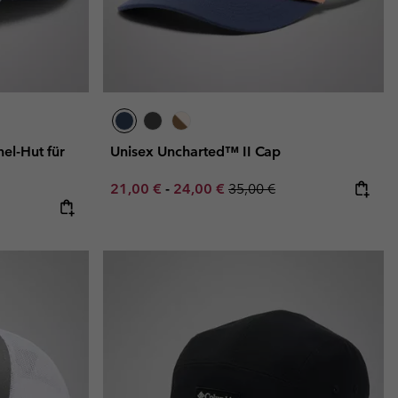
el-Hut für
Unisex Uncharted™ II Cap
Minimum sale price:
Maximum sale price:
Regular price:
21,00 €
-
24,00 €
35,00 €