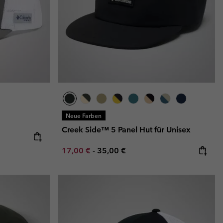
Neue Farben
Creek Side™ 5 Panel Hut für Unisex
Minimum sale price:
Maximum price:
17,00 €
-
35,00 €