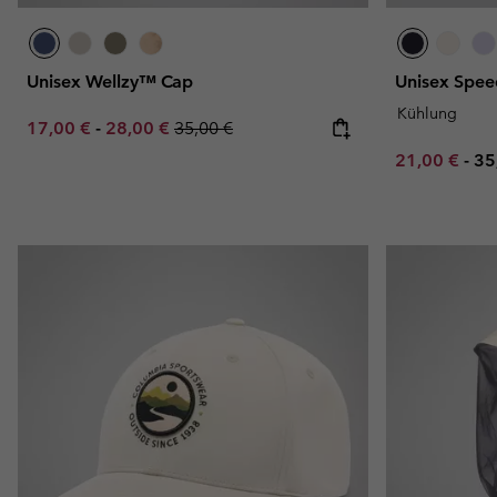
Unisex Wellzy™ Cap
Unisex Spee
Kühlung
Minimum sale price:
Maximum sale price:
Regular price:
17,00 €
-
28,00 €
35,00 €
Minimum sal
Ma
21,00 €
-
35