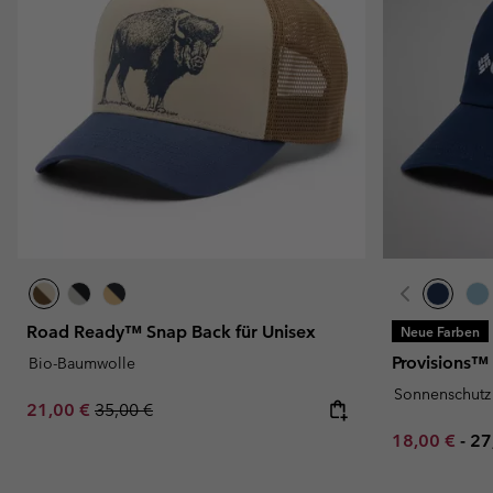
Road Ready™ Snap Back für Unisex
Neue Farben
Provisions™ 
Bio-Baumwolle
Sonnenschutz
Sale price:
Regular price:
21,00 €
35,00 €
Minimum sal
Ma
18,00 €
-
27