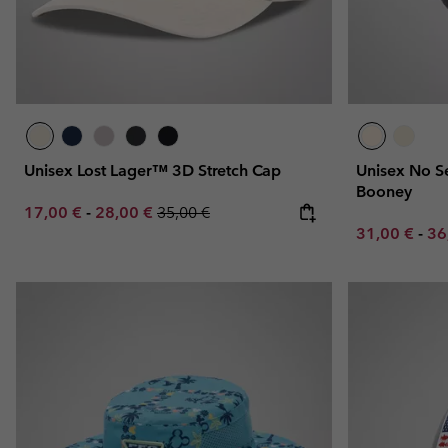
Unisex Lost Lager™ 3D Stretch Cap
Unisex No S
Booney
Minimum sale price:
Maximum sale price:
Regular price:
17,00 €
-
28,00 €
35,00 €
Minimum sal
Ma
31,00 €
-
36