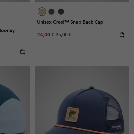
Unisex Creel™ Snap Back Cap
Booney
Sale price:
Regular price:
24,00 €
35,00 €