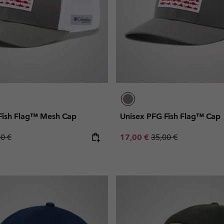
Fish Flag™ Mesh Cap
Unisex PFG Fish Flag™ Cap
lar price:
Sale price:
Regular price:
00 €
17,00 €
35,00 €