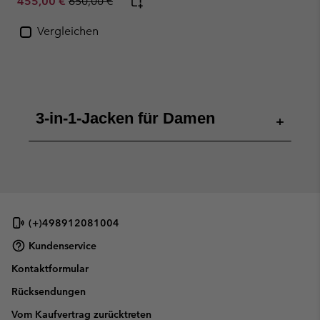
Sale price:
Regular price:
455,00 €
650,00 €
Vergleichen
3-in-1-Jacken für Damen
+
(+)498912081004
Kundenservice
Kontaktformular
Rücksendungen
Vom Kaufvertrag zurücktreten