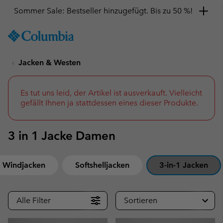
Sommer Sale: Bestseller hinzugefügt. Bis zu 50 %!
SKIP
Columbia
TO
Sportswear
CONTENT
Jacken & Westen
SKIP
TO
MAIN
NAV
Es tut uns leid, der Artikel ist ausverkauft. Vielleicht
gefällt Ihnen ja stattdessen eines dieser Produkte.
SKIP
TO
SEARCH
3 in 1 Jacke Damen
Windjacken
Softshelljacken
3-in-1 Jacken
Alle Filter
Sortieren