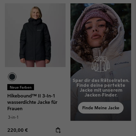
Spar dir das Rätselraten.
Finde deine perfekte
Neue Farben
Jacke mit unserem
Jacken‑Finder.
Hikebound™ II 3-In-1
wasserdichte Jacke für
Finde Meine Jacke
Frauen
3-in-1
Regular price:
220,00 €