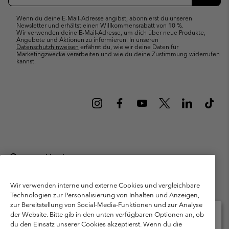
Abonn
Wenn du deine E-Mail-Adresse angibst, abonnierst du unseren
Newsletter und erhältst einen Willkommensrabatt von 10 %.
Wir verwenden deine E-Mail-Adresse, um dich über neue Produkte,
Angebote und Aktionen zu informieren. In unseren
Datenschutzhinweisen
erfährst du, wie wir deine Daten für
Marketingzwecke verarbeiten und wie du deine Zustimmung widerrufen
kannst.
Deutschland
©
2026
Columbia Sportswear GmbH. Walter-Gropius-Str. 23, 80807
München Deutschland. Alle Rechte vorbehalten.
Wir verwenden interne und externe Cookies und vergleichbare
Technologien zur Personalisierung von Inhalten und Anzeigen,
Nutzungsbedingungen
Allgemeine Verkaufsbedingungen
Garantie
zur Bereitstellung von Social-Media-Funktionen und zur Analyse
Datenschutzerklärung
der Website. Bitte gib in den unten verfügbaren Optionen an, ob
du den Einsatz unserer Cookies akzeptierst. Wenn du die