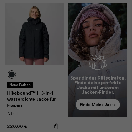
Spar dir das Rätselraten.
Finde deine perfekte
Neue Farben
Jacke mit unserem
Jacken‑Finder.
Hikebound™ II 3-In-1
wasserdichte Jacke für
Finde Meine Jacke
Frauen
3-in-1
Regular price:
220,00 €