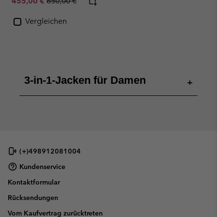
Sale price:
Regular price:
455,00 €
650,00 €
Vergleichen
3-in-1-Jacken für Damen
+
(+)498912081004
Kundenservice
Kontaktformular
Rücksendungen
Vom Kaufvertrag zurücktreten