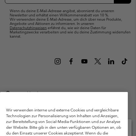
Abonn
Wenn du deine E-Mail-Adresse angibst, abonnierst du unseren
Newsletter und erhältst einen Willkommensrabatt von 10 %.
Wir verwenden deine E-Mail-Adresse, um dich über neue Produkte,
Angebote und Aktionen zu informieren. In unseren
Datenschutzhinweisen
erfährst du, wie wir deine Daten für
Marketingzwecke verarbeiten und wie du deine Zustimmung widerrufen
kannst.
Deutschland
©
2026
Columbia Sportswear GmbH. Walter-Gropius-Str. 23, 80807
München Deutschland. Alle Rechte vorbehalten.
Wir verwenden interne und externe Cookies und vergleichbare
Technologien zur Personalisierung von Inhalten und Anzeigen,
Nutzungsbedingungen
Allgemeine Verkaufsbedingungen
Garantie
zur Bereitstellung von Social-Media-Funktionen und zur Analyse
Datenschutzerklärung
der Website. Bitte gib in den unten verfügbaren Optionen an, ob
du den Einsatz unserer Cookies akzeptierst. Wenn du die