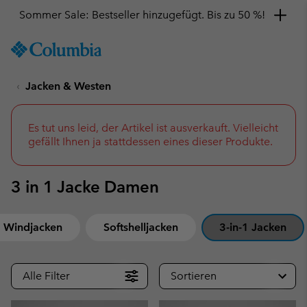
Sommer Sale: Bestseller hinzugefügt. Bis zu 50 %!
SKIP
Columbia
TO
Sportswear
CONTENT
Jacken & Westen
SKIP
TO
MAIN
NAV
Es tut uns leid, der Artikel ist ausverkauft. Vielleicht
gefällt Ihnen ja stattdessen eines dieser Produkte.
SKIP
TO
SEARCH
3 in 1 Jacke Damen
Windjacken
Softshelljacken
3-in-1 Jacken
Alle Filter
Sortieren