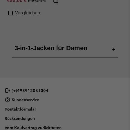
Sale price:
Regular price:
455,00 €
650,00 €
Vergleichen
3-in-1-Jacken für Damen
+
(+)498912081004
Kundenservice
Kontaktformular
Rücksendungen
Vom Kaufvertrag zurücktreten