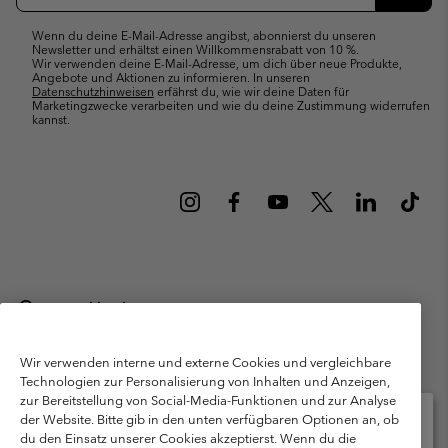
Abonn
Wenn du deine E-Mail-Adresse angibst, abonnierst du unseren
Newsletter und erhältst einen Willkommensrabatt von 10 %.
Wir verwenden deine E-Mail-Adresse, um dich über neue Produkte,
Angebote und Aktionen zu informieren. In unseren
Datenschutzhinweisen
erfährst du, wie wir deine Daten für
Marketingzwecke verarbeiten und wie du deine Zustimmung widerrufen
kannst.
Deutschland
©
2026
Columbia Sportswear GmbH. Walter-Gropius-Str. 23, 80807
München Deutschland. Alle Rechte vorbehalten.
Wir verwenden interne und externe Cookies und vergleichbare
Technologien zur Personalisierung von Inhalten und Anzeigen,
Nutzungsbedingungen
Allgemeine Verkaufsbedingungen
Garantie
zur Bereitstellung von Social-Media-Funktionen und zur Analyse
Datenschutzerklärung
der Website. Bitte gib in den unten verfügbaren Optionen an, ob
du den Einsatz unserer Cookies akzeptierst. Wenn du die