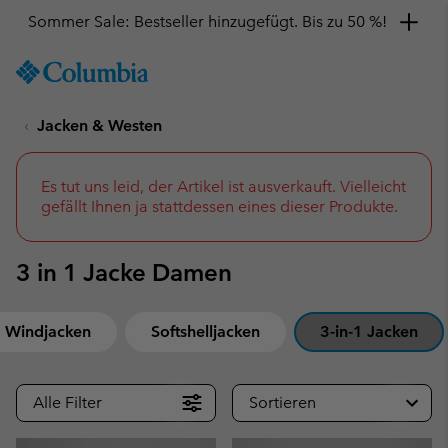
Sommer Sale: Bestseller hinzugefügt. Bis zu 50 %!
SKIP
Columbia
TO
Sportswear
CONTENT
Jacken & Westen
SKIP
TO
MAIN
NAV
Es tut uns leid, der Artikel ist ausverkauft. Vielleicht
gefällt Ihnen ja stattdessen eines dieser Produkte.
SKIP
TO
SEARCH
3 in 1 Jacke Damen
Windjacken
Softshelljacken
3-in-1 Jacken
Alle Filter
Sortieren