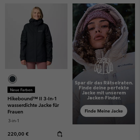
Spar dir das Rätselraten.
Finde deine perfekte
Neue Farben
Jacke mit unserem
Jacken‑Finder.
Hikebound™ II 3-In-1
wasserdichte Jacke für
Finde Meine Jacke
Frauen
3-in-1
Regular price:
220,00 €