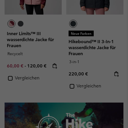
Inner Limits™ III
Neue Farben
wasserdichte Jacke für
Hikebound™ II 3-In-1
Frauen
wasserdichte Jacke für
Frauen
Recycelt
3-in-1
Minimum sale price:
Maximum price:
60,00 €
-
120,00 €
Regular price:
220,00 €
Vergleichen
Vergleichen