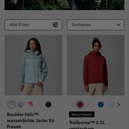
Alle Filter
Sortieren
Boulder Falls™
Neue Farben
wasserdichte Jacke für
Trailborne™ 2.5L
Frauen
verstaubare