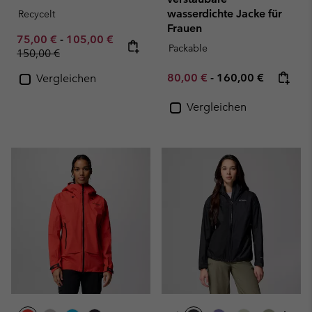
wasserdichte Jacke für
Recycelt
Frauen
Minimum sale price:
Maximum sale price:
Regular price:
75,00 €
-
105,00 €
Packable
150,00 €
Minimum sale price:
Maximum price:
80,00 €
-
160,00 €
Vergleichen
Vergleichen