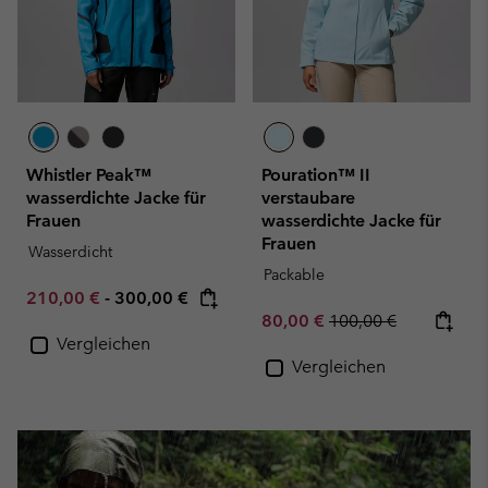
Whistler Peak™
Pouration™ II
wasserdichte Jacke für
verstaubare
Frauen
wasserdichte Jacke für
Frauen
Wasserdicht
Packable
Minimum sale price:
Maximum price:
210,00 €
-
300,00 €
Sale price:
Regular price:
80,00 €
100,00 €
Vergleichen
Vergleichen