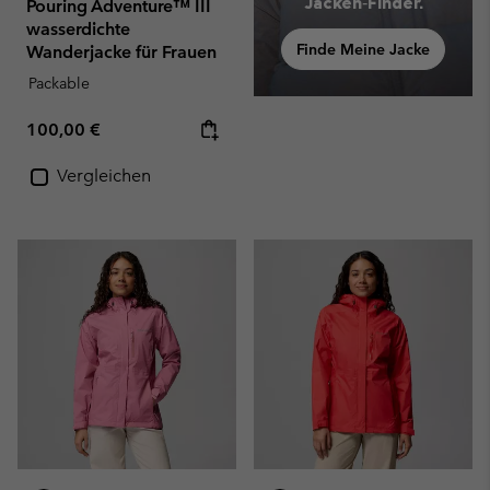
Jacken‑Finder.
Pouring Adventure™ III
wasserdichte
Finde Meine Jacke
Wanderjacke für Frauen
Packable
Regular price:
100,00 €
Vergleichen