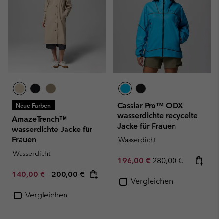
Cassiar Pro™ ODX
Neue Farben
wasserdichte recycelte
AmazeTrench™
Jacke für Frauen
wasserdichte Jacke für
Frauen
Wasserdicht
Wasserdicht
Sale price:
Regular price:
196,00 €
280,00 €
Minimum sale price:
Maximum price:
140,00 €
-
200,00 €
Vergleichen
Vergleichen