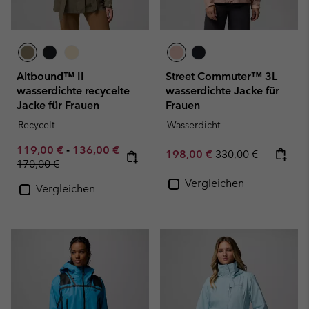
Altbound™ II
Street Commuter™ 3L
wasserdichte recycelte
wasserdichte Jacke für
Jacke für Frauen
Frauen
Recycelt
Wasserdicht
Minimum sale price:
Maximum sale price:
119,00 €
-
136,00 €
Sale price:
Regular price:
198,00 €
330,00 €
Regular price:
170,00 €
Vergleichen
Vergleichen