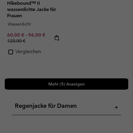
Hikebound™ II
wasserdichte Jacke für
Frauen
Wasserdicht
Minimum sale price:
Maximum sale price:
Regular price:
60,00 €
-
96,00 €
120,00 €
Vergleichen
Mehr (5) Anzeigen
Regenjacke für Damen
+