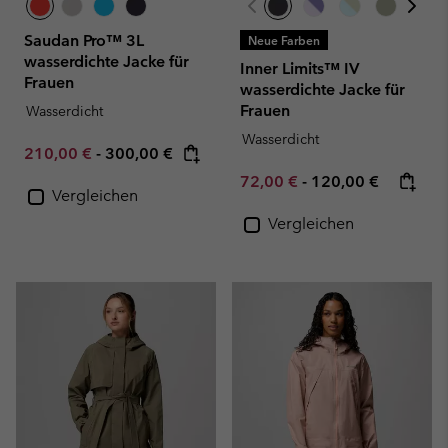
Saudan Pro™ 3L
Neue Farben
wasserdichte Jacke für
Inner Limits™ IV
Frauen
wasserdichte Jacke für
Frauen
Wasserdicht
Wasserdicht
Minimum sale price:
Maximum price:
210,00 €
-
300,00 €
Minimum sale price:
Maximum price:
72,00 €
-
120,00 €
Vergleichen
Vergleichen