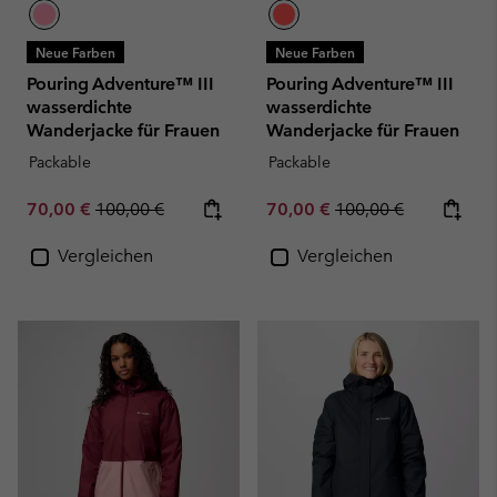
Neue Farben
Neue Farben
Pouring Adventure™ III
Pouring Adventure™ III
wasserdichte
wasserdichte
Wanderjacke für Frauen
Wanderjacke für Frauen
Packable
Packable
Sale price:
Regular price:
Sale price:
Regular price:
70,00 €
100,00 €
70,00 €
100,00 €
Vergleichen
Vergleichen