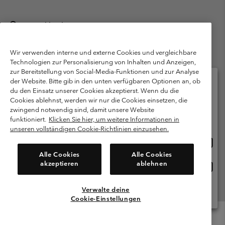
Deutschland
©
2026
Columbia Sportswear GmbH. Walter-Gropius-Str. 23, 80807
München Deutschland. Alle Rechte vorbehalten.
Wir verwenden interne und externe Cookies und vergleichbare
Technologien zur Personalisierung von Inhalten und Anzeigen,
Nutzungsbedingungen
Allgemeine Verkaufsbedingungen
Garantie
zur Bereitstellung von Social-Media-Funktionen und zur Analyse
Datenschutzerklärung
der Website. Bitte gib in den unten verfügbaren Optionen an, ob
du den Einsatz unserer Cookies akzeptierst. Wenn du die
Bestimmungen und Bedingungen des Mitglieder Programms
Cookies ablehnst, werden wir nur die Cookies einsetzen, die
Bitte wählen Sie Ihr Lieferland und Ihre Sprache
zwingend notwendig sind, damit unsere Website
Nutzungsbedingungen Für Nutzergenerierte Inhalte
Impressum
Online-Einkauf verfügbar
funktioniert.
Klicken Sie hier, um weitere Informationen in
Cookies
Public CBCR
unseren vollständigen Cookie-Richtlinien einzusehen.
Online
United States
Einkau
Kundenservice: Mo- Fr. 9:00 - 13:00 & 14:00- 18:00 Uhr
Alle Cookies
Alle Cookies
(+)498912081004
verfü
akzeptieren
ablehnen
Online
Deutschland
Einkau
verfü
Verwalte deine
Alle Länder Anzeigen
Cookie-Einstellungen
Menu
Suche
Anmelden
Mini