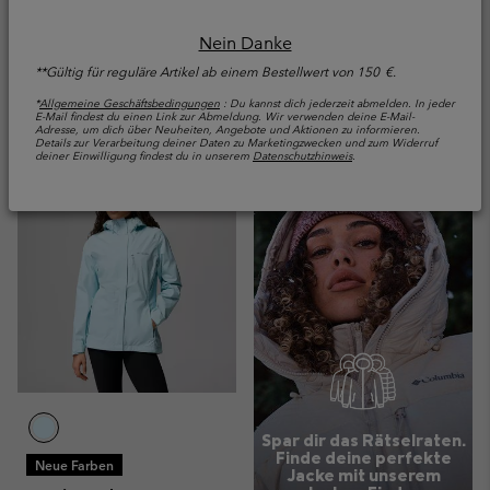
Packable
Minimum sale price:
Maximum sale price:
100,00 €
-
120,00 €
Regular price:
200,00 €
Nein Danke
Sale price:
Regular price:
80,00 €
100,00 €
**Gültig für reguläre Artikel ab einem Bestellwert von 150 €.
Vergleichen
Vergleichen
*
Allgemeine Geschäftsbedingungen
: Du kannst dich jederzeit abmelden. In jeder
E-Mail findest du einen Link zur Abmeldung. Wir verwenden deine E-Mail-
Adresse, um dich über Neuheiten, Angebote und Aktionen zu informieren.
Details zur Verarbeitung deiner Daten zu Marketingzwecken und zum Widerruf
deiner Einwilligung findest du in unserem
Datenschutzhinweis
.
Spar dir das Rätselraten.
Finde deine perfekte
Neue Farben
Jacke mit unserem