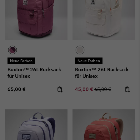
Neue Farben
Neue Farben
Buxton™ 26L Rucksack
Buxton™ 26L Rucksack
für Unisex
für Unisex
Regular price:
Sale price:
Regular price:
65,00 €
45,00 €
65,00 €