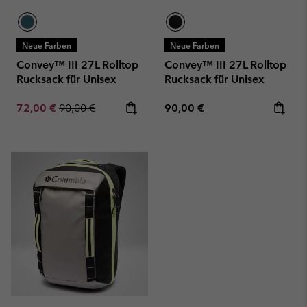
Neue Farben
Neue Farben
Convey™ III 27L Rolltop
Convey™ III 27L Rolltop
Rucksack für Unisex
Rucksack für Unisex
Sale price:
Regular price:
Regular price:
72,00 €
90,00 €
90,00 €