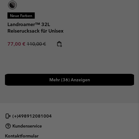
Neue Farben
Landroamer™ 32L
Reiserucksack für Unisex
Sale price:
Regular price:
77,00 €
110,00 €
Mehr (36) Anzeigen
(+)498912081004
Kundenservice
Kontaktformular