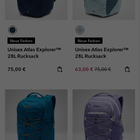
Neue Farben
Neue Farben
Unisex Atlas Explorer™
Unisex Atlas Explorer™
28L Rucksack
28L Rucksack
Regular price:
Sale price:
Regular price:
75,00 €
63,00 €
75,00 €