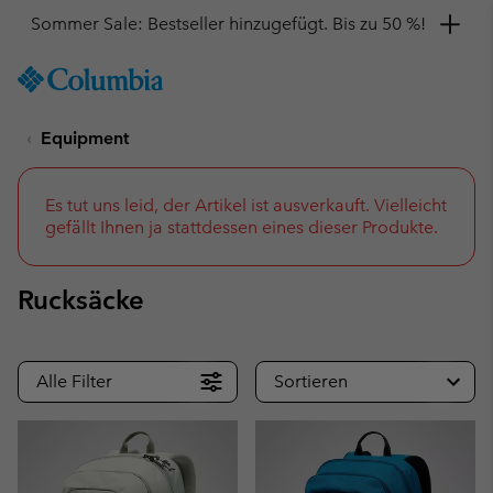
Hol dir einen 10 %-Gutschein
SKIP
Columbia
TO
Sportswear
CONTENT
Equipment
SKIP
TO
MAIN
NAV
Es tut uns leid, der Artikel ist ausverkauft. Vielleicht
gefällt Ihnen ja stattdessen eines dieser Produkte.
SKIP
TO
SEARCH
Rucksäcke
Alle Filter
Sortieren