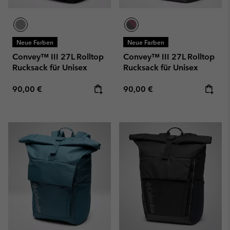
Neue Farben
Neue Farben
Convey™ III 27L Rolltop
Convey™ III 27L Rolltop
Rucksack für Unisex
Rucksack für Unisex
Regular price:
Regular price:
90,00 €
90,00 €