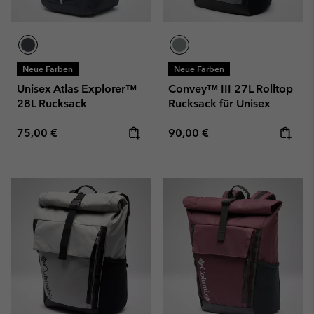
Neue Farben
Neue Farben
Unisex Atlas Explorer™
Convey™ III 27L Rolltop
28L Rucksack
Rucksack für Unisex
Regular price:
Regular price:
75,00 €
90,00 €