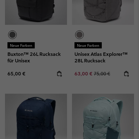
Neue Farben
Neue Farben
Buxton™ 26L Rucksack
Unisex Atlas Explorer™
für Unisex
28L Rucksack
Regular price:
Sale price:
Regular price:
65,00 €
63,00 €
75,00 €