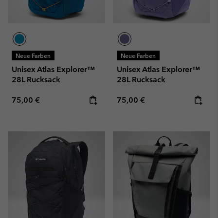
Neue Farben
Neue Farben
Unisex Atlas Explorer™
Unisex Atlas Explorer™
28L Rucksack
28L Rucksack
Regular price:
Regular price:
75,00 €
75,00 €