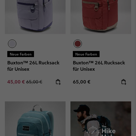
Neue Farben
Neue Farben
Buxton™ 26L Rucksack
Buxton™ 26L Rucksack
für Unisex
für Unisex
Sale price:
Regular price:
Regular price:
45,00 €
65,00 €
65,00 €