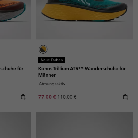
Neue Farben
schuhe für
Konos Trillium ATR™ Wanderschuhe für
Männer
Atmungsaktiv
Sale price:
Regular price:
77,00 €
110,00 €