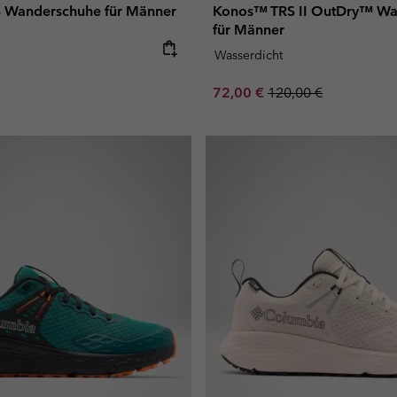
 Wanderschuhe für Männer
Konos™ TRS II OutDry™ Wa
für Männer
e:
Wasserdicht
Sale price:
Regular price:
72,00 €
120,00 €