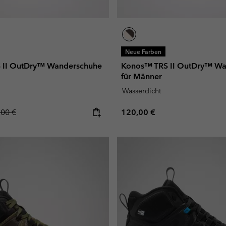
Neue Farben
 II OutDry™ Wanderschuhe
Konos™ TRS II OutDry™ Wa
für Männer
Wasserdicht
lar price:
Regular price:
,00 €
120,00 €