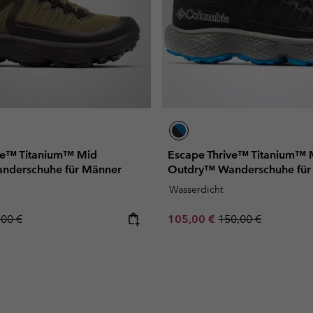
ve™ Titanium™ Mid
Escape Thrive™ Titanium™ 
nderschuhe für Männer
Outdry™ Wanderschuhe für
Wasserdicht
lar price:
Sale price:
Regular price:
,00 €
105,00 €
150,00 €