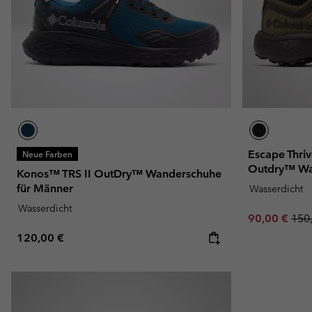
Escape Thri
Neue Farben
Outdry™ Wa
Konos™ TRS II OutDry™ Wanderschuhe
für Männer
Wasserdicht
Wasserdicht
Sale price:
Regu
90,00 €
150
Regular price:
120,00 €