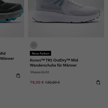
Mid
Neue Farben
 Männer
Konos™ TRS OutDry™ Mid
Wanderschuhe für Männer
Wasserdicht
Sale price:
Regular price:
78,00 €
130,00 €