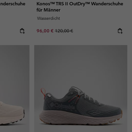
nderschuhe
Konos™ TRS II OutDry™ Wanderschuhe
für Männer
Wasserdicht
Sale price:
Regular price:
96,00 €
120,00 €