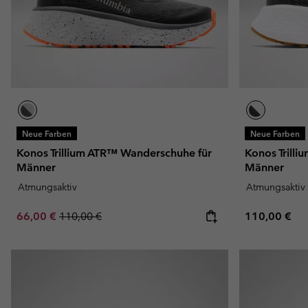
Neue Farben
Neue Farben
Konos Trillium ATR™ Wanderschuhe für
Konos Trill
Männer
Männer
Atmungsaktiv
Atmungsaktiv
Sale price:
Regular price:
Regular pric
66,00 €
110,00 €
110,00 €