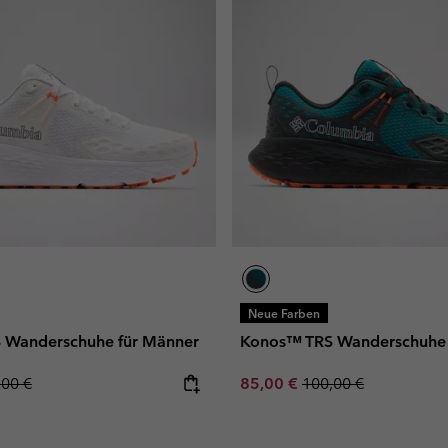
Neue Farben
 Wanderschuhe für Männer
Konos™ TRS Wanderschuhe 
lar price:
Sale price:
Regular price:
,00 €
85,00 €
100,00 €