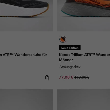
Neue Farben
ium ATR™ Wanderschuhe für
Konos Trillium ATR™ Wander
Männer
Atmungsaktiv
e:
Sale price:
Regular price:
77,00 €
110,00 €