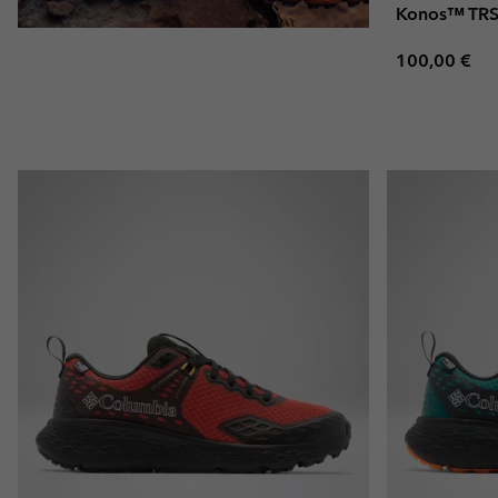
Konos™ TRS
Regular pric
100,00 €