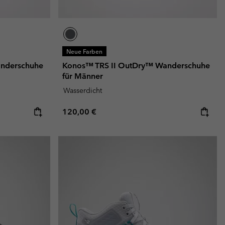
Neue Farben
nderschuhe
Konos™ TRS II OutDry™ Wanderschuhe
für Männer
Wasserdicht
Regular price:
120,00 €