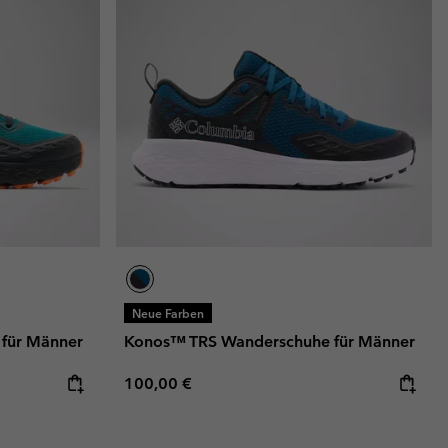
Neue Farben
für Männer
Konos™ TRS Wanderschuhe für Männer
Regular price:
100,00 €