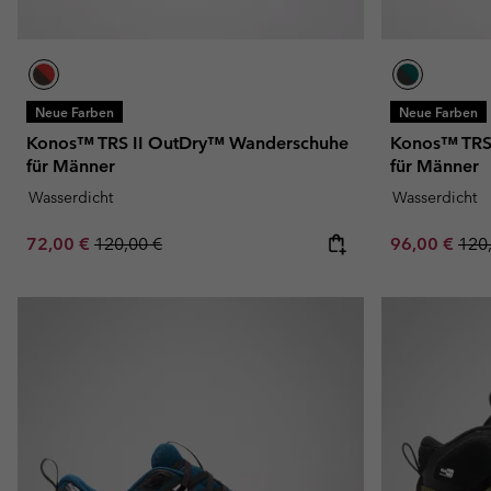
Neue Farben
Neue Farben
Konos™ TRS II OutDry™ Wanderschuhe
Konos™ TRS
für Männer
für Männer
Wasserdicht
Wasserdicht
Sale price:
Regular price:
Sale price:
Regu
72,00 €
120,00 €
96,00 €
120