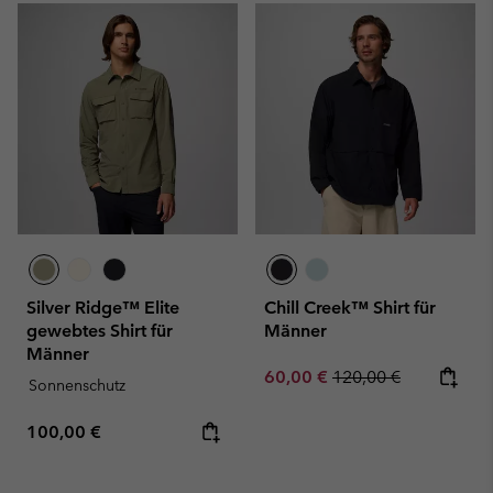
Silver Ridge™ Elite
Chill Creek™ Shirt für
gewebtes Shirt für
Männer
Männer
Sale price:
Regular price:
60,00 €
120,00 €
Sonnenschutz
Regular price:
100,00 €