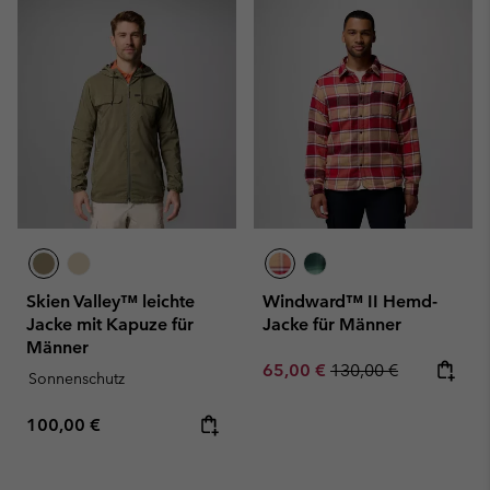
Skien Valley™ leichte
Windward™ II Hemd-
Jacke mit Kapuze für
Jacke für Männer
Männer
Sale price:
Regular price:
65,00 €
130,00 €
Sonnenschutz
Regular price:
100,00 €