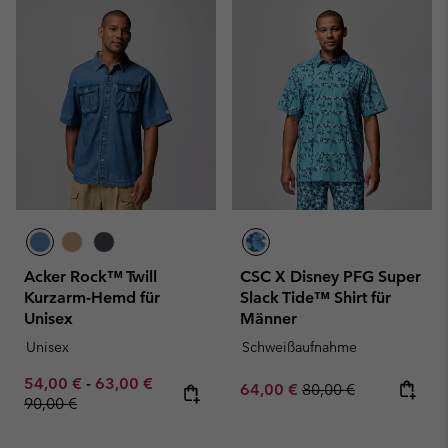
Acker Rock™ Twill
CSC X Disney PFG Super
Kurzarm-Hemd für
Slack Tide™ Shirt für
Unisex
Männer
Unisex
Schweißaufnahme
Minimum sale price:
Maximum sale price:
Regular price:
54,00 €
-
63,00 €
Sale price:
Regular price:
64,00 €
80,00 €
90,00 €