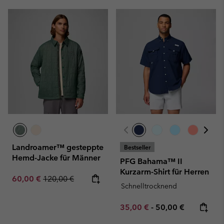
Landroamer™ gesteppte
Bestseller
Hemd-Jacke für Männer
PFG Bahama™ II
Kurzarm-Shirt für Herren
Sale price:
Regular price:
60,00 €
120,00 €
Schnelltrocknend
Minimum sale price:
Maximum price:
35,00 €
-
50,00 €