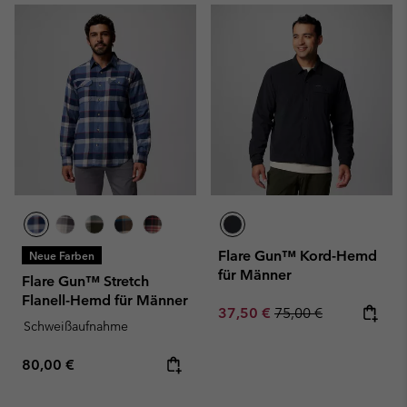
Flare Gun™ Kord-Hemd
Neue Farben
für Männer
Flare Gun™ Stretch
Flanell-Hemd für Männer
Sale price:
Regular price:
37,50 €
75,00 €
Schweißaufnahme
Regular price:
80,00 €