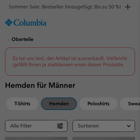
Hol dir einen 10 %-Gutschein
SKIP
Columbia
TO
Sportswear
CONTENT
Oberteile
SKIP
TO
MAIN
NAV
Es tut uns leid, der Artikel ist ausverkauft. Vielleicht
gefällt Ihnen ja stattdessen eines dieser Produkte.
SKIP
TO
SEARCH
Hemden für Männer
T-Shirts
Hemden
Poloshirts
Sweat
Alle Filter
Sortieren