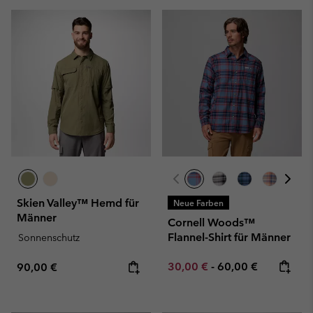
Skien Valley™ Hemd für
Neue Farben
Männer
Cornell Woods™
Flannel-Shirt für Männer
Sonnenschutz
Minimum sale price:
Maximum price:
Regular price:
30,00 €
-
60,00 €
90,00 €