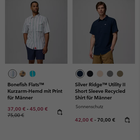
Bonefish Flats™
Silver Ridge™ Utility II
Kurzarm-Hemd mit Print
Short Sleeve Recycled
für Männer
Shirt für Männer
Sonnenschutz
Minimum sale price:
Maximum sale price:
Regular price:
37,00 €
-
45,00 €
75,00 €
Minimum sale price:
Maximum price:
42,00 €
-
70,00 €