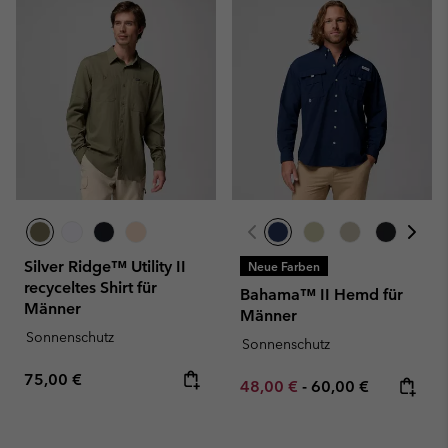
Silver Ridge™ Utility II
Neue Farben
recyceltes Shirt für
Bahama™ II Hemd für
Männer
Männer
Sonnenschutz
Sonnenschutz
Regular price:
75,00 €
Minimum sale price:
Maximum price:
48,00 €
-
60,00 €