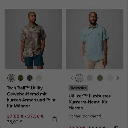
Tech Trail™ Utility
Bestseller
Gewebe-Hemd mit
Utilizer™ II robustes
kurzen Armen und Print
Kurzarm-Hemd für
für Männer
Herren
Minimum sale price:
Maximum sale price:
Regular price:
37,00 €
-
37,50 €
Schnelltrocknend
75,00 €
Minimum sale price:
Maximum price: