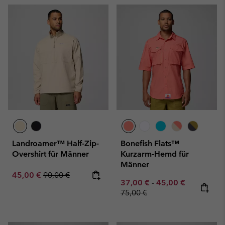
Landroamer™ Half-Zip-
Bonefish Flats™
Overshirt für Männer
Kurzarm-Hemd für
Männer
Sale price:
Regular price:
45,00 €
90,00 €
Minimum sale price:
Maximum sale pric
Regular pr
37,00 €
-
45,00 €
75,00 €