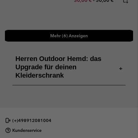
30,00 €
-
50,00 €
Mehr (6) Anzeigen
Herren Outdoor Hemd: das
Upgrade für deinen
+
Kleiderschrank
(+)498912081004
Kundenservice