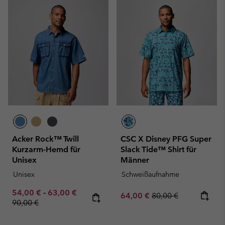
Acker Rock™ Twill
CSC X Disney PFG Super
Kurzarm-Hemd für
Slack Tide™ Shirt für
Unisex
Männer
Unisex
Schweißaufnahme
Minimum sale price:
Maximum sale price:
Regular price:
54,00 €
-
63,00 €
Sale price:
Regular price:
64,00 €
80,00 €
90,00 €