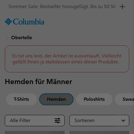
Hol dir einen 10 %-Gutschein
SKIP
Columbia
TO
Sportswear
CONTENT
Oberteile
SKIP
TO
MAIN
NAV
Es tut uns leid, der Artikel ist ausverkauft. Vielleicht
gefällt Ihnen ja stattdessen eines dieser Produkte.
SKIP
TO
SEARCH
Hemden für Männer
T-Shirts
Hemden
Poloshirts
Sweat
Alle Filter
Sortieren