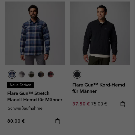
Flare Gun™ Kord-Hemd
Neue Farben
für Männer
Flare Gun™ Stretch
Flanell-Hemd für Männer
Sale price:
Regular price:
37,50 €
75,00 €
Schweißaufnahme
Regular price:
80,00 €