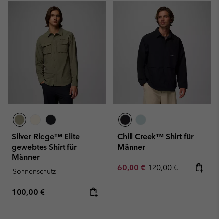
Silver Ridge™ Elite
Chill Creek™ Shirt für
gewebtes Shirt für
Männer
Männer
Sale price:
Regular price:
60,00 €
120,00 €
Sonnenschutz
Regular price:
100,00 €