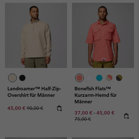
Landroamer™ Half-Zip-
Bonefish Flats™
Overshirt für Männer
Kurzarm-Hemd für
Männer
Sale price:
Regular price:
45,00 €
90,00 €
Minimum sale price:
Maximum sale pric
Regular pr
37,00 €
-
45,00 €
75,00 €