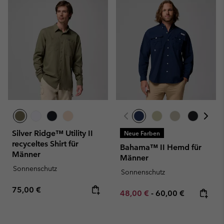
Silver Ridge™ Utility II
Neue Farben
recyceltes Shirt für
Bahama™ II Hemd für
Männer
Männer
Sonnenschutz
Sonnenschutz
Regular price:
75,00 €
Minimum sale price:
Maximum price:
48,00 €
-
60,00 €