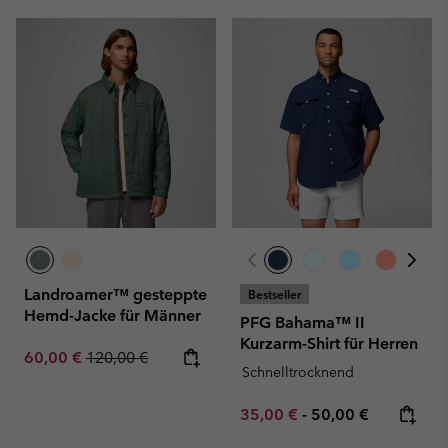
Landroamer™ gesteppte
Bestseller
Hemd-Jacke für Männer
PFG Bahama™ II
Kurzarm-Shirt für Herren
Sale price:
Regular price:
60,00 €
120,00 €
Schnelltrocknend
Minimum sale price:
Maximum price:
35,00 €
-
50,00 €