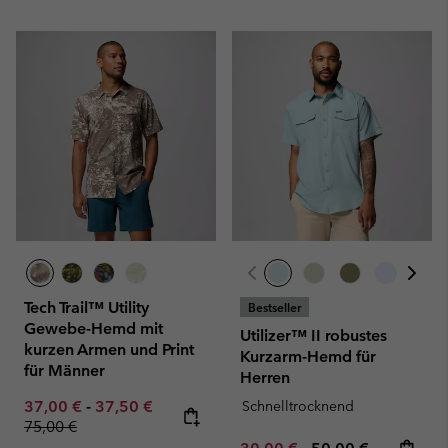
Tech Trail™ Utility
Bestseller
Gewebe-Hemd mit
Utilizer™ II robustes
kurzen Armen und Print
Kurzarm-Hemd für
für Männer
Herren
Minimum sale price:
Maximum sale price:
Regular price:
37,00 €
-
37,50 €
Schnelltrocknend
75,00 €
Minimum sale price:
Maximum price: