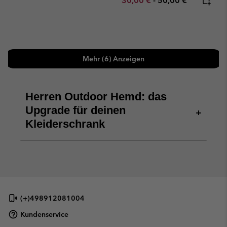
30,00 €
-
50,00 €
Mehr (6) Anzeigen
Herren Outdoor Hemd: das
Upgrade für deinen
+
Kleiderschrank
(+)498912081004
Kundenservice