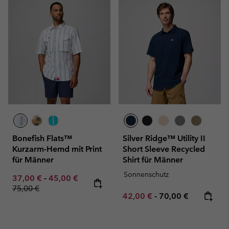
Bonefish Flats™
Silver Ridge™ Utility II
Kurzarm-Hemd mit Print
Short Sleeve Recycled
für Männer
Shirt für Männer
Sonnenschutz
Minimum sale price:
Maximum sale price:
Regular price:
37,00 €
-
45,00 €
75,00 €
Minimum sale price:
Maximum price:
42,00 €
-
70,00 €