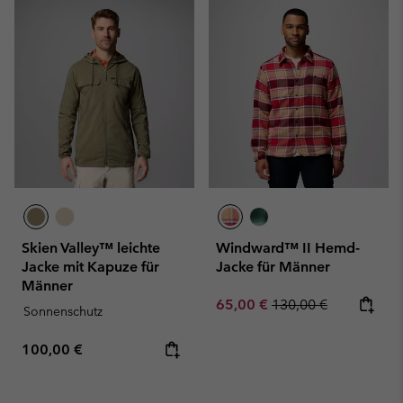
Skien Valley™ leichte
Windward™ II Hemd-
Jacke mit Kapuze für
Jacke für Männer
Männer
Sale price:
Regular price:
65,00 €
130,00 €
Sonnenschutz
Regular price:
100,00 €