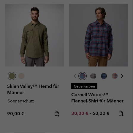
Skien Valley™ Hemd für
Neue Farben
Männer
Cornell Woods™
Flannel-Shirt für Männer
Sonnenschutz
Minimum sale price:
Maximum price:
Regular price:
30,00 €
-
60,00 €
90,00 €