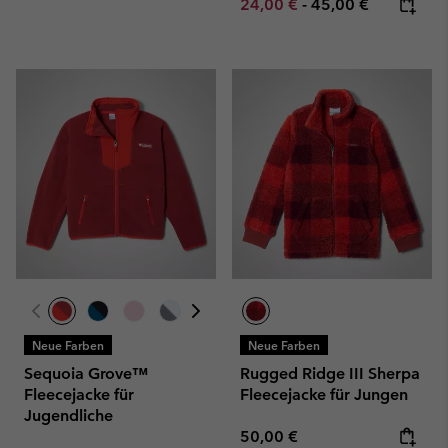
Minimum sale price:
Maximum price:
24,00 €
-
45,00 €
Neue Farben
Neue Farben
Sequoia Grove™
Rugged Ridge III Sherpa
Fleecejacke für
Fleecejacke für Jungen
Jugendliche
Regular price:
50,00 €