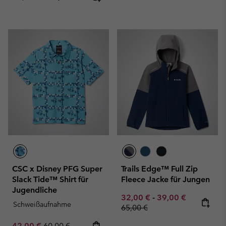
CSC x Disney PFG Super
Trails Edge™ Full Zip
Slack Tide™ Shirt für
Fleece Jacke für Jungen
Jugendliche
Minimum sale price:
Maximum sale pric
Regular pr
32,00 €
-
39,00 €
Schweißaufnahme
65,00 €
Sale price:
Regular price:
42,00 €
60,00 €