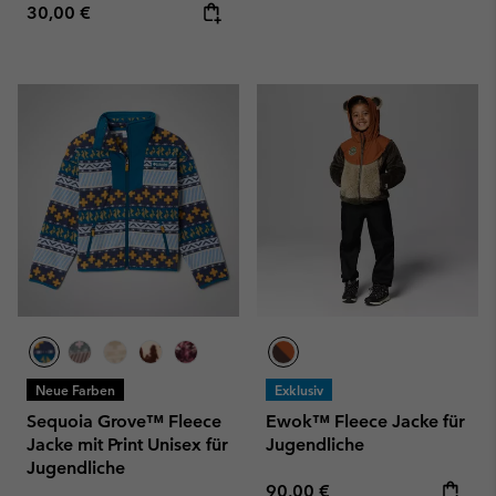
Regular price:
30,00 €
Neue Farben
Exklusiv
Sequoia Grove™ Fleece
Ewok™ Fleece Jacke für
Jacke mit Print Unisex für
Jugendliche
Jugendliche
Regular price:
90,00 €