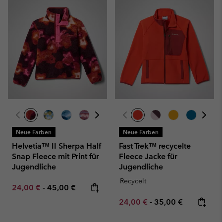
Neue Farben
Neue Farben
Helvetia™ II Sherpa Half
Fast Trek™ recycelte
Snap Fleece mit Print für
Fleece Jacke für
Jugendliche
Jugendliche
Recycelt
Minimum sale price:
Maximum price:
24,00 €
-
45,00 €
Minimum sale price:
Maximum price:
24,00 €
-
35,00 €