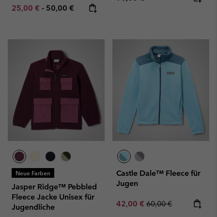
Minimum sale price:
Maximum price:
25,00 €
-
50,00 €
Castle Dale™ Fleece für
Neue Farben
Jugen
Jasper Ridge™ Pebbled
Fleece Jacke Unisex für
Sale price:
Regular price:
42,00 €
60,00 €
Jugendliche