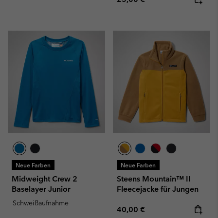
Neue Farben
Neue Farben
Midweight Crew 2
Steens Mountain™ II
Baselayer Junior
Fleecejacke für Jungen
Schweißaufnahme
Regular price:
40,00 €