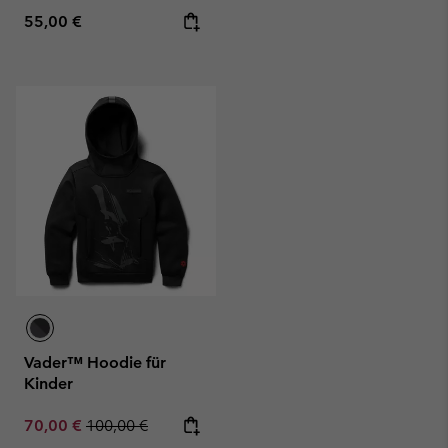
Regular price:
55,00 €
Vader™ Hoodie für
Kinder
Sale price:
Regular price:
70,00 €
100,00 €