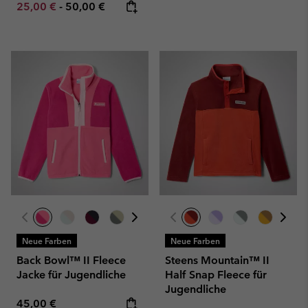
Minimum sale price:
Maximum price:
25,00 €
-
50,00 €
Neue Farben
Neue Farben
Back Bowl™ II Fleece
Steens Mountain™ II
Jacke für Jugendliche
Half Snap Fleece für
Jugendliche
Regular price:
45,00 €