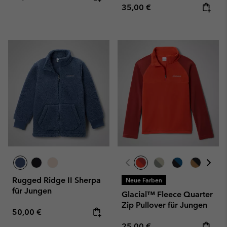
Regular price:
35,00 €
Rugged Ridge II Sherpa
Neue Farben
für Jungen
Glacial™ Fleece Quarter
Zip Pullover für Jungen
Regular price:
50,00 €
Regular price:
25,00 €