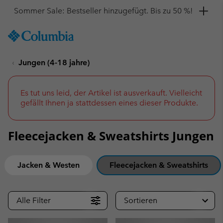
Hol dir einen 10 %-Gutschein
SKIP
Columbia
TO
Sportswear
CONTENT
Jungen (4-18 jahre)
SKIP
TO
MAIN
NAV
Es tut uns leid, der Artikel ist ausverkauft. Vielleicht
gefällt Ihnen ja stattdessen eines dieser Produkte.
SKIP
TO
SEARCH
Fleecejacken & Sweatshirts Jungen
Jacken & Westen
Fleecejacken & Sweatshirts
Alle Filter
Sortieren