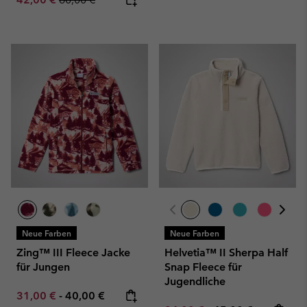
Neue Farben
Neue Farben
Zing™ III Fleece Jacke
Helvetia™ II Sherpa Half
für Jungen
Snap Fleece für
Jugendliche
Minimum sale price:
Maximum price:
31,00 €
-
40,00 €