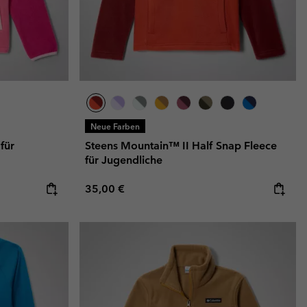
Neue Farben
für
Steens Mountain™ II Half Snap Fleece
für Jugendliche
Regular price:
35,00 €