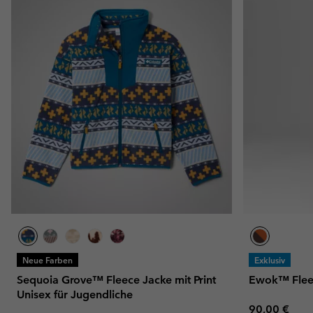
Neue Farben
Exklusiv
Sequoia Grove™ Fleece Jacke mit Print
Ewok™ Fleec
Unisex für Jugendliche
Regular pric
90,00 €