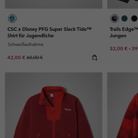
CSC x Disney PFG Super Slack Tide™
Trails Edge™
Shirt für Jugendliche
Jungen
Schweißaufnahme
Minimum sal
Ma
32,00 €
-
39
Sale price:
Regular price:
42,00 €
60,00 €