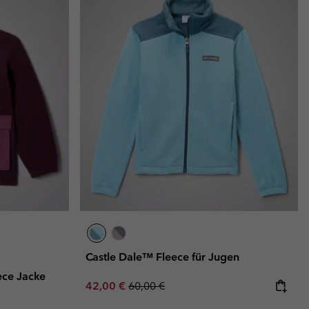
Castle Dale™ Fleece für Jugen
ece Jacke
Sale price:
Regular price:
42,00 €
60,00 €