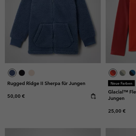
Rugged Ridge II Sherpa für Jungen
Neue Farben
Glacial™ Fle
Regular price:
50,00 €
Jungen
Regular pric
25,00 €