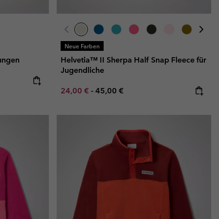
Neue Farben
Jungen
Helvetia™ II Sherpa Half Snap Fleece für
Jugendliche
Minimum sale price:
Maximum price:
24,00 €
-
45,00 €