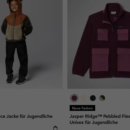
Neue Farben
e Jacke für Jugendliche
Jasper Ridge™ Pebbled Fle
Unisex für Jugendliche
e: