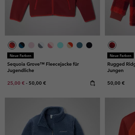
Neue Farben
Neue Farben
Sequoia Grove™ Fleecejacke für
Rugged Ridge
Jugendliche
Jungen
Minimum sale price:
Maximum price:
Regular pric
25,00 €
-
50,00 €
50,00 €