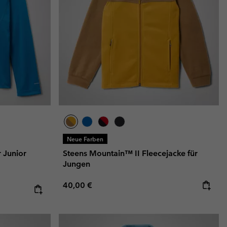
Neue Farben
 Junior
Steens Mountain™ II Fleecejacke für
Jungen
Regular price:
40,00 €