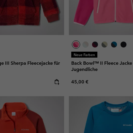
Neue Farben
 III Sherpa Fleecejacke für
Back Bowl™ II Fleece Jacke 
Jugendliche
e:
Regular price:
45,00 €