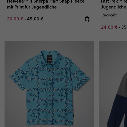
Helvetia™ II Sherpa Half Snap Fleece
Fast Trek™ r
mit Print für Jugendliche
Jugendliche
Recycelt
Minimum sale price:
Maximum price:
20,00 €
-
45,00 €
Minimum sal
Ma
24,00 €
-
35