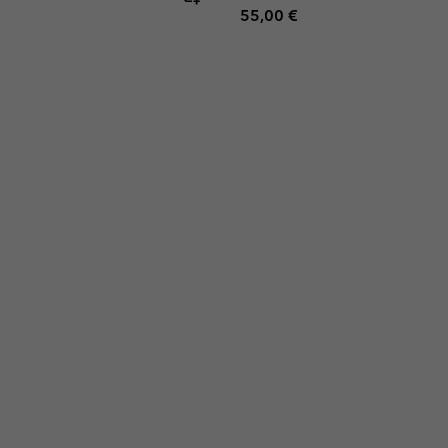
Regular price:
55,00 €