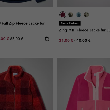
 Full Zip Fleece Jacke für
Neue Farben
Zing™ III Fleece Jacke für 
e price:
ximum sale price:
Regular price:
,00 €
65,00 €
Minimum sale price:
Maximum price:
31,00 €
-
40,00 €