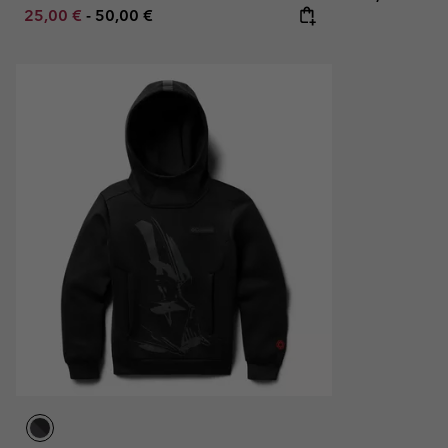
Minimum sale price:
Maximum price:
25,00 €
-
50,00 €