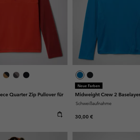
Neue Farben
ece Quarter Zip Pullover für
Midweight Crew 2 Baselayer
Schweißaufnahme
e:
Regular price:
30,00 €