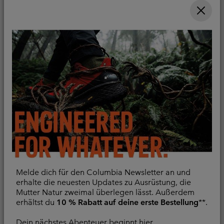
Sale price:
Regular price:
Minimum sale price:
Maximum price:
64,00 €
80,00 €
52,00 €
-
65,00 €
Melde dich für den Columbia Newsletter an und
Stealth Spring™
Chill Creek™ gewebtes
erhalte die neuesten Updates zu Ausrüstung, die
techisches Tank Top für
T-Shirt für Männer
Mutter Natur zweimal überlegen lässt. Außerdem
Männer
erhältst du
10 % Rabatt auf deine erste Bestellung
**.
Schweißaufnahme
Schweißaufnahme
Minimum sale price:
Maximum sale pric
Regular pr
42,00 €
-
49,00 €
Dein nächstes Abenteuer beginnt hier.