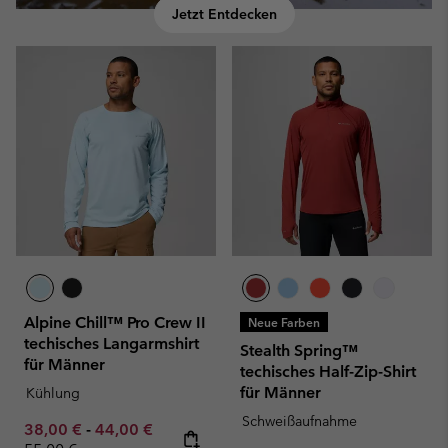
Jetzt Entdecken
Alpine Chill™ Pro Crew II
Neue Farben
techisches Langarmshirt
Stealth Spring™
für Männer
techisches Half-Zip-Shirt
für Männer
Kühlung
Schweißaufnahme
Minimum sale price:
Maximum sale price:
Regular price:
38,00 €
-
44,00 €