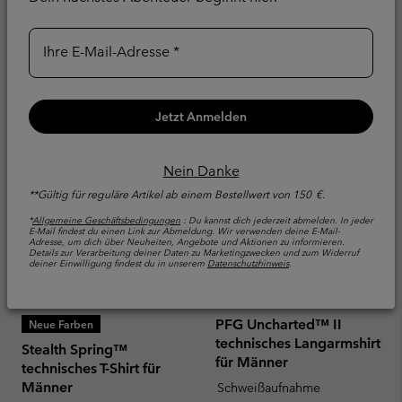
70,00 €
Minimum sale price:
Maximum price:
24,00 €
-
40,00 €
Ihre E-Mail-Adresse
Jetzt Anmelden
Nein Danke
**Gültig für reguläre Artikel ab einem Bestellwert von 150 €.
*
Allgemeine Geschäftsbedingungen
: Du kannst dich jederzeit abmelden. In jeder
E-Mail findest du einen Link zur Abmeldung. Wir verwenden deine E-Mail-
Adresse, um dich über Neuheiten, Angebote und Aktionen zu informieren.
Details zur Verarbeitung deiner Daten zu Marketingzwecken und zum Widerruf
deiner Einwilligung findest du in unserem
Datenschutzhinweis
.
PFG Uncharted™ II
Neue Farben
technisches Langarmshirt
Stealth Spring™
für Männer
technisches T-Shirt für
Männer
Schweißaufnahme