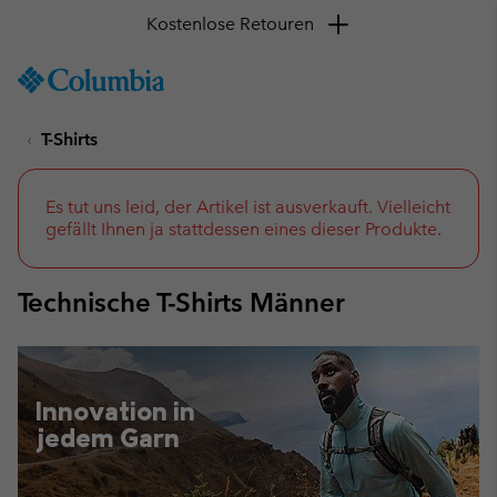
Kostenlose Retouren
SKIP
Columbia
TO
Sportswear
CONTENT
T-Shirts
SKIP
TO
MAIN
NAV
Es tut uns leid, der Artikel ist ausverkauft. Vielleicht
gefällt Ihnen ja stattdessen eines dieser Produkte.
SKIP
TO
SEARCH
Technische T-Shirts Männer
Innovation in
jedem Garn