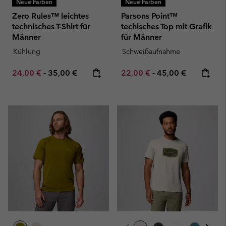
Neue Farben
Neue Farben
Zero Rules™ leichtes
Parsons Point™
technisches T-Shirt für
techisches Top mit Grafik
Männer
für Männer
Kühlung
Schweißaufnahme
Minimum sale price:
Maximum price:
Minimum sale price:
Maximum price:
24,00 €
-
35,00 €
22,00 €
-
45,00 €