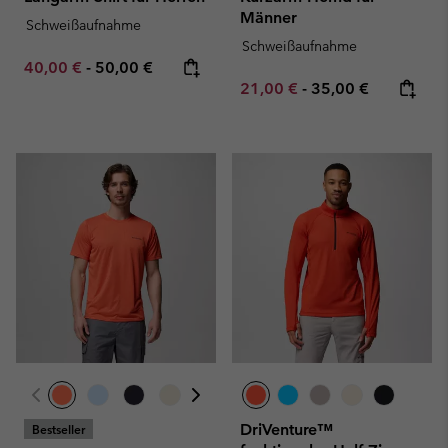
Männer
Schweißaufnahme
Schweißaufnahme
Minimum sale price:
Maximum price:
40,00 €
-
50,00 €
Minimum sale price:
Maximum price:
21,00 €
-
35,00 €
DriVenture™
Bestseller