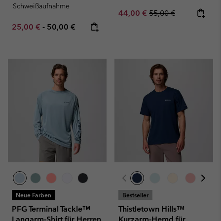
Schweißaufnahme
Sale price:
Regular price:
44,00 €
55,00 €
Minimum sale price:
Maximum price:
25,00 €
-
50,00 €
Neue Farben
Bestseller
PFG Terminal Tackle™
Thistletown Hills™
Langarm-Shirt für Herren
Kurzarm-Hemd für