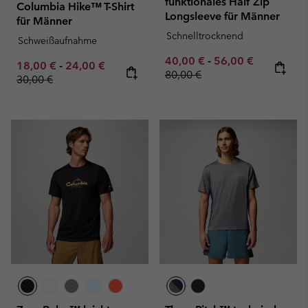
funktionales Half Zip
Columbia Hike™ T-Shirt
Longsleeve für Männer
für Männer
Schnelltrocknend
Schweißaufnahme
Minimum sale price:
Maximum sale pric
Regular pr
40,00 €
-
56,00 €
Minimum sale price:
Maximum sale price:
Regular price:
18,00 €
-
24,00 €
80,00 €
30,00 €