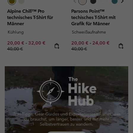
Alpine Chill™ Pro
Parsons Point™
technisches T-Shirt für
techisches T-Shirt mit
Männer
Grafik für Männer
Kühlung
Schweißaufnahme
Minimum sale price:
Maximum sale price:
Regular price:
Minimum sale price:
Maximum sale pric
Regular pr
20,00 €
-
32,00 €
20,00 €
-
24,00 €
40,00 €
40,00 €
Trail-Tipps, Gear-Guides und Expertenwissen – alles, was
du brauchst, um länger, besser und mit mehr
Selbstvertrauen zu wandern.