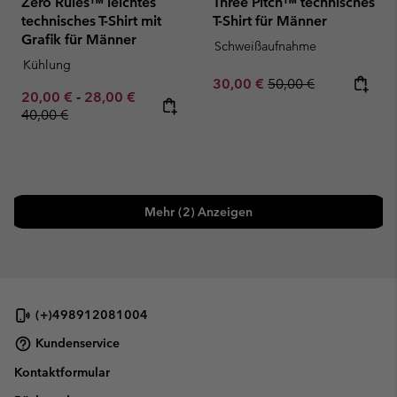
Zero Rules™ leichtes
Three Pitch™ technisches
technisches T-Shirt mit
T-Shirt für Männer
Grafik für Männer
Schweißaufnahme
Kühlung
Sale price:
Regular price:
30,00 €
50,00 €
Minimum sale price:
Maximum sale price:
Regular price:
20,00 €
-
28,00 €
40,00 €
Mehr (2) Anzeigen
(+)498912081004
Kundenservice
Kontaktformular