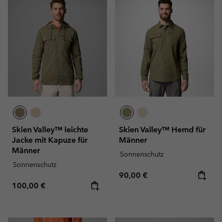
Skien Valley™ leichte
Skien Valley™ Hemd für
Jacke mit Kapuze für
Männer
Männer
Sonnenschutz
Sonnenschutz
Regular price:
90,00 €
Regular price:
100,00 €