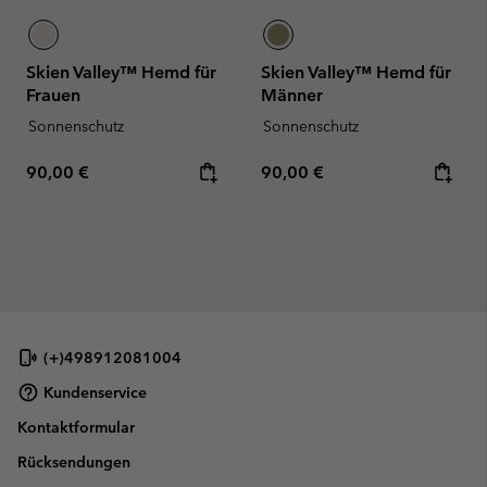
Skien Valley™ Hemd für
Skien Valley™ Hemd für
Frauen
Männer
Sonnenschutz
Sonnenschutz
Regular price:
Regular price:
90,00 €
90,00 €
(+)498912081004
Kundenservice
Kontaktformular
Rücksendungen