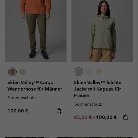
Skien Valley™ Cargo
Skien Valley™ leichte
Wanderhose für Männer
Jacke mit Kapuze für
Frauen
Sonnenschutz
Sonnenschutz
Regular price:
100,00 €
Minimum sale price:
Maximum price:
85,00 €
-
100,00 €