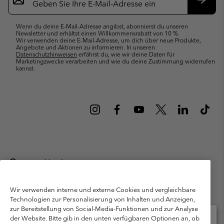
Anmeldung
Abonn
Wenn du deine E-Mail-Adresse angibst, abonnierst du unseren
Newsletter und erhältst einen Willkommensrabatt von 10 %.
Wir verwenden deine E-Mail-Adresse, um dich über neue Produkte,
Angebote und Aktionen zu informieren. In unseren
Datenschutzhinweisen
erfährst du, wie wir deine Daten für
Marketingzwecke verarbeiten und wie du deine Zustimmung widerrufen
kannst.
Deutschland
©
2026
Columbia Sportswear GmbH. Walter-Gropius-Str. 23, 80807
München Deutschland. Alle Rechte vorbehalten.
Wir verwenden interne und externe Cookies und vergleichbare
Technologien zur Personalisierung von Inhalten und Anzeigen,
Nutzungsbedingungen
Allgemeine Verkaufsbedingungen
Garantie
zur Bereitstellung von Social-Media-Funktionen und zur Analyse
Datenschutzerklärung
der Website. Bitte gib in den unten verfügbaren Optionen an, ob