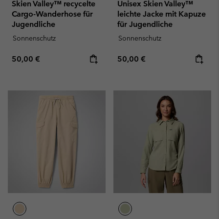
Skien Valley™ recycelte
Unisex Skien Valley™
Cargo-Wanderhose für
leichte Jacke mit Kapuze
Jugendliche
für Jugendliche
Sonnenschutz
Sonnenschutz
Regular price:
Regular price:
50,00 €
50,00 €