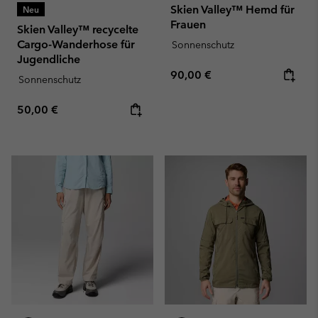
Skien Valley™ Hemd für
Neu
Frauen
Skien Valley™ recycelte
Cargo-Wanderhose für
Sonnenschutz
Jugendliche
Regular price:
90,00 €
Sonnenschutz
Regular price:
50,00 €