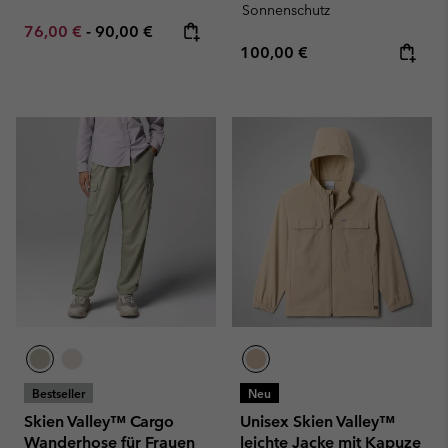
Sonnenschutz
Minimum sale price:
Maximum price:
76,00 €
-
90,00 €
Regular price:
100,00 €
Bestseller
Neu
Skien Valley™ Cargo
Unisex Skien Valley™
Wanderhose für Frauen
leichte Jacke mit Kapuze