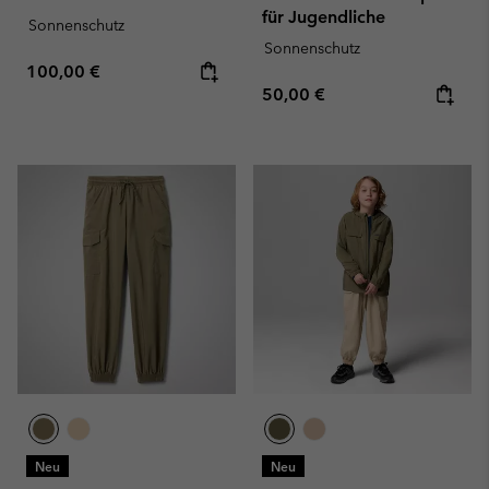
für Jugendliche
Sonnenschutz
Sonnenschutz
Regular price:
100,00 €
Regular price:
50,00 €
Neu
Neu