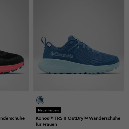
Neue Farben
nderschuhe
Konos™ TRS II OutDry™ Wanderschuhe
für Frauen