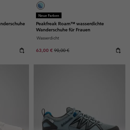
Neue Farben
nderschuhe
Peakfreak Roam™ wasserdichte
Wanderschuhe für Frauen
Wasserdicht
Sale price:
Regular price:
63,00 €
90,00 €