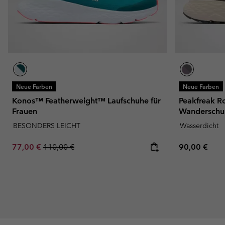
Neue Farben
Neue Farben
Konos™ Featherweight™ Laufschuhe für
Peakfreak R
Frauen
Wanderschuh
BESONDERS LEICHT
Wasserdicht
Sale price:
Regular price:
Regular pric
77,00 €
110,00 €
90,00 €