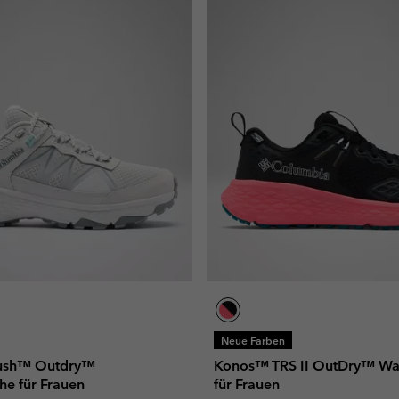
Neue Farben
Rush™ Outdry™
Konos™ TRS II OutDry™ Wa
e für Frauen
für Frauen