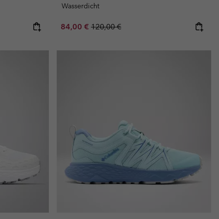
Wasserdicht
Sale price:
Regular price:
84,00 €
120,00 €