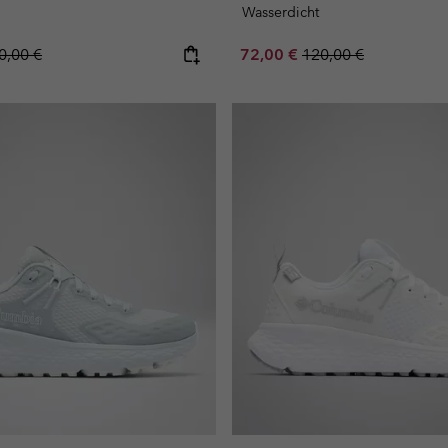
Wasserdicht
gular price:
Sale price:
Regular price:
0,00 €
72,00 €
120,00 €