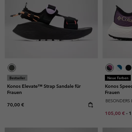
Bestseller
Neue Farben
Konos Elevate™ Strap Sandale für
Konos Speed
Frauen
Frauen
BESONDERS 
Regular price:
70,00 €
Minimum sal
M
105,00 €
-
1