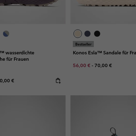
Bestseller
k™ wasserdichte
Konos Esla™ Sandale für Fr
e für Frauen
Minimum sale price:
Maximum price:
56,00 €
-
70,00 €
e price:
ximum price:
0,00 €