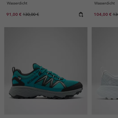
Wasserdicht
Wasserdicht
Sale price:
Regular price:
Sale price:
Re
91,00 €
130,00 €
104,00 €
13