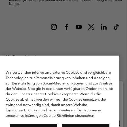
kannst.
Deutschland
©
2026
Columbia Sportswear GmbH. Walter-Gropius-Str. 23, 80807
München Deutschland. Alle Rechte vorbehalten.
Wir verwenden interne und externe Cookies und vergleichbare
Technologien zur Personalisierung von Inhalten und Anzeigen,
Nutzungsbedingungen
Allgemeine Verkaufsbedingungen
Garantie
zur Bereitstellung von Social-Media-Funktionen und zur Analyse
Datenschutzerklärung
der Website. Bitte gib in den unten verfügbaren Optionen an, ob
du den Einsatz unserer Cookies akzeptierst. Wenn du die
Bestimmungen und Bedingungen des Mitglieder Programms
Cookies ablehnst, werden wir nur die Cookies einsetzen, die
Bitte wählen Sie Ihr Lieferland und Ihre Sprache
zwingend notwendig sind, damit unsere Website
Nutzungsbedingungen Für Nutzergenerierte Inhalte
Impressum
Online-Einkauf verfügbar
funktioniert.
Klicken Sie hier, um weitere Informationen in
Cookies
Public CBCR
unseren vollständigen Cookie-Richtlinien einzusehen.
Online
United States