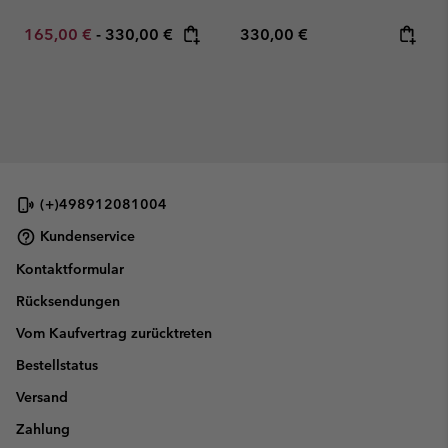
Minimum sale price:
Maximum price:
Regular price:
165,00 €
-
330,00 €
330,00 €
(+)498912081004
Kundenservice
Kontaktformular
Rücksendungen
Vom Kaufvertrag zurücktreten
Bestellstatus
Versand
Zahlung