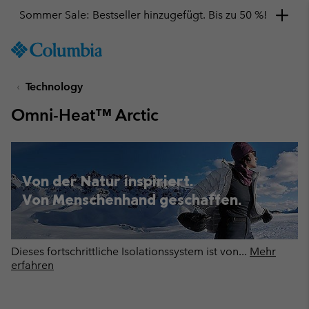
Sommer Sale: Bestseller hinzugefügt. Bis zu 50 %!
SKIP
Columbia
TO
Sportswear
CONTENT
Technology
SKIP
TO
Omni-Heat™ Arctic
MAIN
NAV
SKIP
TO
Von der Natur inspiriert.
SEARCH
Von Menschenhand geschaffen.
Dieses fortschrittliche Isolationssystem ist von
...
Mehr
erfahren