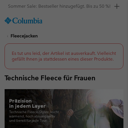
Hol dir einen 10 %-Gutschein
SKIP
Columbia
TO
Sportswear
CONTENT
Fleecejacken
SKIP
TO
MAIN
NAV
Es tut uns leid, der Artikel ist ausverkauft. Vielleicht
gefällt Ihnen ja stattdessen eines dieser Produkte.
SKIP
TO
SEARCH
Technische Fleece für Frauen
Präzision
in jedem Layer
Technische Fleece-Styles: leicht
wärmend,
hoch atmungsaktiv
und bereit für jede Tour.