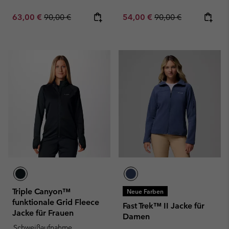
Sale price:
Regular price:
Sale price:
Regular price:
63,00 €
90,00 €
54,00 €
90,00 €
Triple Canyon™
Neue Farben
funktionale Grid Fleece
Fast Trek™ II Jacke für
Jacke für Frauen
Damen
Schweißaufnahme