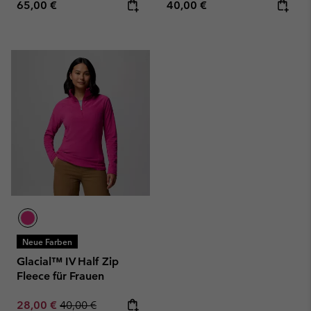
Regular price:
Regular price:
65,00 €
40,00 €
Neue Farben
Glacial™ IV Half Zip
Fleece für Frauen
Sale price:
Regular price:
28,00 €
40,00 €