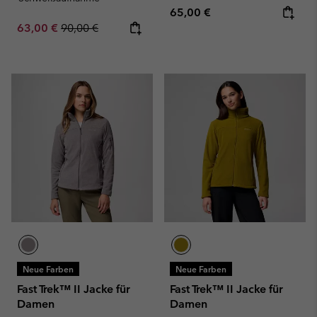
Regular price:
65,00 €
Sale price:
Regular price:
63,00 €
90,00 €
Neue Farben
Neue Farben
Fast Trek™ II Jacke für
Fast Trek™ II Jacke für
Damen
Damen