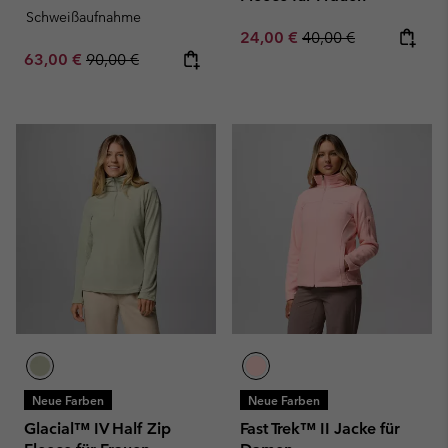
Schweißaufnahme
Sale price:
Regular price:
24,00 €
40,00 €
Sale price:
Regular price:
63,00 €
90,00 €
Neue Farben
Neue Farben
Glacial™ IV Half Zip
Fast Trek™ II Jacke für