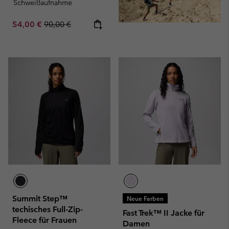
Schweißaufnahme
Sale price:
Regular price:
54,00 €
90,00 €
Summit Step™
Neue Farben
techisches Full-Zip-
Fast Trek™ II Jacke für
Fleece für Frauen
Damen