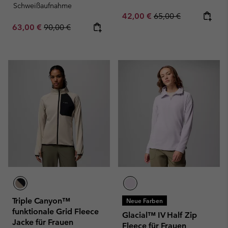
Schweißaufnahme
Sale price:
Regular price:
42,00 €
65,00 €
Sale price:
Regular price:
63,00 €
90,00 €
Triple Canyon™
Neue Farben
funktionale Grid Fleece
Glacial™ IV Half Zip
Jacke für Frauen
Fleece für Frauen