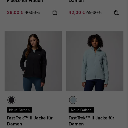
Fleece für Frauen
Damen
Sale price:
Regular price:
Sale price:
Regular price:
28,00 €
40,00 €
42,00 €
65,00 €
Neue Farben
Neue Farben
Fast Trek™ II Jacke für
Fast Trek™ II Jacke für
Damen
Damen