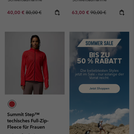
Sale price:
Regular price:
Sale price:
Regular price:
40,00 €
80,00 €
63,00 €
90,00 €
Summer Sale
BIS ZU
50 % RABATT
Die beliebtesten Styles
jetzt im Sale –
nur solange der
Vorrat reicht.
Jetzt Shoppen
Summit Step™
techisches Full-Zip-
Fleece für Frauen