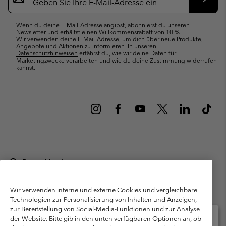
Abonn
Wenn du deine E-Mail-Adresse angibst, abonnierst du unseren
Newsletter und erhältst einen Willkommensrabatt von 10 %.
Wir verwenden deine E-Mail-Adresse, um dich über neue Produkte,
Angebote und Aktionen zu informieren. In unseren
Datenschutzhinweisen
erfährst du, wie wir deine Daten für
Marketingzwecke verarbeiten und wie du deine Zustimmung widerrufen
kannst.
Deutschland
©
2026
Columbia Sportswear GmbH. Walter-Gropius-Str. 23, 80807
München Deutschland. Alle Rechte vorbehalten.
Wir verwenden interne und externe Cookies und vergleichbare
Technologien zur Personalisierung von Inhalten und Anzeigen,
Nutzungsbedingungen
Allgemeine Verkaufsbedingungen
Garantie
zur Bereitstellung von Social-Media-Funktionen und zur Analyse
Datenschutzerklärung
der Website. Bitte gib in den unten verfügbaren Optionen an, ob