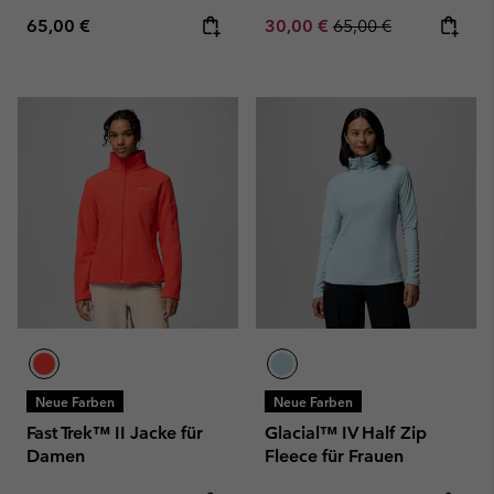
Regular price:
Sale price:
Regular price:
65,00 €
30,00 €
65,00 €
Neue Farben
Neue Farben
Fast Trek™ II Jacke für
Glacial™ IV Half Zip
Damen
Fleece für Frauen