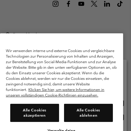
Deutschland
©
2026
Columbia Sportswear GmbH. Walter-Gropius-Str. 23, 80807
München Deutschland. Alle Rechte vorbehalten.
Wir verwenden interne und externe Cookies und vergleichbare
Technologien zur Personalisierung von Inhalten und Anzeigen,
Nutzungsbedingungen
Allgemeine Verkaufsbedingungen
Garantie
zur Bereitstellung von Social-Media-Funktionen und zur Analyse
Datenschutzerklärung
der Website. Bitte gib in den unten verfügbaren Optionen an, ob
du den Einsatz unserer Cookies akzeptierst. Wenn du die
Bestimmungen und Bedingungen des Mitglieder Programms
Cookies ablehnst, werden wir nur die Cookies einsetzen, die
Bitte wählen Sie Ihr Lieferland und Ihre Sprache
zwingend notwendig sind, damit unsere Website
Nutzungsbedingungen Für Nutzergenerierte Inhalte
Impressum
Online-Einkauf verfügbar
funktioniert.
Klicken Sie hier, um weitere Informationen in
Cookies
Public CBCR
unseren vollständigen Cookie-Richtlinien einzusehen.
Online
United States
Einkau
Kundenservice: Mo- Fr. 9:00 - 13:00 & 14:00- 18:00 Uhr
Alle Cookies
Alle Cookies
(+)498912081004
verfü
akzeptieren
ablehnen
Online
Deutschland
Einkau
verfü
Verwalte deine