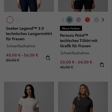
Seeker Legend™ 3.0
Neue Farben
technisches Langarmshirt
Parsons Point™
für Frauen
techisches T-Shirt mit
Grafik für Frauen
Schweißaufnahme
Schweißaufnahme
Minimum sale price:
Maximum sale price:
Regular price:
40,00 €
-
56,00 €
80,00 €
Minimum sale price:
Maximum sale pric
Regular pr
20,00 €
-
24,00 €
40,00 €