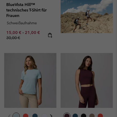
BlueVista Hill™
technisches T-Shirt für
Frauen
Schweißaufnahme
Minimum sale price:
Maximum sale price:
Regular price:
15,00 €
-
21,00 €
30,00 €