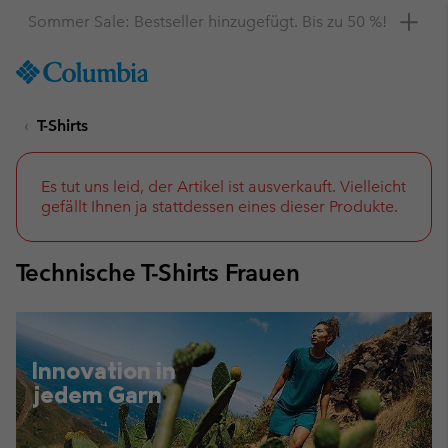
Hol dir einen 10 %-Gutschein
SKIP
Columbia
TO
Sportswear
CONTENT
T-Shirts
SKIP
TO
MAIN
NAV
Es tut uns leid, der Artikel ist ausverkauft. Vielleicht
gefällt Ihnen ja stattdessen eines dieser Produkte.
SKIP
TO
SEARCH
Technische T-Shirts Frauen
Innovation in
jedem Garn