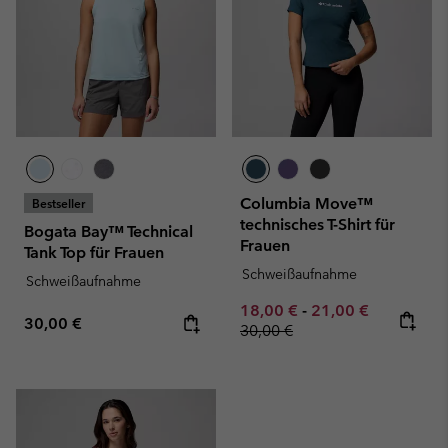
Columbia Move™
Bestseller
technisches T-Shirt für
Bogata Bay™ Technical
Frauen
Tank Top für Frauen
Schweißaufnahme
Schweißaufnahme
Minimum sale price:
Maximum sale pric
Regular pr
18,00 €
-
21,00 €
Regular price:
30,00 €
30,00 €