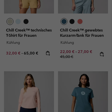
Chill Creek™ technisches
Chill Creek™ gewebtes
T-Shirt für Frauen
Kurzarm-Tank für Frauen
Kühlung
Kühlung
Minimum sale price:
Maximum sale pric
Regular pr
22,00 €
-
27,00 €
Minimum sale price:
Maximum price:
32,00 €
-
65,00 €
45,00 €