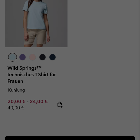
Wild Springs™
technisches T-Shirt für
Frauen
Kühlung
Minimum sale price:
Maximum sale price:
Regular price:
20,00 €
-
24,00 €
40,00 €