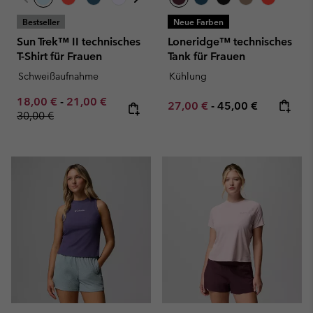
Bestseller
Neue Farben
Sun Trek™ II technisches
Loneridge™ technisches
T-Shirt für Frauen
Tank für Frauen
Schweißaufnahme
Kühlung
Minimum sale price:
Maximum sale price:
Regular price:
18,00 €
-
21,00 €
Minimum sale price:
Maximum price:
27,00 €
-
45,00 €
30,00 €