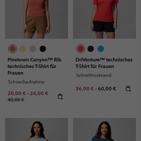
Pinetown Canyon™ Rib
DriVenture™ technisches
technisches T-Shirt für
T-Shirt für Frauen
Frauen
Schnelltrocknend
Schweißaufnahme
Minimum sale price:
Maximum price:
36,00 €
-
60,00 €
Minimum sale price:
Maximum sale price:
Regular price:
20,00 €
-
24,00 €
40,00 €