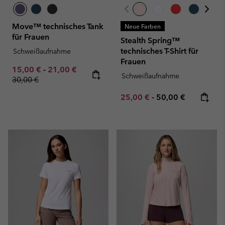
Move™ technisches Tank
Neue Farben
für Frauen
Stealth Spring™
technisches T-Shirt für
Schweißaufnahme
Frauen
Minimum sale price:
Maximum sale price:
Regular price:
15,00 €
-
21,00 €
Schweißaufnahme
30,00 €
Minimum sale price:
Maximum price:
25,00 €
-
50,00 €