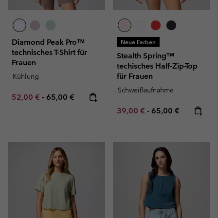
Diamond Peak Pro™
Neue Farben
technisches T-Shirt für
Stealth Spring™
Frauen
techisches Half-Zip-Top
für Frauen
Kühlung
Schweißaufnahme
Minimum sale price:
Maximum price:
52,00 €
-
65,00 €
Minimum sale price:
Maximum price:
39,00 €
-
65,00 €