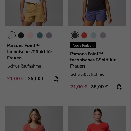
Parsons Point™
Neue Farben
technisches T-Shirt für
Parsons Point™
Frauen
technisches T-Shirt für
Frauen
Schweißaufnahme
Schweißaufnahme
Minimum sale price:
Maximum price:
21,00 €
-
35,00 €
Minimum sale price:
Maximum price:
21,00 €
-
35,00 €