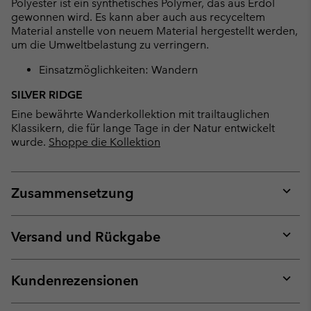
Polyester ist ein synthetisches Polymer, das aus Erdöl
gewonnen wird. Es kann aber auch aus recyceltem
Material anstelle von neuem Material hergestellt werden,
um die Umweltbelastung zu verringern.
Einsatzmöglichkeiten: Wandern
SILVER RIDGE
Eine bewährte Wanderkollektion mit trailtauglichen
Klassikern, die für lange Tage in der Natur entwickelt
wurde.
Shoppe die Kollektion
Zusammensetzung
Expan
or
collap
Versand und Rückgabe
sectio
Expan
or
collap
Kundenrezensionen
sectio
Expan
or