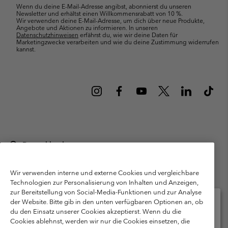
Wenn du deine E-Mail-Adresse angibst, abonnierst du unseren
Newsletter und erhältst einen Willkommensrabatt von 10 %.
Wir verwenden deine E-Mail-Adresse, um dich über neue Produkte,
Angebote und Aktionen zu informieren. In unseren
Datenschutzhinweisen
erfährst du, wie wir deine Daten für
Marketingzwecke verarbeiten und wie du deine Zustimmung widerrufen
kannst.
Deutschland
©
2026
Columbia Sportswear GmbH. Walter-Gropius-Str. 23, 80807
München Deutschland. Alle Rechte vorbehalten.
Wir verwenden interne und externe Cookies und vergleichbare
Technologien zur Personalisierung von Inhalten und Anzeigen,
Nutzungsbedingungen
Allgemeine Verkaufsbedingungen
Garantie
zur Bereitstellung von Social-Media-Funktionen und zur Analyse
Datenschutzerklärung
der Website. Bitte gib in den unten verfügbaren Optionen an, ob
du den Einsatz unserer Cookies akzeptierst. Wenn du die
Bestimmungen und Bedingungen des Mitglieder Programms
Cookies ablehnst, werden wir nur die Cookies einsetzen, die
Bitte wählen Sie Ihr Lieferland und Ihre Sprache