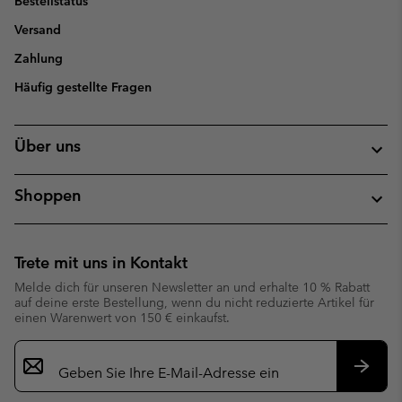
Bestellstatus
Versand
Zahlung
Häufig gestellte Fragen
Über uns
Shoppen
Trete mit uns in Kontakt
Melde dich für unseren Newsletter an und erhalte 10 % Rabatt
auf deine erste Bestellung, wenn du nicht reduzierte Artikel für
einen Warenwert von 150 € einkaufst.
Newsletter-
Anmeldung
Abonn