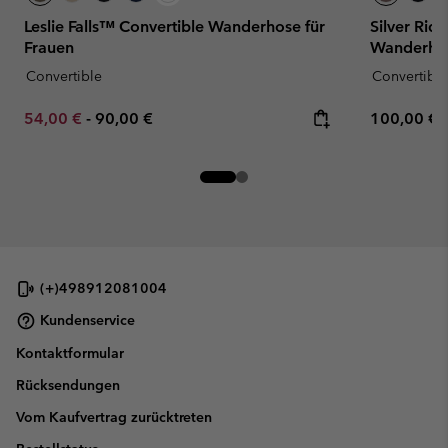
Leslie Falls™ Convertible Wanderhose für
Silver Rid
Frauen
Wanderhos
Convertible
Convertible
Minimum sale price:
Maximum price:
Regular pr
54,00 €
-
90,00 €
100,00 €
(+)498912081004
Kundenservice
Kontaktformular
Rücksendungen
Vom Kaufvertrag zurücktreten