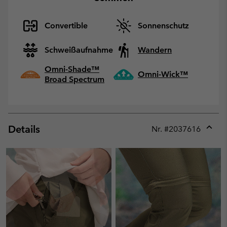
Convertible
Sonnenschutz
Schweißaufnahme
Wandern
Omni-Shade™
Omni-Wick™
Broad Spectrum
Details
Nr. #
2037616
Expan
or
collap
sectio