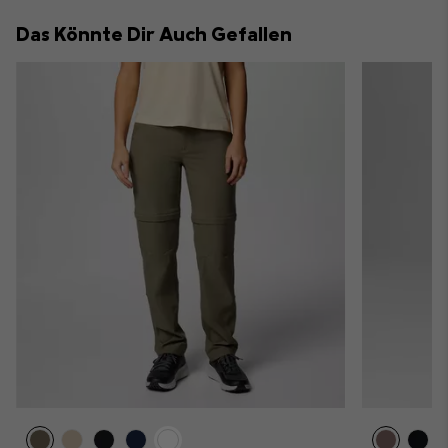
collap
Das Könnte Dir Auch Gefallen
sectio