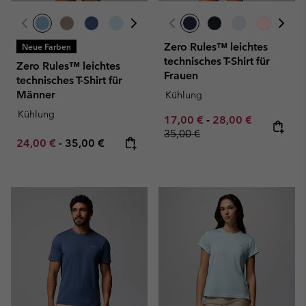
Zero Rules™ leichtes
Neue Farben
technisches T-Shirt für
Zero Rules™ leichtes
Frauen
technisches T-Shirt für
Männer
Kühlung
Kühlung
Minimum sale price:
Maximum sale pric
Regular pr
17,00 €
-
28,00 €
35,00 €
Minimum sale price:
Maximum price:
24,00 €
-
35,00 €