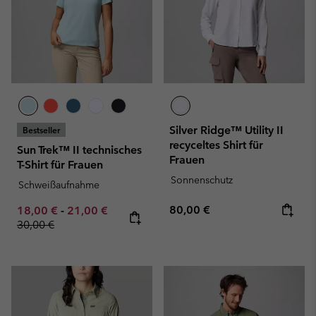
Silver Ridge™ Utility II
Bestseller
recyceltes Shirt für
Sun Trek™ II technisches
Frauen
T-Shirt für Frauen
Sonnenschutz
Schweißaufnahme
Regular price:
Minimum sale price:
Maximum sale price:
Regular price:
80,00 €
18,00 €
-
21,00 €
30,00 €