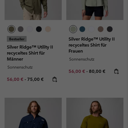
Silver Ridge™ Utility II
Bestseller
recyceltes Shirt für
Silver Ridge™ Utility II
Frauen
recyceltes Shirt für
Männer
Sonnenschutz
Sonnenschutz
Minimum sale price:
Maximum price:
56,00 €
-
80,00 €
Minimum sale price:
Maximum price:
56,00 €
-
75,00 €