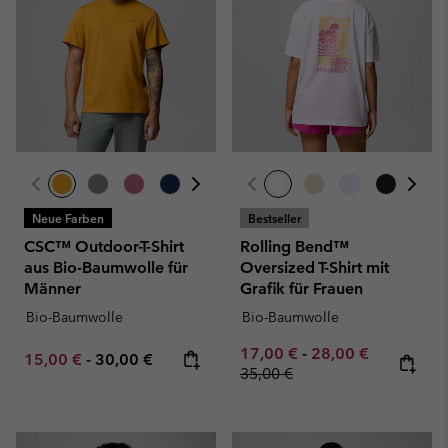
Neue Farben
Bestseller
CSC™ Outdoor-T-Shirt
Rolling Bend™
aus Bio-Baumwolle für
Oversized T-Shirt mit
Männer
Grafik für Frauen
Bio-Baumwolle
Bio-Baumwolle
Minimum sale price:
Maximum sale pric
Regular pr
17,00 €
-
28,00 €
Minimum sale price:
Maximum price:
15,00 €
-
30,00 €
35,00 €