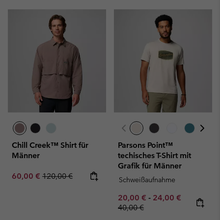
Chill Creek™ Shirt für
Parsons Point™
Männer
techisches T-Shirt mit
Grafik für Männer
Sale price:
Regular price:
60,00 €
120,00 €
Schweißaufnahme
Minimum sale price:
Maximum sale pric
Regular pr
20,00 €
-
24,00 €
40,00 €