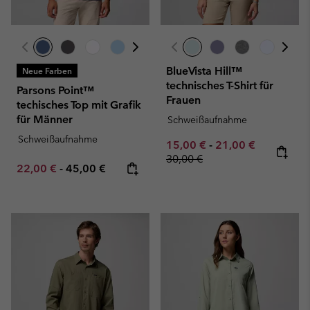
BlueVista Hill™
Neue Farben
technisches T-Shirt für
Parsons Point™
Frauen
techisches Top mit Grafik
für Männer
Schweißaufnahme
Schweißaufnahme
Minimum sale price:
Maximum sale pric
Regular pr
15,00 €
-
21,00 €
30,00 €
Minimum sale price:
Maximum price:
22,00 €
-
45,00 €