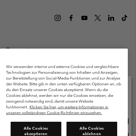
Deutschland
©
2026
Columbia Sportswear GmbH. Walter-Gropius-Str. 23, 80807
München Deutschland. Alle Rechte vorbehalten.
Wir verwenden interne und externe Cookies und vergleichbare
Technologien zur Personalisierung von Inhalten und Anzeigen,
Nutzungsbedingungen
Allgemeine Verkaufsbedingungen
Garantie
zur Bereitstellung von Social-Media-Funktionen und zur Analyse
Datenschutzerklärung
der Website. Bitte gib in den unten verfügbaren Optionen an, ob
du den Einsatz unserer Cookies akzeptierst. Wenn du die
Bestimmungen und Bedingungen des Mitglieder Programms
Cookies ablehnst, werden wir nur die Cookies einsetzen, die
Bitte wählen Sie Ihr Lieferland und Ihre Sprache
zwingend notwendig sind, damit unsere Website
Nutzungsbedingungen Für Nutzergenerierte Inhalte
Impressum
Online-Einkauf verfügbar
funktioniert.
Klicken Sie hier, um weitere Informationen in
Cookies
Public CBCR
unseren vollständigen Cookie-Richtlinien einzusehen.
Online
United States
Einkau
Kundenservice: Mo- Fr. 9:00 - 13:00 & 14:00- 18:00 Uhr
Alle Cookies
Alle Cookies
(+)498912081004
verfü
akzeptieren
ablehnen
Online
Deutschland