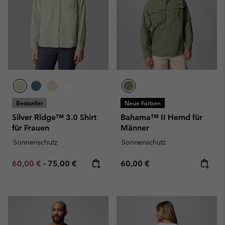
Bestseller
Neue Farben
Silver Ridge™ 3.0 Shirt
Bahama™ II Hemd für
für Frauen
Männer
Sonnenschutz
Sonnenschutz
Minimum sale price:
Maximum price:
Regular price:
60,00 €
-
75,00 €
60,00 €