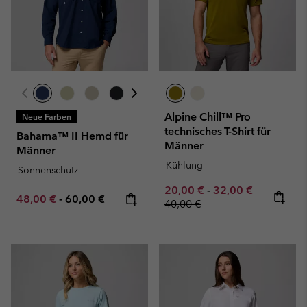
Alpine Chill™ Pro
Neue Farben
technisches T-Shirt für
Bahama™ II Hemd für
Männer
Männer
Kühlung
Sonnenschutz
Minimum sale price:
Maximum sale pric
Regular pr
20,00 €
-
32,00 €
Minimum sale price:
Maximum price:
48,00 €
-
60,00 €
40,00 €