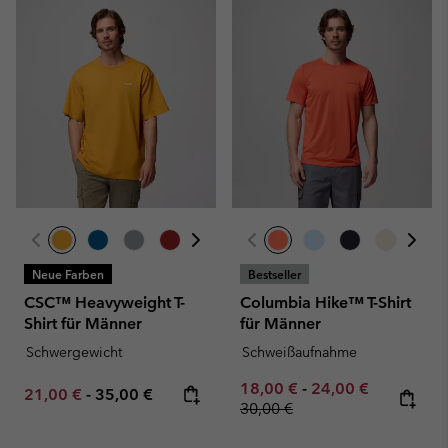
Neue Farben
Bestseller
CSC™ Heavyweight T-
Columbia Hike™ T-Shirt
Shirt für Männer
für Männer
Schwergewicht
Schweißaufnahme
Minimum sale price:
Maximum sale pric
Regular pr
18,00 €
-
24,00 €
Minimum sale price:
Maximum price:
21,00 €
-
35,00 €
30,00 €