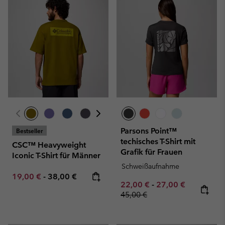
Parsons Point™
Bestseller
techisches T-Shirt mit
CSC™ Heavyweight
Grafik für Frauen
Iconic T-Shirt für Männer
Schweißaufnahme
Minimum sale price:
Maximum price:
19,00 €
-
38,00 €
Minimum sale price:
Maximum sale pric
Regular pr
22,00 €
-
27,00 €
45,00 €