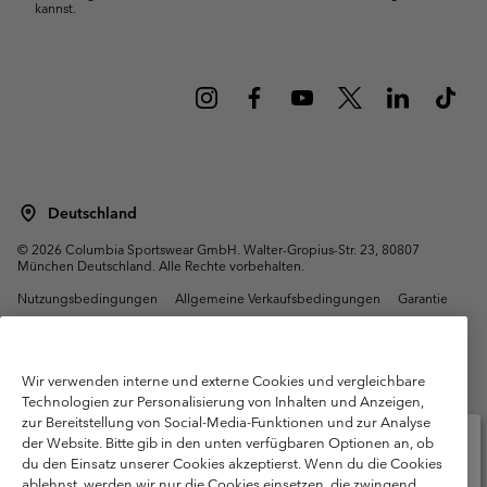
kannst.
Deutschland
©
2026
Columbia Sportswear GmbH. Walter-Gropius-Str. 23, 80807
München Deutschland. Alle Rechte vorbehalten.
Nutzungsbedingungen
Allgemeine Verkaufsbedingungen
Garantie
Datenschutzerklärung
Bestimmungen und Bedingungen des Mitglieder Programms
Wir verwenden interne und externe Cookies und vergleichbare
Nutzungsbedingungen Für Nutzergenerierte Inhalte
Impressum
Technologien zur Personalisierung von Inhalten und Anzeigen,
zur Bereitstellung von Social-Media-Funktionen und zur Analyse
Cookies
Public CBCR
der Website. Bitte gib in den unten verfügbaren Optionen an, ob
du den Einsatz unserer Cookies akzeptierst. Wenn du die Cookies
ablehnst, werden wir nur die Cookies einsetzen, die zwingend
Kundenservice: Mo- Fr. 9:00 - 13:00 & 14:00- 18:00 Uhr