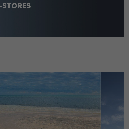
‑STORES
Columbia Bags