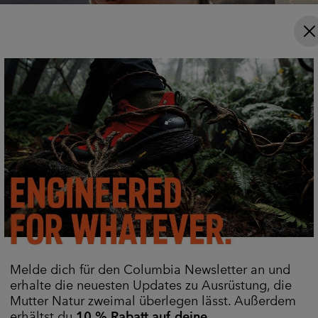
Bereit, um Schweiß schnell
Bereit
abzuleiten und dich bei
jeden 
Hitze zu kühlen.
sonni
Melde dich für den Columbia Newsletter an und
erhalte die neuesten Updates zu Ausrüstung, die
Shoppe Wanderoberteile
Shopp
Mutter Natur zweimal überlegen lässt. Außerdem
erhältst du
10 % Rabatt auf deine