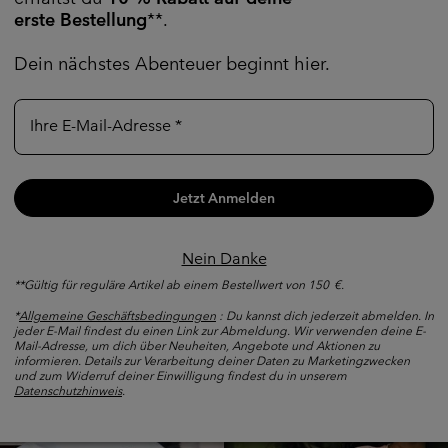
erste Bestellung
**.
Dein nächstes Abenteuer beginnt hier.
Finde deine Ausrüstung
Ihre E-Mail-Adresse
Wanderhosen
Alltags-Fleece
Jetzt Anmelden
Nein Danke
Shoppe nach Aktivität
**Gültig für reguläre Artikel ab einem Bestellwert von 150 €.
*
Allgemeine Geschäftsbedingungen
: Du kannst dich jederzeit abmelden. In
Walking collection
Fast hik
jeder E-Mail findest du einen Link zur Abmeldung. Wir verwenden deine E-
Mail-Adresse, um dich über Neuheiten, Angebote und Aktionen zu
informieren. Details zur Verarbeitung deiner Daten zu Marketingzwecken
und zum Widerruf deiner Einwilligung findest du in unserem
Datenschutzhinweis
.