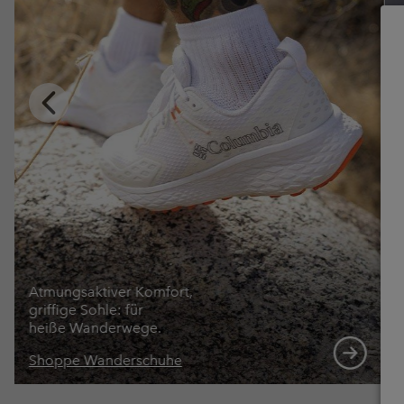
Previous
Slide
Atmungsaktiver Komfort,
griffige Sohle: für
heiße Wanderwege.
Shoppe Wanderschuhe