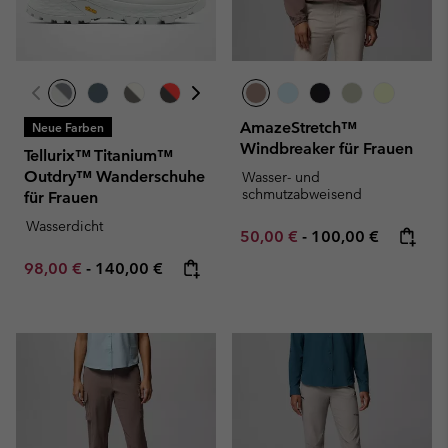
AmazeStretch™
Neue Farben
Windbreaker für Frauen
Tellurix™ Titanium™
Outdry™ Wanderschuhe
Wasser- und
schmutzabweisend
für Frauen
Wasserdicht
Minimum sale price:
Maximum price:
50,00 €
-
100,00 €
Minimum sale price:
Maximum price:
98,00 €
-
140,00 €