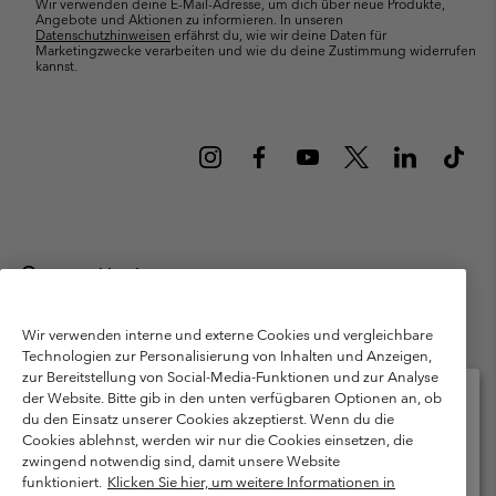
Wir verwenden deine E-Mail-Adresse, um dich über neue Produkte,
Angebote und Aktionen zu informieren. In unseren
Datenschutzhinweisen
erfährst du, wie wir deine Daten für
Marketingzwecke verarbeiten und wie du deine Zustimmung widerrufen
kannst.
Deutschland
©
2026
Columbia Sportswear GmbH. Walter-Gropius-Str. 23, 80807
München Deutschland. Alle Rechte vorbehalten.
Wir verwenden interne und externe Cookies und vergleichbare
Technologien zur Personalisierung von Inhalten und Anzeigen,
Nutzungsbedingungen
Allgemeine Verkaufsbedingungen
Garantie
zur Bereitstellung von Social-Media-Funktionen und zur Analyse
Datenschutzerklärung
der Website. Bitte gib in den unten verfügbaren Optionen an, ob
du den Einsatz unserer Cookies akzeptierst. Wenn du die
Bestimmungen und Bedingungen des Mitglieder Programms
Cookies ablehnst, werden wir nur die Cookies einsetzen, die
Bitte wählen Sie Ihr Lieferland und Ihre Sprache
zwingend notwendig sind, damit unsere Website
Nutzungsbedingungen Für Nutzergenerierte Inhalte
Impressum
Online-Einkauf verfügbar
funktioniert.
Klicken Sie hier, um weitere Informationen in