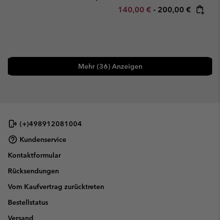
Minimum sale price:
Maximum price:
140,00 €
-
200,00 €
Mehr (36) Anzeigen
(+)498912081004
Kundenservice
Kontaktformular
Rücksendungen
Vom Kaufvertrag zurücktreten
Bestellstatus
Versand