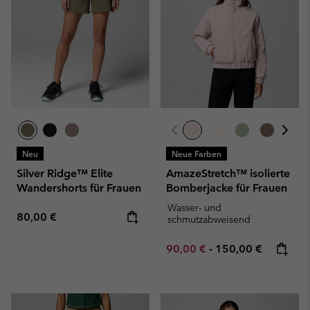
Neu
Neue Farben
Silver Ridge™ Elite
AmazeStretch™ isolierte
Wandershorts für Frauen
Bomberjacke für Frauen
Wasser- und
Regular price:
80,00 €
schmutzabweisend
Minimum sale price:
Maximum price:
90,00 €
-
150,00 €