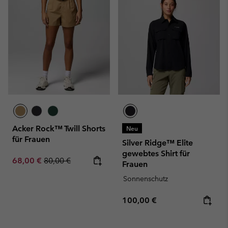
Acker Rock™ Twill Shorts
Neu
für Frauen
Silver Ridge™ Elite
gewebtes Shirt für
Sale price:
Regular price:
68,00 €
80,00 €
Frauen
Sonnenschutz
Regular price:
100,00 €