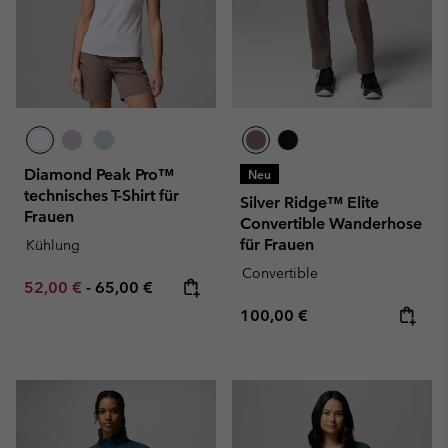
Diamond Peak Pro™
Neu
technisches T-Shirt für
Silver Ridge™ Elite
Frauen
Convertible Wanderhose
für Frauen
Kühlung
Convertible
Minimum sale price:
Maximum price:
52,00 €
-
65,00 €
Regular price:
100,00 €