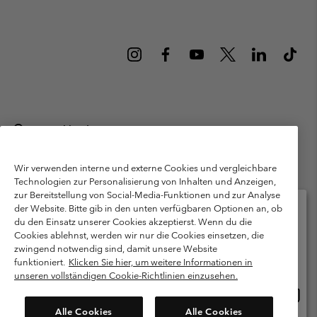
Deutschland
©
2026
Columbia Sportswear GmbH. Walter-Gropius-Str. 23, 80807
München Deutschland. Alle Rechte vorbehalten.
Wir verwenden interne und externe Cookies und vergleichbare
Technologien zur Personalisierung von Inhalten und Anzeigen,
Nutzungsbedingungen
Allgemeine Verkaufsbedingungen
Garantie
zur Bereitstellung von Social-Media-Funktionen und zur Analyse
Datenschutzerklärung
der Website. Bitte gib in den unten verfügbaren Optionen an, ob
du den Einsatz unserer Cookies akzeptierst. Wenn du die
Bestimmungen und Bedingungen des Mitglieder Programms
Cookies ablehnst, werden wir nur die Cookies einsetzen, die
Bitte wählen Sie Ihr Lieferland und Ihre Sprache
zwingend notwendig sind, damit unsere Website
Nutzungsbedingungen Für Nutzergenerierte Inhalte
Impressum
Online-Einkauf verfügbar
funktioniert.
Klicken Sie hier, um weitere Informationen in
Cookies
Public CBCR
unseren vollständigen Cookie-Richtlinien einzusehen.
Online
United States
Einkau
Kundenservice: Mo- Fr. 9:00 - 13:00 & 14:00- 18:00 Uhr
Alle Cookies
Alle Cookies
(+)498912081004