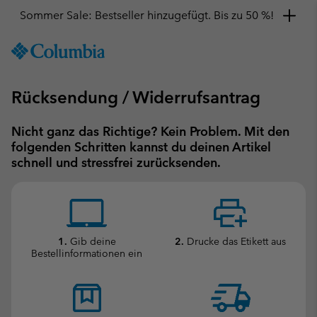
Sommer Sale: Bestseller hinzugefügt. Bis zu 50 %!
SKIP
Columbia
TO
Sportswear
CONTENT
SKIP
Rücksendung / Widerrufsantrag
TO
MAIN
Nicht ganz das Richtige? Kein Problem. Mit den
NAV
folgenden Schritten kannst du deinen Artikel
SKIP
schnell und stressfrei zurücksenden.
TO
SEARCH
1.
Gib deine
2.
Drucke das Etikett aus
Bestellinformationen ein