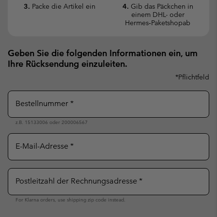
3.
Packe die Artikel ein
4.
Gib das Päckchen in
einem DHL- oder
Hermes‑Paketshopab
Geben Sie die folgenden Informationen ein, um
Ihre Rücksendung einzuleiten.
*Pflichtfeld
Bestellnummer
z.B. 15133006 oder 200006567
E-Mail-Adresse
Postleitzahl der Rechnungsadresse
For Klarna orders, use shipping zip code instead.