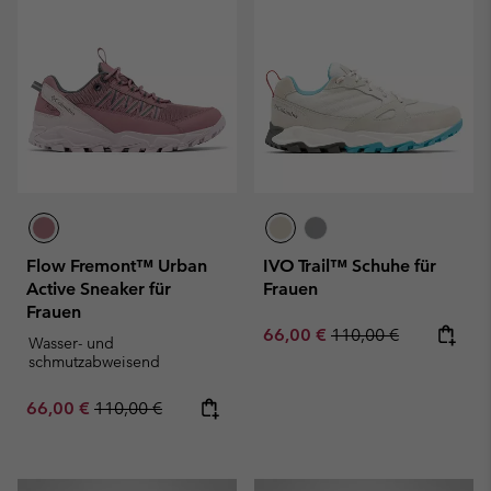
Flow Fremont™ Urban
IVO Trail™ Schuhe für
Active Sneaker für
Frauen
Frauen
Sale price:
Regular price:
66,00 €
110,00 €
Wasser- und
schmutzabweisend
Sale price:
Regular price:
66,00 €
110,00 €