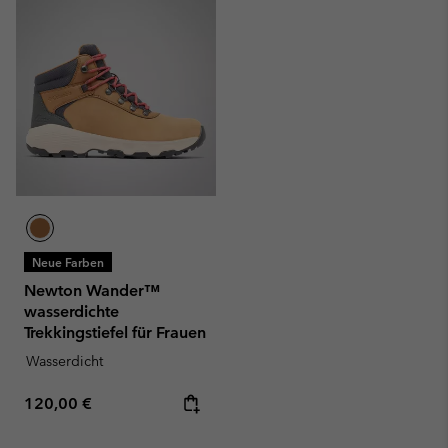
Neue Farben
Newton Wander™
wasserdichte
Trekkingstiefel für Frauen
Wasserdicht
Regular price:
120,00 €