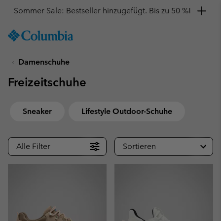
Hol dir einen 10 %-Gutschein
SKIP
Columbia
TO
Sportswear
CONTENT
Damenschuhe
SKIP
TO
Freizeitschuhe
MAIN
NAV
SKIP
Sneaker
Lifestyle Outdoor-Schuhe
TO
SEARCH
Alle Filter
Sortieren