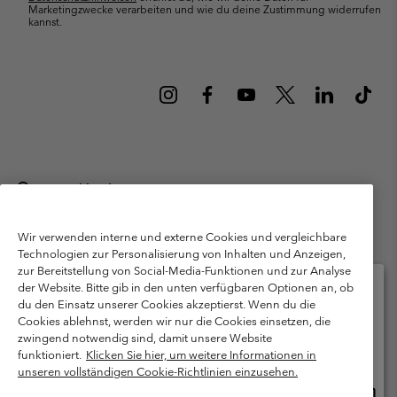
Marketingzwecke verarbeiten und wie du deine Zustimmung widerrufen
kannst.
Deutschland
©
2026
Columbia Sportswear GmbH. Walter-Gropius-Str. 23, 80807
München Deutschland. Alle Rechte vorbehalten.
Wir verwenden interne und externe Cookies und vergleichbare
Technologien zur Personalisierung von Inhalten und Anzeigen,
Nutzungsbedingungen
Allgemeine Verkaufsbedingungen
Garantie
zur Bereitstellung von Social-Media-Funktionen und zur Analyse
Datenschutzerklärung
der Website. Bitte gib in den unten verfügbaren Optionen an, ob
du den Einsatz unserer Cookies akzeptierst. Wenn du die
Bestimmungen und Bedingungen des Mitglieder Programms
Cookies ablehnst, werden wir nur die Cookies einsetzen, die
Bitte wählen Sie Ihr Lieferland und Ihre Sprache
zwingend notwendig sind, damit unsere Website
Nutzungsbedingungen Für Nutzergenerierte Inhalte
Impressum
Online-Einkauf verfügbar
funktioniert.
Klicken Sie hier, um weitere Informationen in
Cookies
Public CBCR
unseren vollständigen Cookie-Richtlinien einzusehen.
Online
United States