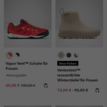
Vapor Vent™ Schuhe für
Neue Farben
Frauen
Venturetrot™
wasserdichte
Atmungsaktiv
Winterstiefel für Frauen
Sale price:
Regular price:
60,00 €
100,00 €
Minimum sale price:
Maximum price:
72,00 €
-
90,00 €