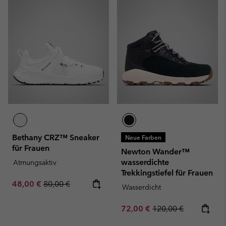
Bethany CRZ™ Sneaker
Neue Farben
für Frauen
Newton Wander™
wasserdichte
Atmungsaktiv
Trekkingstiefel für Frauen
Sale price:
Regular price:
48,00 €
80,00 €
Wasserdicht
Sale price:
Regular price:
72,00 €
120,00 €