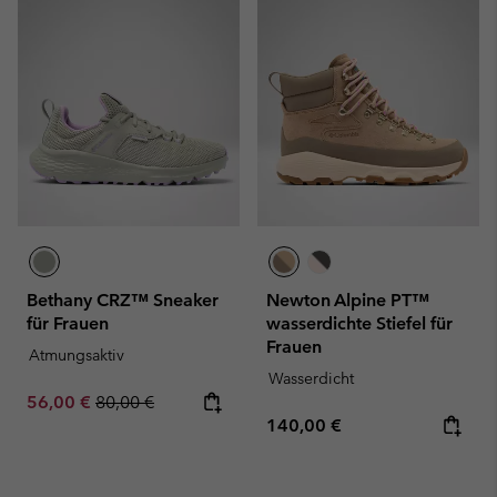
Bethany CRZ™ Sneaker
Newton Alpine PT™
für Frauen
wasserdichte Stiefel für
Frauen
Atmungsaktiv
Wasserdicht
Sale price:
Regular price:
56,00 €
80,00 €
Regular price:
140,00 €