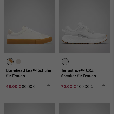
Bonehead Lea™ Schuhe
Terrastride™ CRZ
für Frauen
Sneaker für Frauen
Sale price:
Regular price:
Sale price:
Regular price:
48,00 €
80,00 €
70,00 €
100,00 €