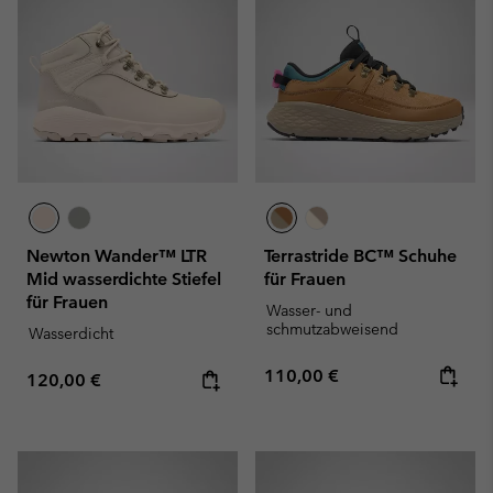
Newton Wander™ LTR
Terrastride BC™ Schuhe
Mid wasserdichte Stiefel
für Frauen
für Frauen
Wasser- und
schmutzabweisend
Wasserdicht
Regular price:
110,00 €
Regular price:
120,00 €