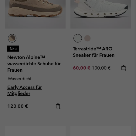
Terrastride™ ARO
Neu
Sneaker für Frauen
Newton Alpine™
wasserdichte Schuhe für
Sale price:
Regular price:
60,00 €
100,00 €
Frauen
Wasserdicht
Early Access für
Mitglieder
Regular price:
120,00 €