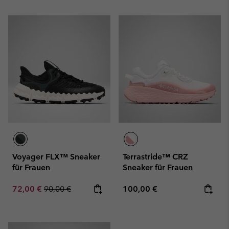
Voyager FLX™ Sneaker
Terrastride™ CRZ
für Frauen
Sneaker für Frauen
Sale price:
Regular price:
Regular price:
72,00 €
90,00 €
100,00 €