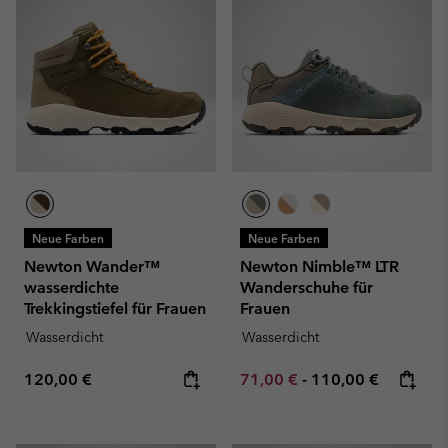
Neue Farben
Neue Farben
Newton Wander™
Newton Nimble™ LTR
wasserdichte
Wanderschuhe für
Trekkingstiefel für Frauen
Frauen
Wasserdicht
Wasserdicht
Regular price:
Minimum sale price:
Maximum price:
120,00 €
71,00 €
-
110,00 €