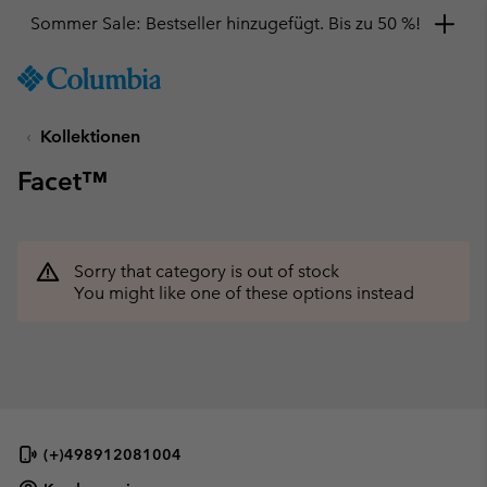
Sommer Sale: Bestseller hinzugefügt. Bis zu 50 %!
SKIP
Columbia
TO
Sportswear
CONTENT
Kollektionen
SKIP
TO
Facet™
MAIN
NAV
SKIP
TO
Sorry that category is out of stock
SEARCH
You might like one of these options instead
(+)498912081004