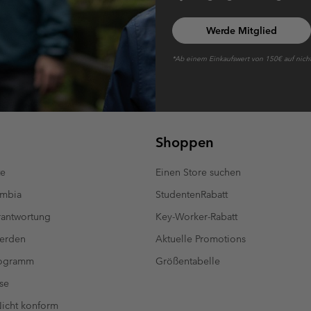
Werde Mitglied
*Ab einem Einkaufswert von 150€ auf nicht 
Shoppen
te
Einen Store suchen
umbia
StudentenRabatt
antwortung
Key-Worker-Rabatt
werden
Aktuelle Promotions
rogramm
Größentabelle
se
 Nicht konform