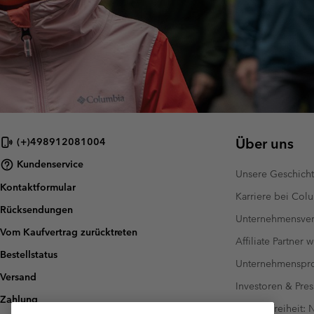
Über uns
(+)498912081004
Kundenservice
Unsere Geschich
Kontaktformular
Karriere bei Col
Rücksendungen
Unternehmensver
Vom Kaufvertrag zurücktreten
Affiliate Partner 
Bestellstatus
Unternehmensp
Versand
Investoren & Pres
Zahlung
Barrierefreiheit: