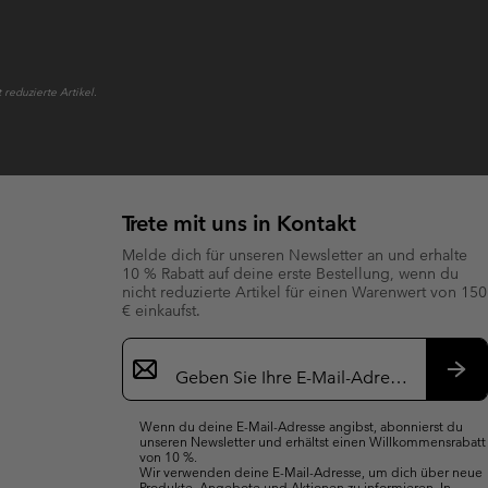
reduzierte Artikel.
Trete mit uns in Kontakt
Melde dich für unseren Newsletter an und erhalte
10 % Rabatt auf deine erste Bestellung, wenn du
nicht reduzierte Artikel für einen Warenwert von 150
€ einkaufst.
Newsletter-
Anmeldung
Abo
Wenn du deine E-Mail-Adresse angibst, abonnierst du
unseren Newsletter und erhältst einen Willkommensrabatt
von 10 %.
Wir verwenden deine E-Mail-Adresse, um dich über neue
Produkte, Angebote und Aktionen zu informieren. In