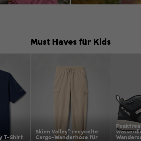
Must Haves für Kids
op Picks 1
Top Picks 1
Peakfreak Rush™ Mid
 recycelte
wasserdichte
Hikeb
hose für
Wanderschuhe für
wasser