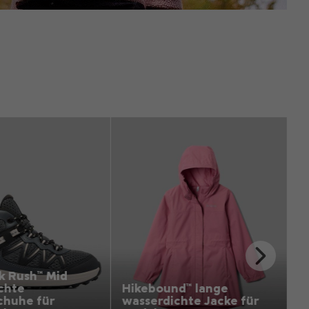
Top Picks 1
Top Picks 1
Next
Slide
ound™ lange
Sequoia Grove™
dichte Jacke für
Fleecejacke für