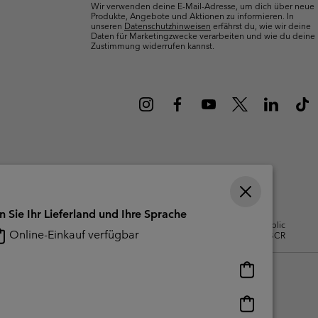
Wir verwenden deine E-Mail-Adresse, um dich über neue
terhandschuhe
er Handschuhe
Guide Für Wasserdichte Artikel
Guide Für Wasserdichte Artikel
Produkte, Angebote und Aktionen zu informieren. In
unseren
Datenschutzhinweisen
erfährst du, wie wir deine
Daten für Marketingzwecke verarbeiten und wie du deine
ng in
en-Produkte
Zustimmung widerrufen kannst.
ßen
ner-Produkte
n Sie Ihr Lieferland und Ihre Sprache
gsbedingungen Für Nutzergenerierte
Impressum
Cookies
Public
Online-Einkauf verfügbar
CBCR
Online-
Einkauf
verfügbar
Online-
Einkauf