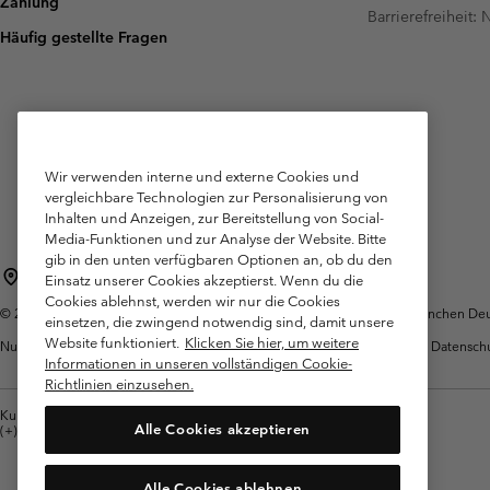
Zahlung
Fleecejacken
Fleecejacken
Barrierefreiheit:
Omni-MAX™
Amaze™
Häufig gestellte Fragen
Technische Fleece
Technische Fleece
Omni-MAX™
Sherpa fleece
Sherpa Fleece
Alltags-Fleece
Alltags-Fleece
Fleecewesten
Fleecewesten
Wir verwenden interne und externe Cookies und
vergleichbare Technologien zur Personalisierung von
Inhalten und Anzeigen, zur Bereitstellung von Social-
Media-Funktionen und zur Analyse der Website. Bitte
gib in den unten verfügbaren Optionen an, ob du den
Deutschland
Einsatz unserer Cookies akzeptierst. Wenn du die
Cookies ablehnst, werden wir nur die Cookies
©
2026
Columbia Sportswear GmbH. Walter-Gropius-Str. 23, 80807 München Deut
einsetzen, die zwingend notwendig sind, damit unsere
Website funktioniert.
Klicken Sie hier, um weitere
Nutzungsbedingungen
Allgemeine
Garantie
Datensch
Verkaufsbedingungen
Informationen in unseren vollständigen Cookie-
Richtlinien einzusehen.
Kundenservice: Mo- Fr. 9:00 - 13:00 & 14:00- 18:00 Uhr
Alle Cookies akzeptieren
(+)498912081004
Alle Cookies ablehnen