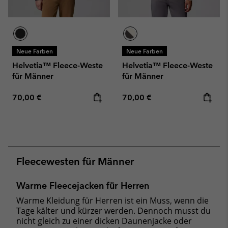
Neue Farben
Neue Farben
Helvetia™ Fleece-Weste
Helvetia™ Fleece-Weste
für Männer
für Männer
Regular price:
Regular price:
70,00 €
70,00 €
Fleecewesten für Männer
Warme Fleecejacken für Herren
Warme Kleidung für Herren ist ein Muss, wenn die
Tage kälter und kürzer werden. Dennoch musst du
nicht gleich zu einer dicken Daunenjacke oder