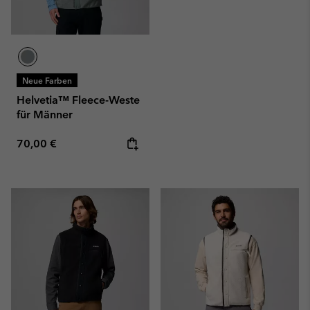
Neue Farben
Helvetia™ Fleece-Weste
für Männer
Regular price:
70,00 €