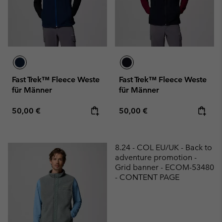
Fast Trek™ Fleece Weste
Fast Trek™ Fleece Weste
für Männer
für Männer
Regular price:
Regular price:
50,00 €
50,00 €
8.24 - COL EU/UK - Back to
adventure promotion -
Grid banner - ECOM-53480
- CONTENT PAGE