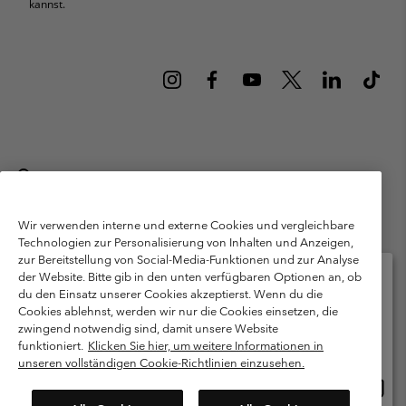
kannst.
Deutschland
©
2026
Columbia Sportswear GmbH. Walter-Gropius-Str. 23, 80807
München Deutschland. Alle Rechte vorbehalten.
Wir verwenden interne und externe Cookies und vergleichbare
Technologien zur Personalisierung von Inhalten und Anzeigen,
Nutzungsbedingungen
Allgemeine Verkaufsbedingungen
Garantie
zur Bereitstellung von Social-Media-Funktionen und zur Analyse
Datenschutzerklärung
der Website. Bitte gib in den unten verfügbaren Optionen an, ob
du den Einsatz unserer Cookies akzeptierst. Wenn du die
Bestimmungen und Bedingungen des Mitglieder Programms
Cookies ablehnst, werden wir nur die Cookies einsetzen, die
Bitte wählen Sie Ihr Lieferland und Ihre Sprache
zwingend notwendig sind, damit unsere Website
Nutzungsbedingungen Für Nutzergenerierte Inhalte
Impressum
Online-Einkauf verfügbar
funktioniert.
Klicken Sie hier, um weitere Informationen in
Cookies
Public CBCR
unseren vollständigen Cookie-Richtlinien einzusehen.
Online
United States
Einkau
Kundenservice: Mo- Fr. 9:00 - 13:00 & 14:00- 18:00 Uhr