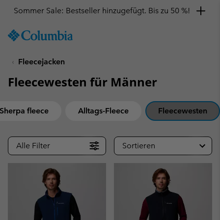
Sommer Sale: Bestseller hinzugefügt. Bis zu 50 %!
SKIP
Columbia
TO
Sportswear
CONTENT
Fleecejacken
SKIP
TO
Fleecewesten für Männer
MAIN
NAV
SKIP
Sherpa fleece
Alltags-Fleece
Fleecewesten
TO
SEARCH
Alle Filter
Sortieren