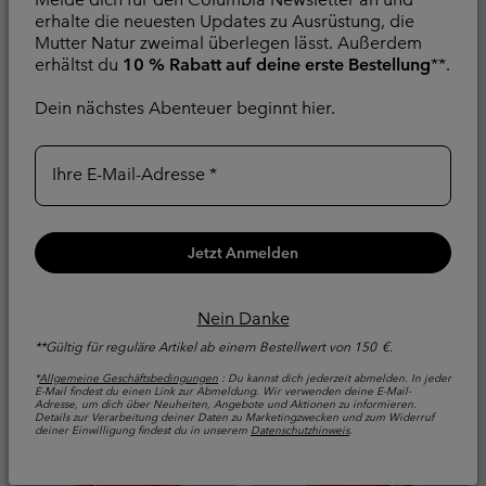
erhalte die neuesten Updates zu Ausrüstung, die
Mutter Natur zweimal überlegen lässt. Außerdem
erhältst du
10 % Rabatt auf deine erste Bestellung
**.
Dein nächstes Abenteuer beginnt hier.
Neu
Neu
Silver Ridge™ Elite
Silver Ridge™ Elite
gewebtes Shirt für
Wanderhose für Frauen
Ihre E-Mail-Adresse
Frauen
Sonnenschutz
Sonnenschutz
Regular price:
90,00 €
Jetzt Anmelden
Regular price:
100,00 €
Nein Danke
**Gültig für reguläre Artikel ab einem Bestellwert von 150 €.
*
Allgemeine Geschäftsbedingungen
: Du kannst dich jederzeit abmelden. In jeder
E-Mail findest du einen Link zur Abmeldung. Wir verwenden deine E-Mail-
Adresse, um dich über Neuheiten, Angebote und Aktionen zu informieren.
Details zur Verarbeitung deiner Daten zu Marketingzwecken und zum Widerruf
deiner Einwilligung findest du in unserem
Datenschutzhinweis
.