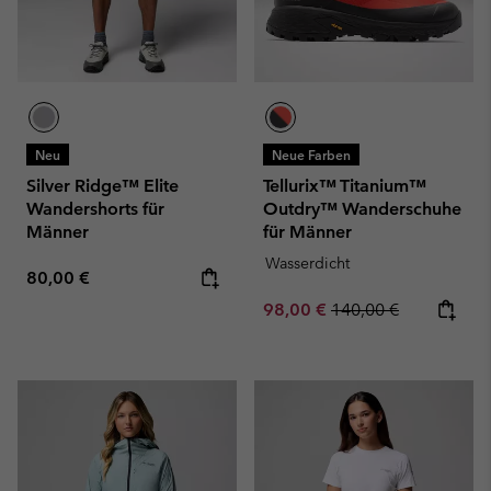
Neu
Neue Farben
Silver Ridge™ Elite
Tellurix™ Titanium™
Wandershorts für
Outdry™ Wanderschuhe
Männer
für Männer
Wasserdicht
Regular price:
80,00 €
Sale price:
Regular price:
98,00 €
140,00 €