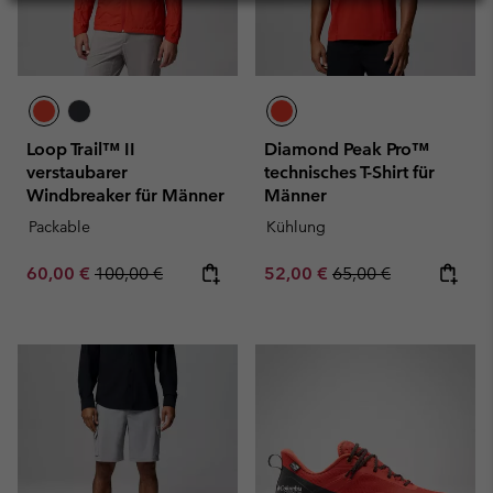
Loop Trail™ II
Diamond Peak Pro™
verstaubarer
technisches T-Shirt für
Windbreaker für Männer
Männer
Packable
Kühlung
Sale price:
Regular price:
Sale price:
Regular price:
60,00 €
100,00 €
52,00 €
65,00 €