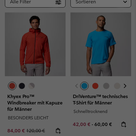
Alle Filter
Sortieren
Khyex Pro™
DriVenture™ technisches
Windbreaker mit Kapuze
T-Shirt für Männer
für Männer
Schnelltrocknend
BESONDERS LEICHT
Minimum sale price:
Maximum price:
42,00 €
-
60,00 €
Sale price:
Regular price:
84,00 €
120,00 €