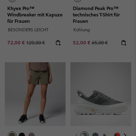
Khyex Pro™
Diamond Peak Pro™
Windbreaker mit Kapuze
technisches T-Shirt für
für Frauen
Frauen
BESONDERS LEICHT
Kühlung
Sale price:
Regular price:
Sale price:
Regular price:
72,00 €
120,00 €
52,00 €
65,00 €