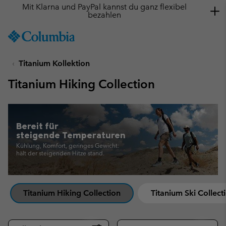
Mit Klarna und PayPal kannst du ganz flexibel
bezahlen
SKIP
Columbia
TO
Sportswear
CONTENT
Titanium Kollektion
SKIP
TO
Titanium Hiking Collection
MAIN
NAV
SKIP
TO
Bereit für
SEARCH
steigende Temperaturen
Kühlung, Komfort, geringes Gewicht:
hält der steigenden Hitze stand.
Titanium Hiking Collection
Titanium Ski Collect