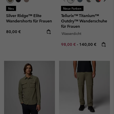
Neu
Neue Farben
Silver Ridge™ Elite
Tellurix™ Titanium™
Wandershorts für Frauen
Outdry™ Wanderschuhe
für Frauen
Regular price:
80,00 €
Wasserdicht
Minimum sale price:
Maximum price:
98,00 €
-
140,00 €