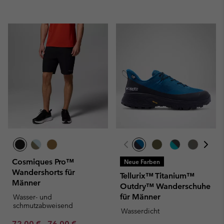
Cosmiques Pro™
Neue Farben
Wandershorts für
Tellurix™ Titanium™
Männer
Outdry™ Wanderschuhe
für Männer
Wasser- und
schmutzabweisend
Wasserdicht
Minimum sale price:
Maximum sale price:
Regular price:
72,00 €
-
76,00 €