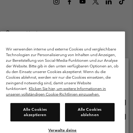
Deutschland
©
2026
Columbia Sportswear GmbH. Walter-Gropius-Str. 23, 80807
München Deutschland. Alle Rechte vorbehalten.
Wir verwenden interne und externe Cookies und vergleichbare
Technologien zur Personalisierung von Inhalten und Anzeigen,
Nutzungsbedingungen
Allgemeine Verkaufsbedingungen
Garantie
zur Bereitstellung von Social-Media-Funktionen und zur Analyse
Datenschutzerklärung
der Website. Bitte gib in den unten verfügbaren Optionen an, ob
du den Einsatz unserer Cookies akzeptierst. Wenn du die
Bestimmungen und Bedingungen des Mitglieder Programms
Cookies ablehnst, werden wir nur die Cookies einsetzen, die
Bitte wählen Sie Ihr Lieferland und Ihre Sprache
zwingend notwendig sind, damit unsere Website
Nutzungsbedingungen Für Nutzergenerierte Inhalte
Impressum
Online-Einkauf verfügbar
funktioniert.
Klicken Sie hier, um weitere Informationen in
Cookies
Public CBCR
unseren vollständigen Cookie-Richtlinien einzusehen.
Online
United States
Einkau
Kundenservice: Mo- Fr. 9:00 - 13:00 & 14:00- 18:00 Uhr
Alle Cookies
Alle Cookies
(+)498912081004
verfü
akzeptieren
ablehnen
Online
Deutschland
Einkau
verfü
Verwalte deine