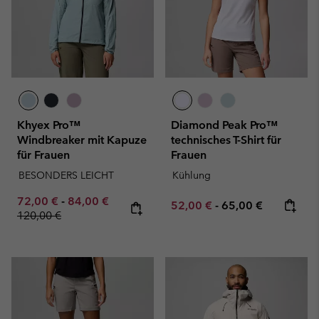
Khyex Pro™
Diamond Peak Pro™
Windbreaker mit Kapuze
technisches T-Shirt für
für Frauen
Frauen
BESONDERS LEICHT
Kühlung
Minimum sale price:
Maximum sale price:
Regular price:
72,00 €
-
84,00 €
Minimum sale price:
Maximum price:
52,00 €
-
65,00 €
120,00 €