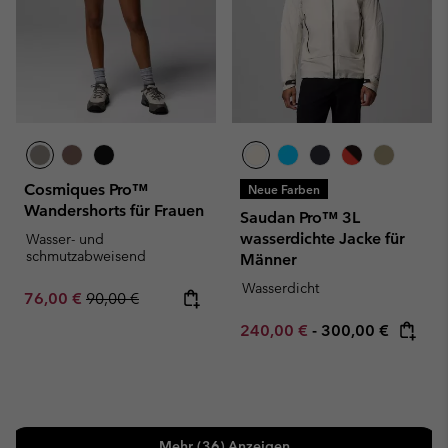
Cosmiques Pro™
Neue Farben
Wandershorts für Frauen
Saudan Pro™ 3L
wasserdichte Jacke für
Wasser- und
schmutzabweisend
Männer
Wasserdicht
Sale price:
Regular price:
76,00 €
90,00 €
Minimum sale price:
Maximum price:
240,00 €
-
300,00 €
Mehr (36) Anzeigen