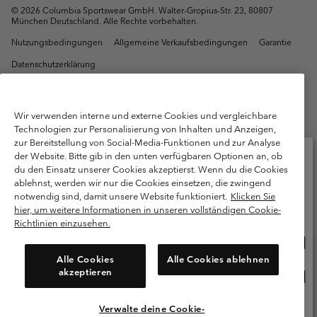
©
2026
Columbia Sportswear GmbH. Walter-Gropius-Str. 23, 80807
München Deutschland. Alle Rechte vorbehalten.
Nutzungsbedingungen
Allgemeine Verkaufsbedingungen
Garantie
Datenschutzerklärung
Bestimmungen und Bedingungen des Mitglieder Programms
Nutzungsbedingungen Für Nutzergenerierte Inhalte
Impressum
Wir verwenden interne und externe Cookies und vergleichbare
Technologien zur Personalisierung von Inhalten und Anzeigen,
Cookies
Public CBCR
zur Bereitstellung von Social-Media-Funktionen und zur Analyse
der Website. Bitte gib in den unten verfügbaren Optionen an, ob
Kundenservice: Mo- Fr. 9:00 - 13:00 & 14:00- 18:00 Uhr
du den Einsatz unserer Cookies akzeptierst. Wenn du die Cookies
(+)498912081004
ablehnst, werden wir nur die Cookies einsetzen, die zwingend
Bitte wählen Sie Ihr Lieferland und Ihre Sprache
notwendig sind, damit unsere Website funktioniert.
Klicken Sie
Online-Einkauf verfügbar
hier, um weitere Informationen in unseren vollständigen Cookie-
Richtlinien einzusehen.
Onlin
United States
Einka
Alle Cookies
Alle Cookies ablehnen
verf
akzeptieren
Onlin
Deutschland
Einka
verf
Verwalte deine Cookie-
Alle Länder Anzeigen