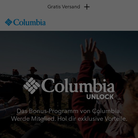
Gratis Versand
SKIP
Columbia
TO
Sportswear
CONTENT
SKIP
TO
MAIN
NAV
SKIP
TO
SEARCH
Das Bonus-Programm von Columbia.
Werde Mitglied. Hol dir exklusive Vorteile.