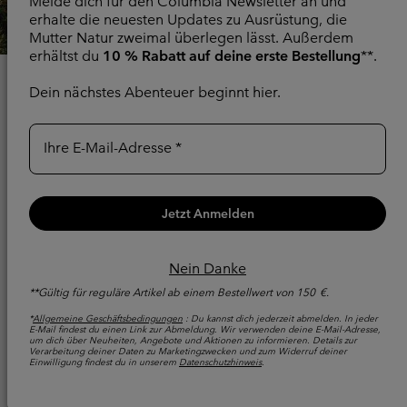
Melde dich für den Columbia Newsletter an und
erhalte die neuesten Updates zu Ausrüstung, die
Mutter Natur zweimal überlegen lässt. Außerdem
erhältst du
10 % Rabatt auf deine erste Bestellung
**.
WARUM SOLLTEST DU
Dein nächstes Abenteuer beginnt hier.
DICH BEI
UNLOCK
Ihre E-Mail-Adresse
VON COLUMBIA
ANMELDEN?
Jetzt Anmelden
Denn mehr Abenteuer sollten mit mehr Vorteilen
Nein Danke
verbunden sein. Mit Columbia UNLOCK erhältst du
Zugang zu exklusiven Events, Angeboten nur für
**Gültig für reguläre Artikel ab einem Bestellwert von 150 €.
Mitglieder, frühzeitigem Zugang zu neuen Produkten und
*
Allgemeine Geschäftsbedingungen
: Du kannst dich jederzeit abmelden. In jeder
personalisierten Vorteilen: einfach mehr von dem, was
E-Mail findest du einen Link zur Abmeldung. Wir verwenden deine E-Mail-Adresse,
um dich über Neuheiten, Angebote und Aktionen zu informieren. Details zur
du liebst – unlocked.
Verarbeitung deiner Daten zu Marketingzwecken und zum Widerruf deiner
Einwilligung findest du in unserem
Datenschutzhinweis
.
Registrieren Oder Anmelden