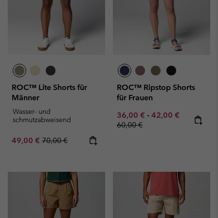
ROC™ Lite Shorts für
ROC™ Ripstop Shorts
Männer
für Frauen
Wasser- und
Minimum sale price:
Maximum sale pric
Regular pr
36,00 €
-
42,00 €
schmutzabweisend
60,00 €
Sale price:
Regular price:
49,00 €
70,00 €