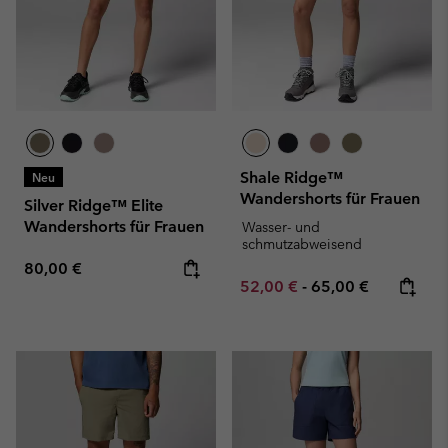
Shale Ridge™
Neu
Wandershorts für Frauen
Silver Ridge™ Elite
Wandershorts für Frauen
Wasser- und
schmutzabweisend
Regular price:
80,00 €
Minimum sale price:
Maximum price:
52,00 €
-
65,00 €