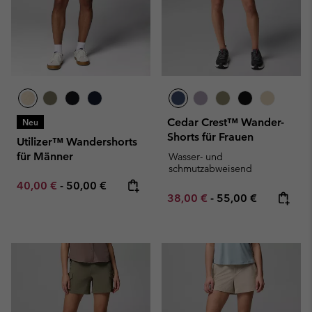
Cedar Crest™ Wander-
Neu
Shorts für Frauen
Utilizer™ Wandershorts
für Männer
Wasser- und
schmutzabweisend
Minimum sale price:
Maximum price:
40,00 €
-
50,00 €
Minimum sale price:
Maximum price:
38,00 €
-
55,00 €