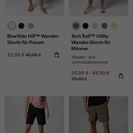
BlueVista Hill™ Wander-
Tech Trail™ Utility
Shorts für Frauen
Wander-Shorts für
Männer
Sale price:
Regular price:
32,00 €
40,00 €
Wasser- und
schmutzabweisend
Minimum sale price:
Maximum sale pric
Regular pr
35,00 €
-
49,00 €
70,00 €