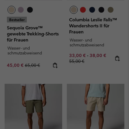
Columbia Leslie Falls™
Bestseller
Wandershorts II für
Sequoia Grove™
Frauen
gewebte Trekking-Shorts
für Frauen
Wasser- und
schmutzabweisend
Wasser- und
schmutzabweisend
Minimum sale price:
Maximum sale pric
Regular pr
33,00 €
-
38,00 €
55,00 €
Sale price:
Regular price:
45,00 €
65,00 €