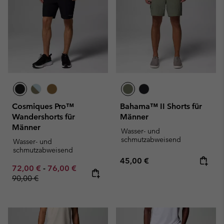
Cosmiques Pro™
Bahama™ II Shorts für
Wandershorts für
Männer
Männer
Wasser- und
schmutzabweisend
Wasser- und
schmutzabweisend
Regular price:
45,00 €
Minimum sale price:
Maximum sale price:
Regular price:
72,00 €
-
76,00 €
90,00 €