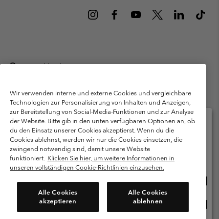
Deutschland
©
2026
Columbia Sportswear GmbH. Walter-Gropius-Str. 23, 80807
München Deutschland. Alle Rechte vorbehalten.
Wir verwenden interne und externe Cookies und vergleichbare
Technologien zur Personalisierung von Inhalten und Anzeigen,
Nutzungsbedingungen
Allgemeine Verkaufsbedingungen
Garantie
zur Bereitstellung von Social-Media-Funktionen und zur Analyse
Datenschutzerklärung
der Website. Bitte gib in den unten verfügbaren Optionen an, ob
du den Einsatz unserer Cookies akzeptierst. Wenn du die
Bestimmungen und Bedingungen des Mitglieder Programms
Cookies ablehnst, werden wir nur die Cookies einsetzen, die
Bitte wählen Sie Ihr Lieferland und Ihre Sprache
zwingend notwendig sind, damit unsere Website
Nutzungsbedingungen Für Nutzergenerierte Inhalte
Impressum
Online-Einkauf verfügbar
funktioniert.
Klicken Sie hier, um weitere Informationen in
Cookies
Public CBCR
unseren vollständigen Cookie-Richtlinien einzusehen.
Online
United States
Einkau
Kundenservice: Mo- Fr. 9:00 - 13:00 & 14:00- 18:00 Uhr
Alle Cookies
Alle Cookies
(+)498912081004
verfü
akzeptieren
ablehnen
Online
Deutschland
Einkau