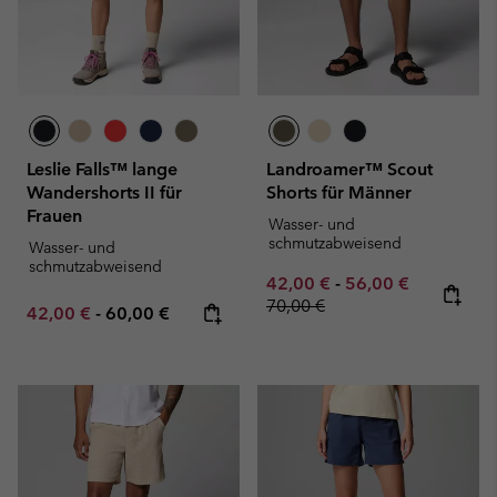
Leslie Falls™ lange
Landroamer™ Scout
Wandershorts II für
Shorts für Männer
Frauen
Wasser- und
schmutzabweisend
Wasser- und
schmutzabweisend
Minimum sale price:
Maximum sale pric
Regular pr
42,00 €
-
56,00 €
70,00 €
Minimum sale price:
Maximum price:
42,00 €
-
60,00 €