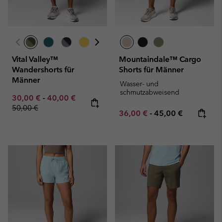
Vital Valley™
Mountaindale™ Cargo
Wandershorts für
Shorts für Männer
Männer
Wasser- und
schmutzabweisend
Minimum sale price:
Maximum sale price:
Regular price:
30,00 €
-
40,00 €
50,00 €
Minimum sale price:
Maximum price:
36,00 €
-
45,00 €