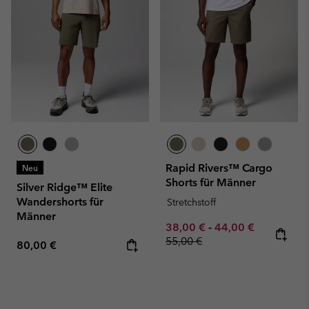
Rapid Rivers™ Cargo
Neu
Shorts für Männer
Silver Ridge™ Elite
Wandershorts für
Stretchstoff
Männer
Minimum sale price:
Maximum sale pric
Regular pr
38,00 €
-
44,00 €
55,00 €
Regular price:
80,00 €