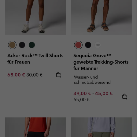
Acker Rock™ Twill Shorts
Sequoia Grove™
für Frauen
gewebte Trekking-Shorts
für Männer
Sale price:
Regular price:
68,00 €
80,00 €
Wasser- und
schmutzabweisend
Minimum sale price:
Maximum sale pric
Regular pr
39,00 €
-
45,00 €
65,00 €