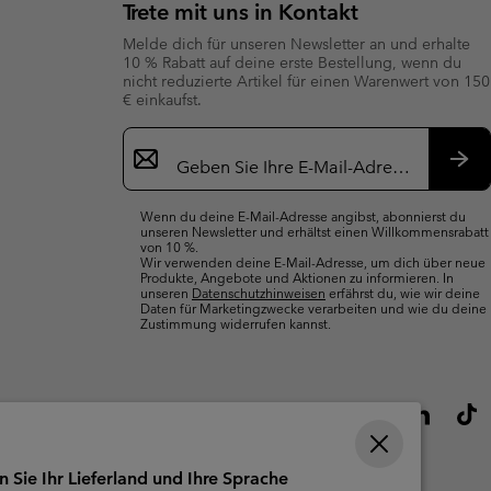
Trete mit uns in Kontakt
terhandschuhe
er Handschuhe
Guide Für Wasserdichte Artikel
Guide Für Wasserdichte Artikel
Melde dich für unseren Newsletter an und erhalte
10 % Rabatt auf deine erste Bestellung, wenn du
ng in
en-Produkte
nicht reduzierte Artikel für einen Warenwert von 150
ßen
€ einkaufst.
Newsletter-
ner-Produkte
Anmeldung
Abo
Wenn du deine E-Mail-Adresse angibst, abonnierst du
unseren Newsletter und erhältst einen Willkommensrabatt
von 10 %.
Wir verwenden deine E-Mail-Adresse, um dich über neue
Produkte, Angebote und Aktionen zu informieren. In
unseren
Datenschutzhinweisen
erfährst du, wie wir deine
Daten für Marketingzwecke verarbeiten und wie du deine
Zustimmung widerrufen kannst.
n Sie Ihr Lieferland und Ihre Sprache