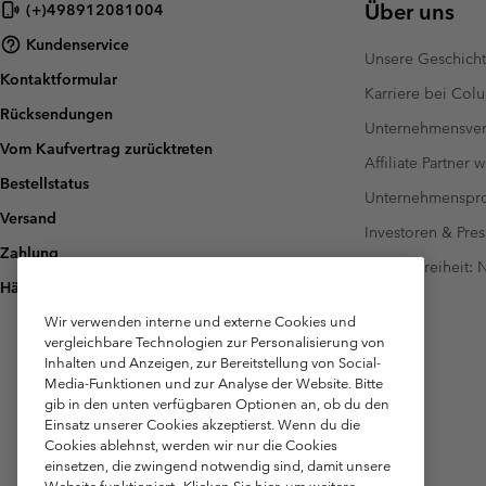
Über uns
(+)498912081004
Fleecejacken
Fleecejacken
Omni-MAX™
Amaze™
Kundenservice
Technische Fleece
Technische Fleece
Omni-MAX™
Unsere Geschich
Kontaktformular
Sherpa fleece
Sherpa Fleece
Karriere bei Col
Rücksendungen
Alltags-Fleece
Alltags-Fleece
Unternehmensver
Vom Kaufvertrag zurücktreten
Fleecewesten
Fleecewesten
Affiliate Partner 
Bestellstatus
Unternehmensp
Versand
Investoren & Pres
Zahlung
Barrierefreiheit:
Häufig gestellte Fragen
Wir verwenden interne und externe Cookies und
vergleichbare Technologien zur Personalisierung von
Inhalten und Anzeigen, zur Bereitstellung von Social-
Media-Funktionen und zur Analyse der Website. Bitte
gib in den unten verfügbaren Optionen an, ob du den
Einsatz unserer Cookies akzeptierst. Wenn du die
Cookies ablehnst, werden wir nur die Cookies
einsetzen, die zwingend notwendig sind, damit unsere