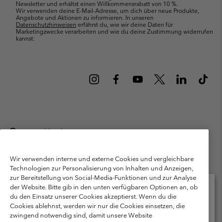
Newsletter und erhältst einen Willkommensrabatt von 10 %.
Wir verwenden deine E-Mail-Adresse, um dich über neue Produkte,
Angebote und Aktionen zu informieren. In unseren
Datenschutzhinweisen
erfährst du, wie wir deine Daten für
Marketingzwecke verarbeiten und wie du deine Zustimmung widerrufen
kannst.
Deutschland
©
2026
Columbia Sportswear GmbH. Walter-Gropius-Str. 23, 80807
München Deutschland. Alle Rechte vorbehalten.
Wir verwenden interne und externe Cookies und vergleichbare
Technologien zur Personalisierung von Inhalten und Anzeigen,
Nutzungsbedingungen
Allgemeine Verkaufsbedingungen
Garantie
zur Bereitstellung von Social-Media-Funktionen und zur Analyse
Datenschutzerklärung
der Website. Bitte gib in den unten verfügbaren Optionen an, ob
du den Einsatz unserer Cookies akzeptierst. Wenn du die
Bestimmungen und Bedingungen des Mitglieder Programms
Cookies ablehnst, werden wir nur die Cookies einsetzen, die
Bitte wählen Sie Ihr Lieferland und Ihre Sprache
zwingend notwendig sind, damit unsere Website
Nutzungsbedingungen Für Nutzergenerierte Inhalte
Impressum