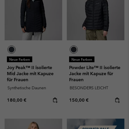
Neue Farben
Neue Farben
Joy Peak™ II isolierte
Powder Lite™ II isolierte
Mid Jacke mit Kapuze
Jacke mit Kapuze für
für Frauen
Frauen
Synthetische Daunen
BESONDERS LEICHT
Regular price:
Regular price:
180,00 €
150,00 €
Summer Sale