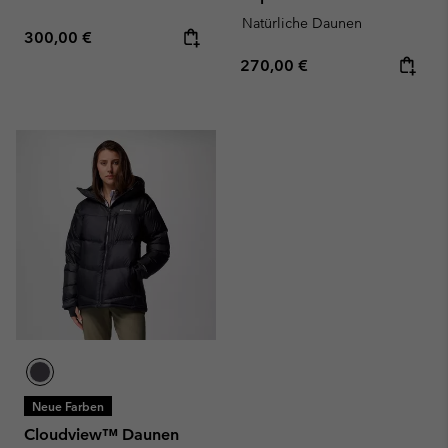
Natürliche Daunen
Regular price:
300,00 €
Regular price:
270,00 €
Neue Farben
Cloudview™ Daunen