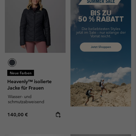
BIS ZU
50 % RABATT
Die beliebtesten Styles
jetzt im Sale –
nur solange der
Vorrat reicht.
Jetzt Shoppen
Neue Farben
Heavenly™ isolierte
Jacke für Frauen
Wasser- und
schmutzabweisend
Regular price:
140,00 €