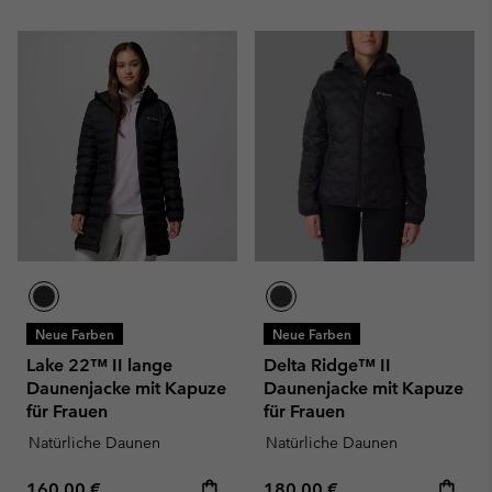
Neue Farben
Neue Farben
Lake 22™ II lange
Delta Ridge™ II
Daunenjacke mit Kapuze
Daunenjacke mit Kapuze
für Frauen
für Frauen
Natürliche Daunen
Natürliche Daunen
Regular price:
Regular price:
160,00 €
180,00 €