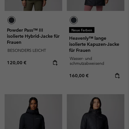
Powder Pass™ III
Neue Farben
isolierte Hybrid-Jacke für
Heavenly™ lange
Frauen
isolierte Kapuzen-Jacke
für Frauen
BESONDERS LEICHT
Wasser- und
Regular price:
120,00 €
schmutzabweisend
Regular price:
160,00 €