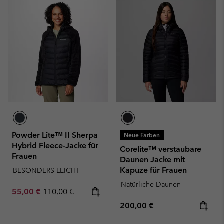
Powder Lite™ II Sherpa
Neue Farben
Hybrid Fleece-Jacke für
Corelite™ verstaubare
Frauen
Daunen Jacke mit
Kapuze für Frauen
BESONDERS LEICHT
Natürliche Daunen
Sale price:
Regular price:
55,00 €
110,00 €
Regular price:
200,00 €