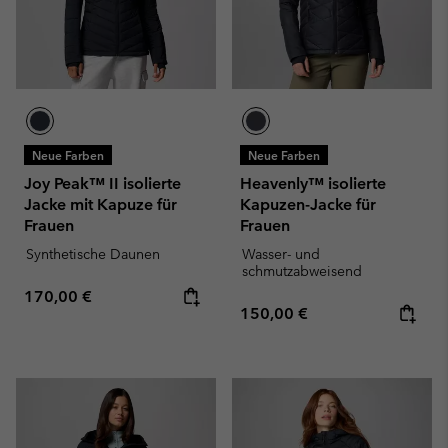
Neue Farben
Neue Farben
Joy Peak™ II isolierte
Heavenly™ isolierte
Jacke mit Kapuze für
Kapuzen-Jacke für
Frauen
Frauen
Synthetische Daunen
Wasser- und
schmutzabweisend
Regular price:
170,00 €
Regular price:
150,00 €