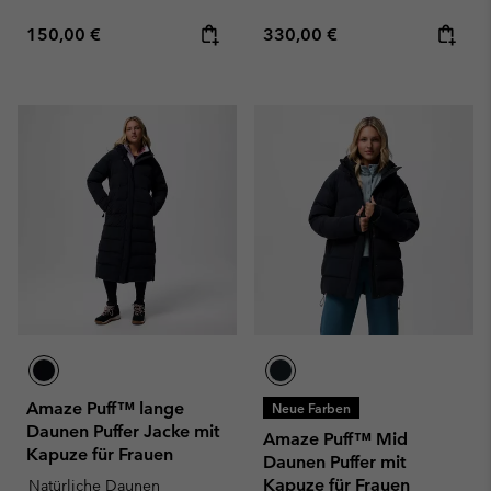
Regular price:
Regular price:
150,00 €
330,00 €
Amaze Puff™ lange
Neue Farben
Daunen Puffer Jacke mit
Amaze Puff™ Mid
Kapuze für Frauen
Daunen Puffer mit
Kapuze für Frauen
Natürliche Daunen