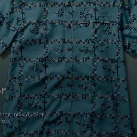
er
einen individuellen
ort.