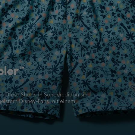
bler™
r: Diese Shorts in Sonderedition sind
eistern Disney‑Fans mit einem