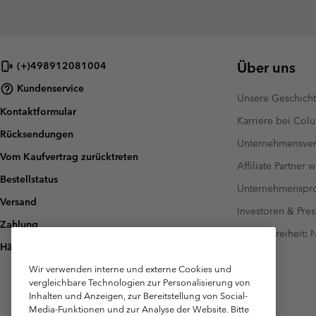
Über uns
(+)498912081004
Kundenservice
Unsere Geschich
Kontaktformular
Karriere bei Col
Rücksendungen
Unternehmensver
Vom Kaufvertrag zurücktreten
Affiliate Partner 
Bestellstatus
Unternehmensp
Versand
Investoren & Pres
Zahlung
Barrierefreiheit:
Häufig gestellte Fragen
Wir verwenden interne und externe Cookies und
vergleichbare Technologien zur Personalisierung von
Inhalten und Anzeigen, zur Bereitstellung von Social-
Media-Funktionen und zur Analyse der Website. Bitte