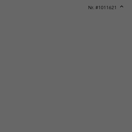
Nr. #
1011621
Expan
or
collap
sectio