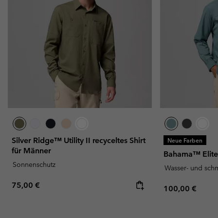
Silver Ridge™ Utility II recyceltes Shirt
Neue Farben
für Männer
Bahama™ Elite
Sonnenschutz
Wasser- und sch
Regular price:
75,00 €
Regular price:
100,00 €