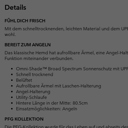
Details
FÜHL DICH FRISCH
Mit dem schnelltrocknenden, leichten Material und dem UPF
wohl.
BEREIT ZUM ANGELN
Das klassische Hemd hat aufrollbare Ärmel, eine Angel-Halte
Funktion miteinander verbunden.
Omni-Shade™ Broad Spectrum Sonnenschutz mit UPF
Schnell trocknend
Belüftet
Aufrollbare Ärmel mit Laschen-Halterung
Angel-Halterung
Utility-Schlaufe
Hintere Länge in der Mitte: 80.5cm
Einsatzmöglichkeiten: Angeln
PFG KOLLEKTION
Die PFG-Kollektion wurde für das Leben auf und abseits des 