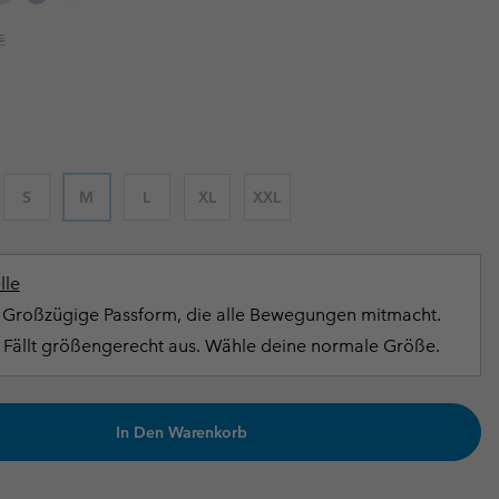
terhandschuhe
er Handschuhe
Guide Für Wasserdichte Artikel
Guide Für Wasserdichte Artikel
r price:
€
ng in
en-Produkte
ßen
ner-Produkte
S
M
L
XL
XXL
lle
Großzügige Passform, die alle Bewegungen mitmacht.
Fällt größengerecht aus. Wähle deine normale Größe.
In Den Warenkorb