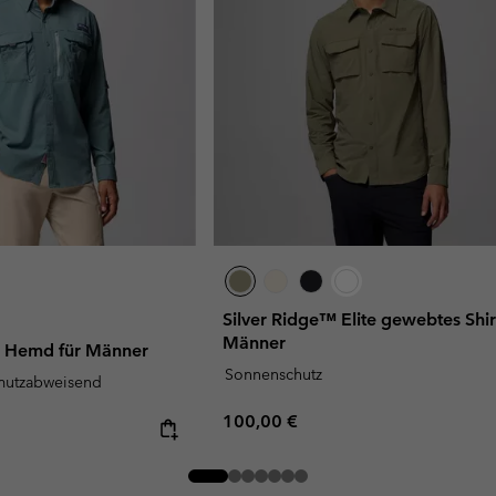
Silver Ridge™ Elite gewebtes Shirt
Männer
 Hemd für Männer
Sonnenschutz
mutzabweisend
Regular price:
100,00 €