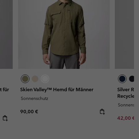
 für
Skien Valley™ Hemd für Männer
Silver Rid
Recycled 
Sonnenschutz
Sonnensch
Regular price:
90,00 €
Minimum s
42,00 €