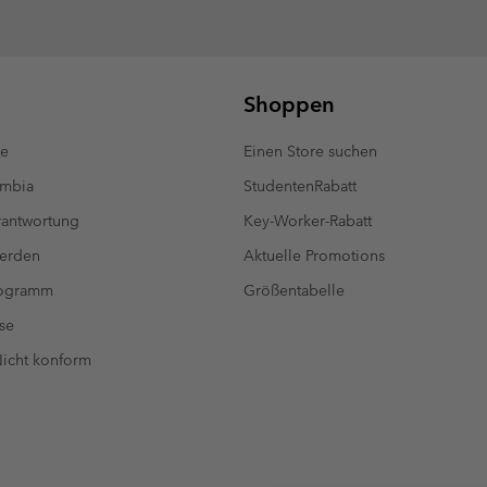
Shoppen
te
Einen Store suchen
umbia
StudentenRabatt
antwortung
Key-Worker-Rabatt
werden
Aktuelle Promotions
rogramm
Größentabelle
se
 Nicht konform