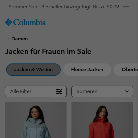
Hol dir einen 10 %-Gutschein
SKIP
Columbia
TO
Sportswear
CONTENT
Damen
SKIP
TO
Jacken für Frauen im Sale
MAIN
NAV
SKIP
Jacken & Westen
Fleece-Jacken
Oberte
TO
SEARCH
Alle Filter
Sortieren