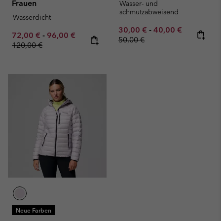
Frauen
Wasser- und
schmutzabweisend
Wasserdicht
Minimum sale price:
Maximum sale pric
Regular pr
30,00 €
-
40,00 €
Minimum sale price:
Maximum sale price:
Regular price:
72,00 €
-
96,00 €
50,00 €
120,00 €
Neue Farben