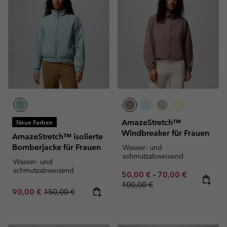
AmazeStretch™
Neue Farben
Windbreaker für Frauen
AmazeStretch™ isolierte
Bomberjacke für Frauen
Wasser- und
schmutzabweisend
Wasser- und
schmutzabweisend
Minimum sale price:
Maximum sale pric
Regular pr
50,00 €
-
70,00 €
100,00 €
Sale price:
Regular price:
90,00 €
150,00 €