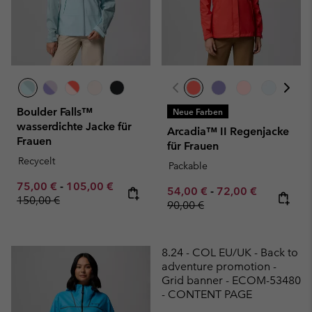
Boulder Falls™
Neue Farben
wasserdichte Jacke für
Arcadia™ II Regenjacke
Frauen
für Frauen
Recycelt
Packable
Minimum sale price:
Maximum sale price:
Regular price:
75,00 €
-
105,00 €
Minimum sale price:
Maximum sale pric
Regular pr
54,00 €
-
72,00 €
150,00 €
90,00 €
8.24 - COL EU/UK - Back to
adventure promotion -
Grid banner - ECOM-53480
- CONTENT PAGE