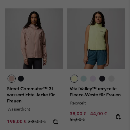
Street Commuter™ 3L
Vital Valley™ recycelte
wasserdichte Jacke für
Fleece-Weste für Frauen
Frauen
Recycelt
Wasserdicht
Minimum sale price:
Maximum sale pric
Regular pr
38,00 €
-
44,00 €
55,00 €
Sale price:
Regular price:
198,00 €
330,00 €