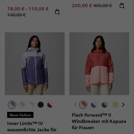
Sale price:
Regular price:
200,00 €
400,00 €
Minimum sale price:
Maximum sale price:
Regular price:
78,00 €
-
110,00 €
130,00 €
Flash Forward™ II
Neue Farben
Windbreaker mit Kapuze
Inner Limits™ IV
für Frauen
wasserdichte Jacke für