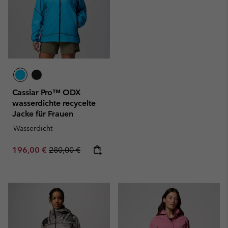
Cassiar Pro™ ODX
wasserdichte recycelte
Jacke für Frauen
Wasserdicht
Sale price:
Regular price:
196,00 €
280,00 €