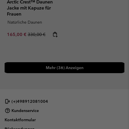
Arctic Crest™ Daunen
Jacke mit Kapuze für
Frauen
Natürliche Daunen
Sale price:
Regular price:
165,00 €
330,00 €
Mehr (36) Anzeigen
(+)498912081004
Kundenservice
Kontaktformular