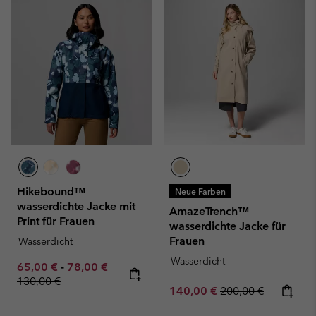
Hikebound™
Neue Farben
wasserdichte Jacke mit
AmazeTrench™
Print für Frauen
wasserdichte Jacke für
Frauen
Wasserdicht
Wasserdicht
Minimum sale price:
Maximum sale price:
Regular price:
65,00 €
-
78,00 €
130,00 €
Sale price:
Regular price:
140,00 €
200,00 €