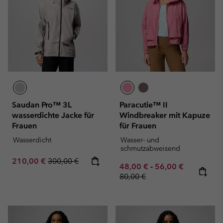
Saudan Pro™ 3L
Paracutie™ II
wasserdichte Jacke für
Windbreaker mit Kapuze
Frauen
für Frauen
Wasserdicht
Wasser- und
schmutzabweisend
Sale price:
Regular price:
210,00 €
300,00 €
Minimum sale price:
Maximum sale pric
Regular pr
48,00 €
-
56,00 €
80,00 €