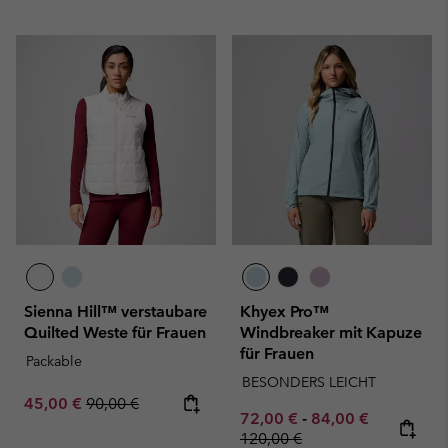
Sienna Hill™ verstaubare
Khyex Pro™
Quilted Weste für Frauen
Windbreaker mit Kapuze
für Frauen
Packable
BESONDERS LEICHT
Sale price:
Regular price:
45,00 €
90,00 €
Minimum sale price:
Maximum sale pric
Regular pr
72,00 €
-
84,00 €
120,00 €