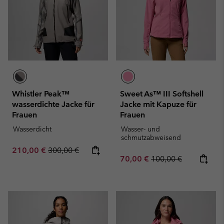
Whistler Peak™
Sweet As™ III Softshell
wasserdichte Jacke für
Jacke mit Kapuze für
Frauen
Frauen
Wasserdicht
Wasser- und
schmutzabweisend
Sale price:
Regular price:
210,00 €
300,00 €
Sale price:
Regular price:
70,00 €
100,00 €