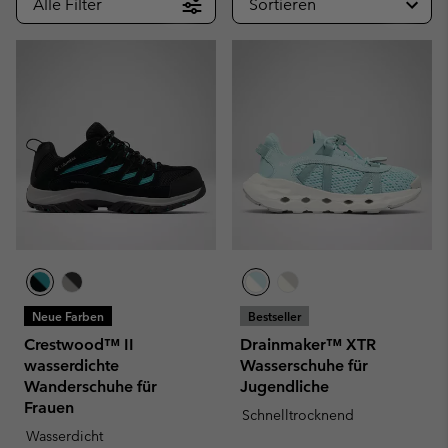
Alle Filter
Sortieren
Neue Farben
Bestseller
Crestwood™ II
Drainmaker™ XTR
wasserdichte
Wasserschuhe für
Wanderschuhe für
Jugendliche
Frauen
Schnelltrocknend
Wasserdicht