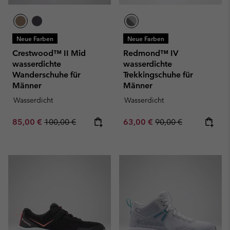
Neue Farben
Neue Farben
Crestwood™ II Mid
Redmond™ IV
wasserdichte
wasserdichte
Wanderschuhe für
Trekkingschuhe für
Männer
Männer
Wasserdicht
Wasserdicht
Sale price:
Regular price:
Sale price:
Regular price:
85,00 €
100,00 €
63,00 €
90,00 €