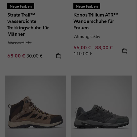
Neue Farben
Neue Farben
Strata Trail™
Konos Trillium ATR™
wasserdichte
Wanderschuhe für
Trekkingschuhe für
Frauen
Männer
Atmungsaktiv
Wasserdicht
Minimum sale price:
Maximum sale pric
Regular pr
66,00 €
-
88,00 €
110,00 €
Sale price:
Regular price:
68,00 €
80,00 €