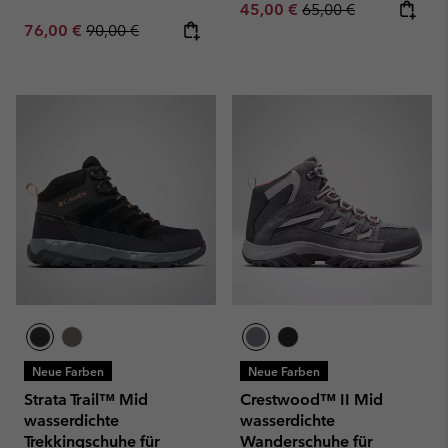
Sale price:
Regular price:
45,00 €
65,00 €
Sale price:
Regular price:
76,00 €
90,00 €
Neue Farben
Neue Farben
Strata Trail™ Mid
Crestwood™ II Mid
wasserdichte
wasserdichte
Trekkingschuhe für
Wanderschuhe für