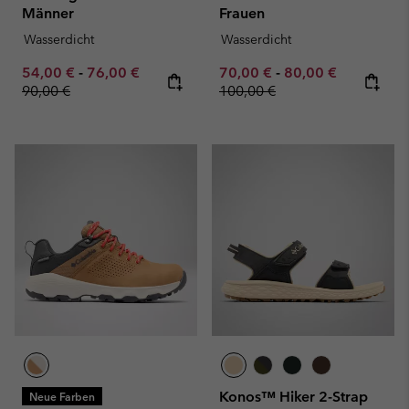
Männer
Frauen
Wasserdicht
Wasserdicht
Minimum sale price:
Maximum sale price:
Regular price:
Minimum sale price:
Maximum sale pric
Regular pr
54,00 €
-
76,00 €
70,00 €
-
80,00 €
90,00 €
100,00 €
Konos™ Hiker 2-Strap
Neue Farben