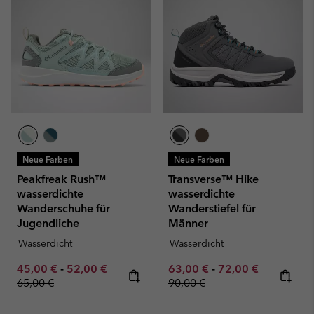
Neue Farben
Neue Farben
Peakfreak Rush™
Transverse™ Hike
wasserdichte
wasserdichte
Wanderschuhe für
Wanderstiefel für
Jugendliche
Männer
Wasserdicht
Wasserdicht
Minimum sale price:
Maximum sale price:
Regular price:
Minimum sale price:
Maximum sale pric
Regular pr
45,00 €
-
52,00 €
63,00 €
-
72,00 €
65,00 €
90,00 €