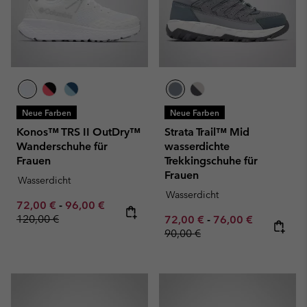
Neue Farben
Neue Farben
Konos™ TRS II OutDry™
Strata Trail™ Mid
Wanderschuhe für
wasserdichte
Frauen
Trekkingschuhe für
Frauen
Wasserdicht
Wasserdicht
Minimum sale price:
Maximum sale price:
Regular price:
72,00 €
-
96,00 €
120,00 €
Minimum sale price:
Maximum sale pric
Regular pr
72,00 €
-
76,00 €
90,00 €