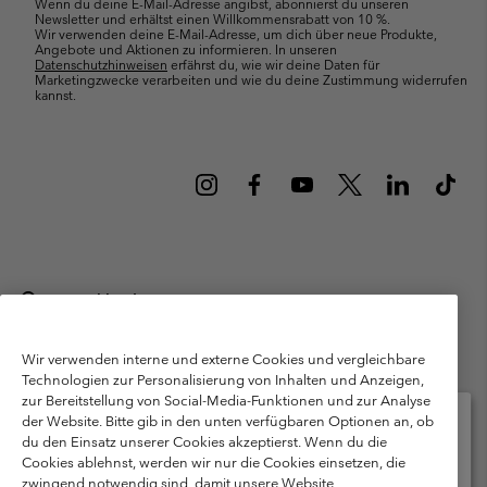
Wenn du deine E-Mail-Adresse angibst, abonnierst du unseren
Newsletter und erhältst einen Willkommensrabatt von 10 %.
Wir verwenden deine E-Mail-Adresse, um dich über neue Produkte,
Angebote und Aktionen zu informieren. In unseren
Datenschutzhinweisen
erfährst du, wie wir deine Daten für
Marketingzwecke verarbeiten und wie du deine Zustimmung widerrufen
kannst.
Deutschland
©
2026
Columbia Sportswear GmbH. Walter-Gropius-Str. 23, 80807
München Deutschland. Alle Rechte vorbehalten.
Wir verwenden interne und externe Cookies und vergleichbare
Technologien zur Personalisierung von Inhalten und Anzeigen,
Nutzungsbedingungen
Allgemeine Verkaufsbedingungen
Garantie
zur Bereitstellung von Social-Media-Funktionen und zur Analyse
Datenschutzerklärung
der Website. Bitte gib in den unten verfügbaren Optionen an, ob
du den Einsatz unserer Cookies akzeptierst. Wenn du die
Bestimmungen und Bedingungen des Mitglieder Programms
Cookies ablehnst, werden wir nur die Cookies einsetzen, die
Bitte wählen Sie Ihr Lieferland und Ihre Sprache
zwingend notwendig sind, damit unsere Website
Nutzungsbedingungen Für Nutzergenerierte Inhalte
Impressum