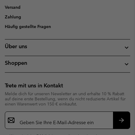
Versand
Zahlung
Häufig gestellte Fragen
Über uns
Shoppen
Trete mit uns in Kontakt
Melde dich für unseren Newsletter an und erhalte 10 % Rabatt
auf deine erste Bestellung, wenn du nicht reduzierte Artikel für
einen Warenwert von 150 € einkaufst.
Newsletter-
Anmeldung
Abonn