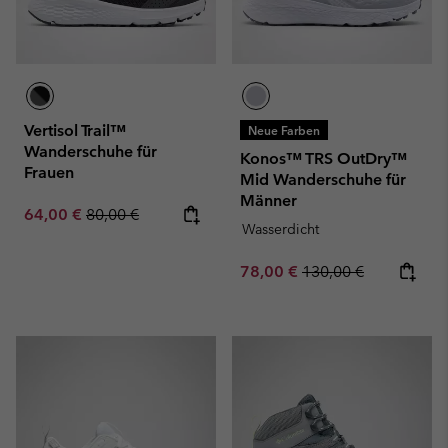
Vertisol Trail™
Neue Farben
Wanderschuhe für
Konos™ TRS OutDry™
Frauen
Mid Wanderschuhe für
Männer
Sale price:
Regular price:
64,00 €
80,00 €
Wasserdicht
Sale price:
Regular price:
78,00 €
130,00 €