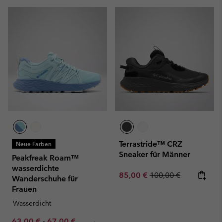
Terrastride™ CRZ
Neue Farben
Sneaker für Männer
Peakfreak Roam™
wasserdichte
Sale price:
Regular price:
85,00 €
100,00 €
Wanderschuhe für
Frauen
Wasserdicht
Minimum sale price:
Maximum sale price:
Regular price:
63,00 €
-
67,00 €