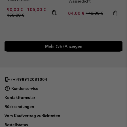
Wasserdicht
Minimum sale price:
Maximum sale price:
Regular price:
90,00 €
-
105,00 €
Sale price:
Regular price:
84,00 €
140,00 €
150,00 €
Mehr (36) Anzeigen
(+)498912081004
Kundenservice
Kontaktformular
Rücksendungen
Vom Kaufvertrag zurücktreten
Bestellstatus