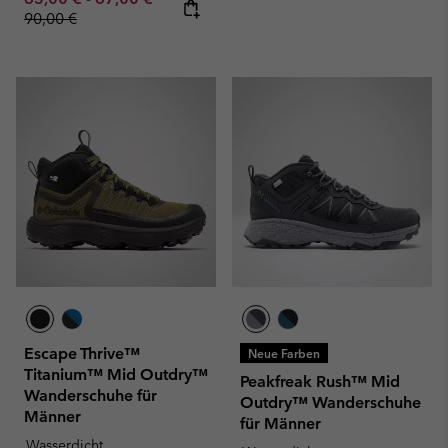
90,00 €
Escape Thrive™
Neue Farben
Titanium™ Mid Outdry™
Peakfreak Rush™ Mid
Wanderschuhe für
Outdry™ Wanderschuhe
Männer
für Männer
Wasserdicht