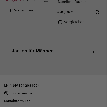
455,00 €
650,00 €
Natürliche Daunen
Vergleichen
Regular price:
400,00 €
Vergleichen
Jacken für Männer
+
(+)498912081004
Kundenservice
Kontaktformular