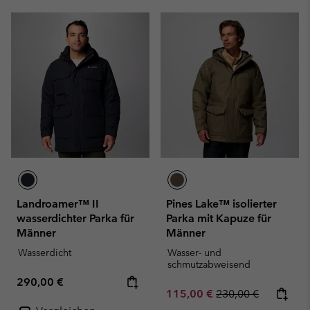
Landroamer™ II
Pines Lake™ isolierter
wasserdichter Parka für
Parka mit Kapuze für
Männer
Männer
Wasserdicht
Wasser- und
schmutzabweisend
Regular price:
290,00 €
Sale price:
Regular price:
115,00 €
230,00 €