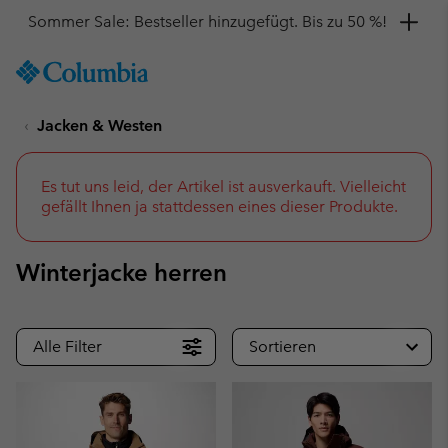
Hol dir einen 10 %-Gutschein
SKIP
Columbia
TO
Sportswear
CONTENT
Jacken & Westen
SKIP
TO
MAIN
NAV
Es tut uns leid, der Artikel ist ausverkauft. Vielleicht
gefällt Ihnen ja stattdessen eines dieser Produkte.
SKIP
TO
SEARCH
Winterjacke herren
Alle Filter
Sortieren