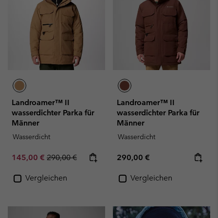
Landroamer™ II
Landroamer™ II
wasserdichter Parka für
wasserdichter Parka für
Männer
Männer
Wasserdicht
Wasserdicht
Sale price:
Regular price:
Regular price:
145,00 €
290,00 €
290,00 €
Vergleichen
Vergleichen