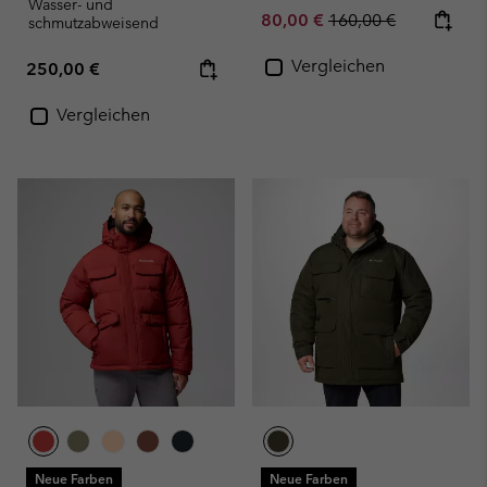
Wasser- und
Sale price:
Regular price:
80,00 €
160,00 €
schmutzabweisend
Vergleichen
Regular price:
250,00 €
Vergleichen
Neue Farben
Neue Farben