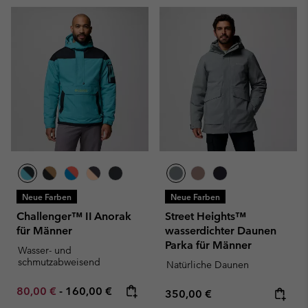
Neue Farben
Neue Farben
Challenger™ II Anorak
Street Heights™
für Männer
wasserdichter Daunen
Parka für Männer
Wasser- und
schmutzabweisend
Natürliche Daunen
Minimum sale price:
Maximum price:
80,00 €
-
160,00 €
Regular price:
350,00 €