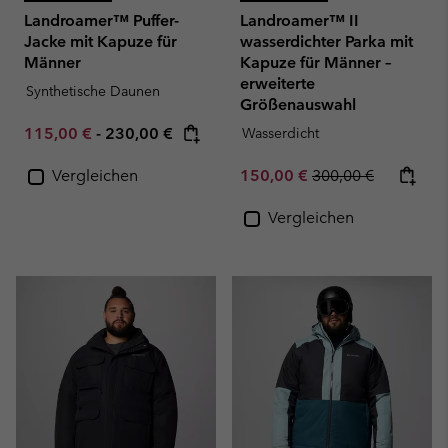
Landroamer™ Puffer-
Landroamer™ II
Jacke mit Kapuze für
wasserdichter Parka mit
Männer
Kapuze für Männer –
erweiterte
Synthetische Daunen
Größenauswahl
Minimum sale price:
Maximum price:
115,00 €
-
230,00 €
Wasserdicht
Sale price:
Regular price:
Vergleichen
150,00 €
300,00 €
Vergleichen