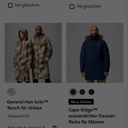
Vergleichen
Vergleichen
General Han Solo™
Neue Farben
Trench für Unisex
Cape Ridge™
wasserdichter Daunen
Wasserdicht
Parka für Männer
Sale price:
Regular price: