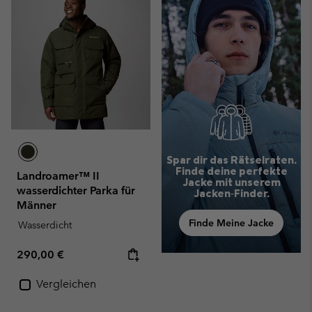
Spar dir das Rätselraten.
Finde deine perfekte
Landroamer™ II
Jacke mit unserem
wasserdichter Parka für
Jacken‑Finder.
Männer
Finde Meine Jacke
Wasserdicht
Regular price:
290,00 €
Vergleichen