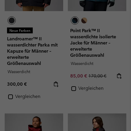
Point Park™ II
Neue Farben
wasserdichte isolierte
Landroamer™ II
Jacke für Männer –
wasserdichter Parka mit
erweiterte
Kapuze für Männer –
Größenauswahl
erweiterte
Größenauswahl
Wasserdicht
Wasserdicht
Sale price:
Regular price:
85,00 €
170,00 €
Regular price:
300,00 €
Vergleichen
Vergleichen