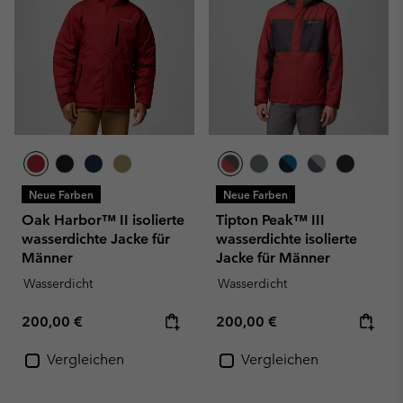
Neue Farben
Neue Farben
Oak Harbor™ II isolierte
Tipton Peak™ III
wasserdichte Jacke für
wasserdichte isolierte
Männer
Jacke für Männer
Wasserdicht
Wasserdicht
Regular price:
Regular price:
200,00 €
200,00 €
Vergleichen
Vergleichen