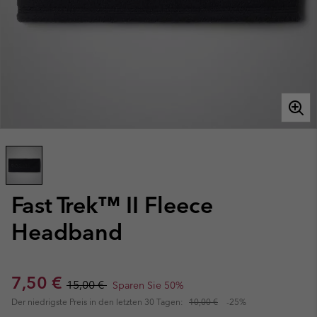
Fast Trek™ II Fleece
Headband
Sale price:
Regular price:
7,50 €
15,00 €
Sparen Sie 50%
Der niedrigste Preis in den letzten 30 Tagen:
10,00 €
-25%