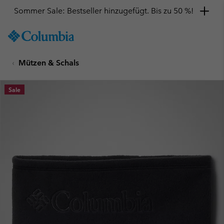
Sommer Sale: Bestseller hinzugefügt. Bis zu 50 %!
SKIP
Columbia
TO
Sportswear
CONTENT
Mützen & Schals
SKIP
TO
MAIN
Sale
NAV
SKIP
TO
SEARCH