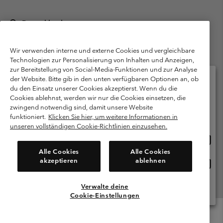
Deutschland
©
2026
Columbia Sportswear GmbH. Walter-Gropius-Str. 23, 80807
München Deutschland. Alle Rechte vorbehalten.
Wir verwenden interne und externe Cookies und vergleichbare
Technologien zur Personalisierung von Inhalten und Anzeigen,
Nutzungsbedingungen
Allgemeine Verkaufsbedingungen
Garantie
zur Bereitstellung von Social-Media-Funktionen und zur Analyse
Datenschutzerklärung
der Website. Bitte gib in den unten verfügbaren Optionen an, ob
du den Einsatz unserer Cookies akzeptierst. Wenn du die
Bestimmungen und Bedingungen des Mitglieder Programms
Cookies ablehnst, werden wir nur die Cookies einsetzen, die
Bitte wählen Sie Ihr Lieferland und Ihre Sprache
zwingend notwendig sind, damit unsere Website
Nutzungsbedingungen Für Nutzergenerierte Inhalte
Impressum
Online-Einkauf verfügbar
funktioniert.
Klicken Sie hier, um weitere Informationen in
Cookies
Public CBCR
unseren vollständigen Cookie-Richtlinien einzusehen.
Online
United States
Einkau
Kundenservice: Mo- Fr. 9:00 - 13:00 & 14:00- 18:00 Uhr
Alle Cookies
Alle Cookies
(+)498912081004
verfü
akzeptieren
ablehnen
Online
Deutschland
Einkau
verfü
Verwalte deine
Alle Länder Anzeigen
Cookie-Einstellungen
Menu
Suche
Anmelden
Mini