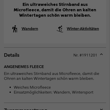
Ein ultraweiches Stirnband aus
Microfleece, damit die Ohren an kalten
Wintertagen schön warm bleiben.
Wandern
Winter-Aktivitäten
Details
Nr. #
1911201
Expan
or
ANGENEMES FLEECE
collap
Ein ultraweiches Stirnband aus Microfleece, damit die
sectio
Ohren an kalten Wintertagen schön warm bleiben.
Weiches Microfleece
Einsatzmöglichkeiten: Wandern, Wintersport