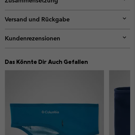
Zusammensetzung
Expan
or
collap
Versand und Rückgabe
sectio
Expan
or
collap
Kundenrezensionen
sectio
Expan
or
collap
Das Könnte Dir Auch Gefallen
sectio