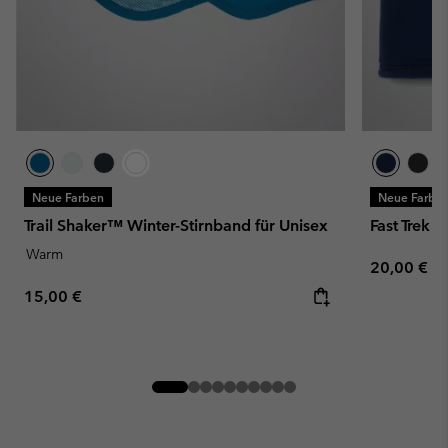
Neue Farben
Neue Farbe
Trail Shaker™ Winter-Stirnband für Unisex
Fast Trek I
Warm
Regular pr
20,00 €
Regular price:
15,00 €