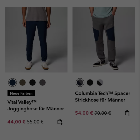
Columbia Tech™ Spacer
Neue Farben
Strickhose für Männer
Vital Valley™
Jogginghose für Männer
Sale price:
Regular price:
54,00 €
90,00 €
Sale price:
Regular price:
44,00 €
55,00 €