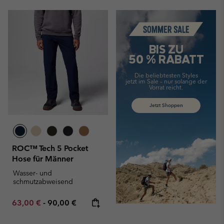
Summer Sale
BIS ZU
50 % RABATT
Die beliebtesten Styles
jetzt im Sale –
nur solange der
Vorrat reicht.
Jetzt Shoppen
ROC™ Tech 5 Pocket
Hose für Männer
Wasser- und
schmutzabweisend
Minimum sale price:
Maximum price:
63,00 €
-
90,00 €