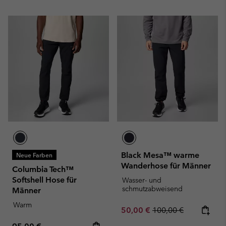
Black Mesa™ warme
Neue Farben
Wanderhose für Männer
Columbia Tech™
Softshell Hose für
Wasser- und
schmutzabweisend
Männer
Warm
Sale price:
Regular price:
50,00 €
100,00 €
Regular price: