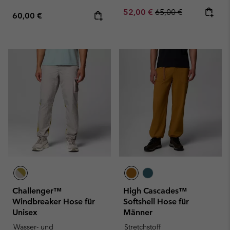
Sale price:
Regular price:
52,00 €
65,00 €
Regular price:
60,00 €
Challenger™
High Cascades™
Windbreaker Hose für
Softshell Hose für
Unisex
Männer
Wasser- und
Stretchstoff