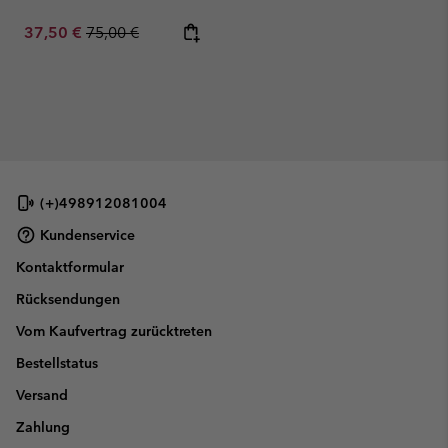
Sale price:
Regular price:
37,50 €
75,00 €
(+)498912081004
Kundenservice
Kontaktformular
Rücksendungen
Vom Kaufvertrag zurücktreten
Bestellstatus
Versand
Zahlung