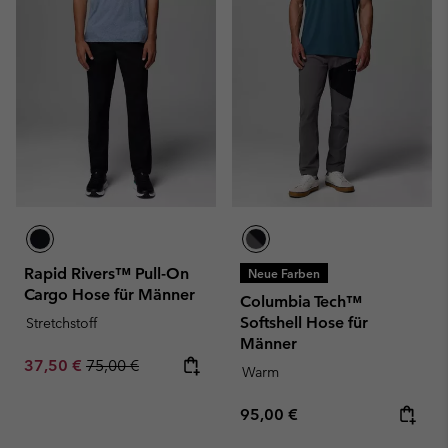
Rapid Rivers™ Pull-On
Neue Farben
Cargo Hose für Männer
Columbia Tech™
Softshell Hose für
Stretchstoff
Männer
Sale price:
Regular price:
37,50 €
75,00 €
Warm
Regular price:
95,00 €