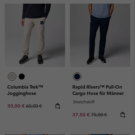
Columbia Trek™
Rapid Rivers™ Pull-On
Jogginghose
Cargo Hose für Männer
Stretchstoff
Sale price:
Regular price:
30,00 €
60,00 €
Sale price:
Regular price:
37,50 €
75,00 €