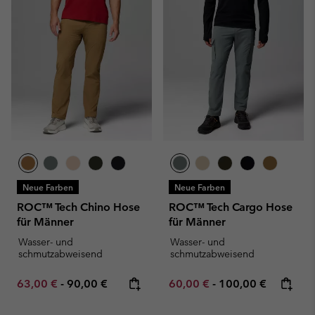
Neue Farben
Neue Farben
ROC™ Tech Chino Hose
ROC™ Tech Cargo Hose
für Männer
für Männer
Wasser- und
Wasser- und
schmutzabweisend
schmutzabweisend
Minimum sale price:
Maximum price:
Minimum sale price:
Maximum price:
63,00 €
-
90,00 €
60,00 €
-
100,00 €