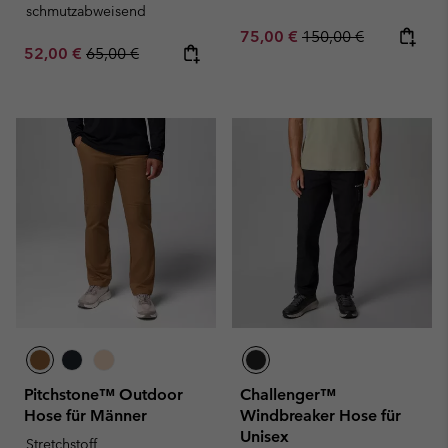
schmutzabweisend
Sale price:
Regular price:
75,00 €
150,00 €
Sale price:
Regular price:
52,00 €
65,00 €
Pitchstone™ Outdoor
Challenger™
Hose für Männer
Windbreaker Hose für
Unisex
Stretchstoff