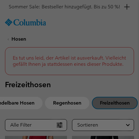
Hol dir einen 10 %-Gutschein
SKIP
Columbia
TO
Sportswear
CONTENT
Hosen
SKIP
TO
MAIN
NAV
Es tut uns leid, der Artikel ist ausverkauft. Vielleicht
gefällt Ihnen ja stattdessen eines dieser Produkte.
SKIP
TO
SEARCH
Freizeithosen
delbare Hosen
Regenhosen
Freizeithosen
Alle Filter
Sortieren