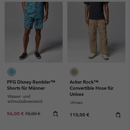
PFG Disney Rambler™
Acker Rock™
Shorts für Männer
Convertible Hose für
Unisex
Wasser- und
schmutzabweisend
Unisex
Sale price:
Regular price:
56,00 €
70,00 €
Regular price:
110,00 €