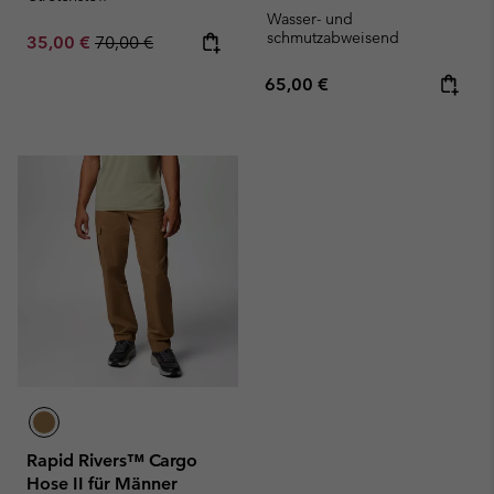
Wasser- und
schmutzabweisend
Sale price:
Regular price:
35,00 €
70,00 €
Regular price:
65,00 €
Rapid Rivers™ Cargo
Hose II für Männer