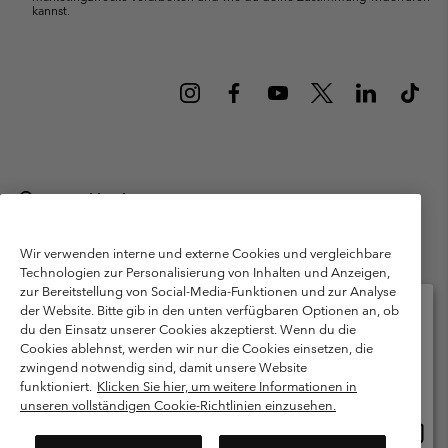
kannst.
Deutschland
©
2026
Columbia Sportswear GmbH. Walter-Gropius-Str. 23, 80807
München Deutschland. Alle Rechte vorbehalten.
Wir verwenden interne und externe Cookies und vergleichbare
Technologien zur Personalisierung von Inhalten und Anzeigen,
Nutzungsbedingungen
Allgemeine Verkaufsbedingungen
Garantie
zur Bereitstellung von Social-Media-Funktionen und zur Analyse
Datenschutzerklärung
der Website. Bitte gib in den unten verfügbaren Optionen an, ob
du den Einsatz unserer Cookies akzeptierst. Wenn du die
Bestimmungen und Bedingungen des Mitglieder Programms
Cookies ablehnst, werden wir nur die Cookies einsetzen, die
Bitte wählen Sie Ihr Lieferland und Ihre Sprache
zwingend notwendig sind, damit unsere Website
Nutzungsbedingungen Für Nutzergenerierte Inhalte
Impressum
Online-Einkauf verfügbar
funktioniert.
Klicken Sie hier, um weitere Informationen in
Cookies
Public CBCR
unseren vollständigen Cookie-Richtlinien einzusehen.
Online
United States