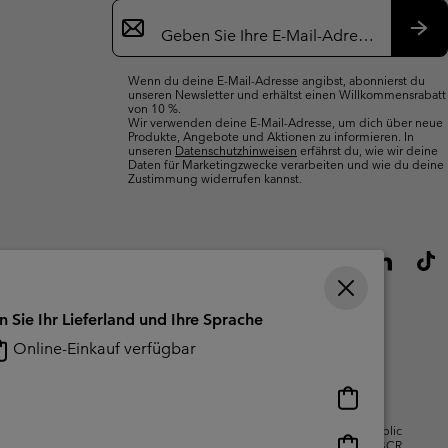
Newsletter-
Anmeldung
Abo
Wenn du deine E-Mail-Adresse angibst, abonnierst du
unseren Newsletter und erhältst einen Willkommensrabatt
von 10 %.
Wir verwenden deine E-Mail-Adresse, um dich über neue
Produkte, Angebote und Aktionen zu informieren. In
unseren
Datenschutzhinweisen
erfährst du, wie wir deine
Daten für Marketingzwecke verarbeiten und wie du deine
Zustimmung widerrufen kannst.
n Sie Ihr Lieferland und Ihre Sprache
Online-Einkauf verfügbar
Online-
Einkauf
gsbedingungen Für Nutzergenerierte
Impressum
Cookies
Public
verfügbar
Online-
CBCR