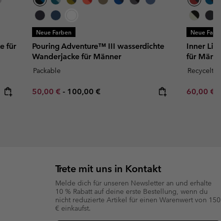
Neue Farben
Neue Farb
e für
Pouring Adventure™ III wasserdichte
Inner Lim
Wanderjacke für Männer
für Männ
Packable
Recycelt
Minimum sale price:
Maximum price:
Minimum s
50,00 €
-
100,00 €
60,00 €
Trete mit uns in Kontakt
Melde dich für unseren Newsletter an und erhalte
10 % Rabatt auf deine erste Bestellung, wenn du
nicht reduzierte Artikel für einen Warenwert von 150
€ einkaufst.