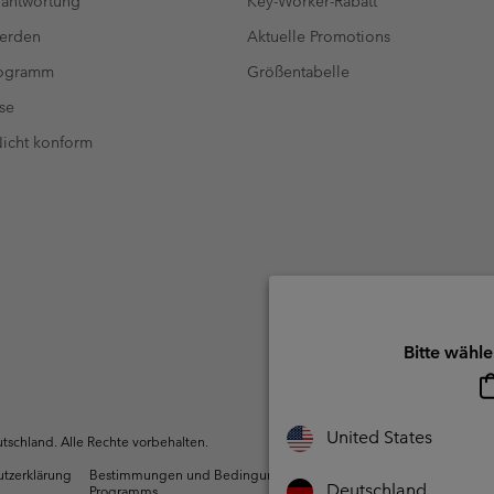
antwortung
Key-Worker-Rabatt
werden
Aktuelle Promotions
rogramm
Größentabelle
se
 Nicht konform
Bitte wähle
United States
schland. Alle Rechte vorbehalten.
utzerklärung
Bestimmungen und Bedingungen des Mitglieder
Nutzun
Deutschland
Programms
Inhalte