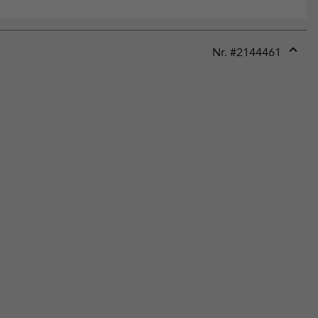
Nr. #
2144461
Expan
or
collap
sectio