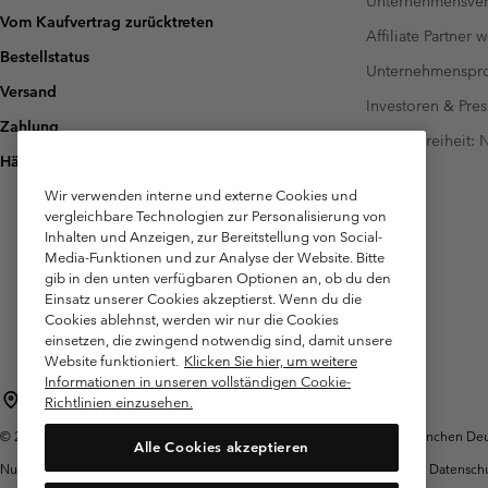
Unternehmensver
Vom Kaufvertrag zurücktreten
Affiliate Partner 
Bestellstatus
Unternehmensp
Versand
Investoren & Pres
Zahlung
Barrierefreiheit:
Häufig gestellte Fragen
Wir verwenden interne und externe Cookies und
vergleichbare Technologien zur Personalisierung von
Inhalten und Anzeigen, zur Bereitstellung von Social-
Media-Funktionen und zur Analyse der Website. Bitte
gib in den unten verfügbaren Optionen an, ob du den
Einsatz unserer Cookies akzeptierst. Wenn du die
Cookies ablehnst, werden wir nur die Cookies
einsetzen, die zwingend notwendig sind, damit unsere
Website funktioniert.
Klicken Sie hier, um weitere
Informationen in unseren vollständigen Cookie-
Deutschland
Richtlinien einzusehen.
©
2026
Columbia Sportswear GmbH. Walter-Gropius-Str. 23, 80807 München Deut
Alle Cookies akzeptieren
Nutzungsbedingungen
Allgemeine
Garantie
Datensch
Verkaufsbedingungen