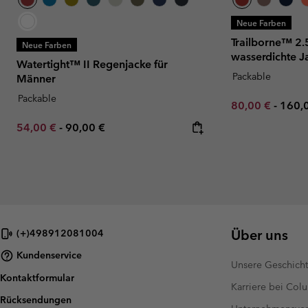
Neue Farben
Trailborne™ 2.
Neue Farben
wasserdichte J
Watertight™ II Regenjacke für
Packable
Männer
Packable
Minimum sale p
Maxi
80,00 €
-
160,
Minimum sale price:
Maximum price:
54,00 €
-
90,00 €
Über uns
(+)498912081004
Kundenservice
Unsere Geschich
Kontaktformular
Karriere bei Col
Rücksendungen