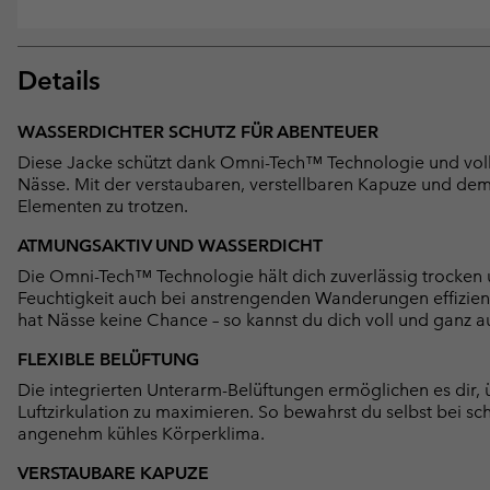
Details
WASSERDICHTER SCHUTZ FÜR ABENTEUER
Diese Jacke schützt dank Omni-Tech™ Technologie und voll
Nässe. Mit der verstaubaren, verstellbaren Kapuze und de
Elementen zu trotzen.
ATMUNGSAKTIV UND WASSERDICHT
Die Omni-Tech™ Technologie hält dich zuverlässig trocken u
Feuchtigkeit auch bei anstrengenden Wanderungen effizient
hat Nässe keine Chance – so kannst du dich voll und ganz a
FLEXIBLE BELÜFTUNG
Die integrierten Unterarm-Belüftungen ermöglichen es dir,
Luftzirkulation zu maximieren. So bewahrst du selbst bei s
angenehm kühles Körperklima.
VERSTAUBARE KAPUZE