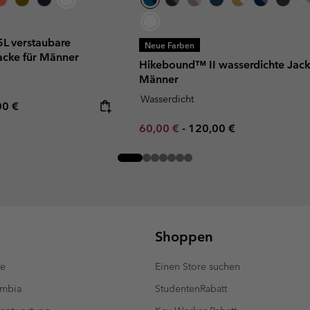
5L verstaubare
Neue Farben
acke für Männer
Hikebound™ II wasserdichte Jack
Männer
Wasserdicht
rice:
mum price:
00 €
Minimum sale price:
Maximum price:
60,00 €
-
120,00 €
Shoppen
te
Einen Store suchen
umbia
StudentenRabatt