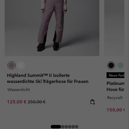
Highland Summit™ II isolierte
Neue Farbe
wasserdichte Ski Trägerhose für Frauen
Platinum P
Hose für F
Wasserdicht
Recycelt
Sale price:
Regular price:
125,00 €
250,00 €
Minimum sa
150,00 €