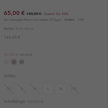
Sale price:
Regular price:
65,00 €
140,00 €
Sparen Sie 54%
Der niedrigste Preis in den letzten 30 Tagen:
91,00 €
-29%
Farbe:
Rich Wine
140,00 €
Regular price:
Sale price:
65,00 €
140,00 €
Größe:
XS
S
M
L
XL
XXL
Schrittlänge:
Standard