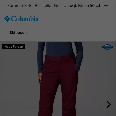
Sommer Sale: Bestseller hinzugefügt. Bis zu 50 %!
SKIP
Columbia
TO
Sportswear
CONTENT
Skihosen
SKIP
TO
MAIN
Neue Farben
NAV
SKIP
TO
SEARCH