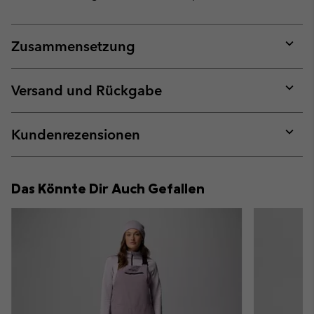
Zusammensetzung
Expan
or
collap
Versand und Rückgabe
sectio
Expan
or
collap
Kundenrezensionen
sectio
Expan
or
collap
Das Könnte Dir Auch Gefallen
sectio