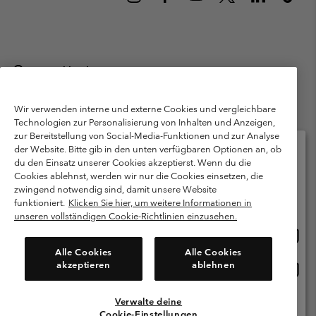
Deutschland
©
2026
Columbia Sportswear GmbH. Walter-Gropius-Str. 23, 80807
München Deutschland. Alle Rechte vorbehalten.
Wir verwenden interne und externe Cookies und vergleichbare
Technologien zur Personalisierung von Inhalten und Anzeigen,
Nutzungsbedingungen
Allgemeine Verkaufsbedingungen
Garantie
zur Bereitstellung von Social-Media-Funktionen und zur Analyse
Datenschutzerklärung
der Website. Bitte gib in den unten verfügbaren Optionen an, ob
du den Einsatz unserer Cookies akzeptierst. Wenn du die
Bestimmungen und Bedingungen des Mitglieder Programms
Cookies ablehnst, werden wir nur die Cookies einsetzen, die
Bitte wählen Sie Ihr Lieferland und Ihre Sprache
zwingend notwendig sind, damit unsere Website
Nutzungsbedingungen Für Nutzergenerierte Inhalte
Impressum
Online-Einkauf verfügbar
funktioniert.
Klicken Sie hier, um weitere Informationen in
Cookies
Public CBCR
unseren vollständigen Cookie-Richtlinien einzusehen.
Online
United States
Einkau
Kundenservice: Mo- Fr. 9:00 - 13:00 & 14:00- 18:00 Uhr
Alle Cookies
Alle Cookies
(+)498912081004
verfü
akzeptieren
ablehnen
Online
Deutschland
Einkau
verfü
Verwalte deine
Alle Länder Anzeigen
Cookie-Einstellungen