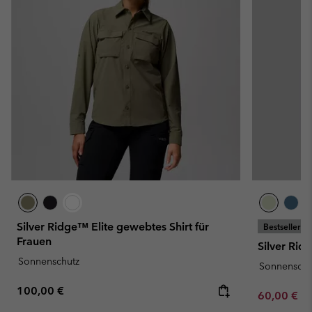
Silver Ridge™ Elite gewebtes Shirt für
Bestseller
Frauen
Silver Rid
Sonnenschutz
Sonnenschu
Regular price:
100,00 €
Minimum sa
60,00 €
-