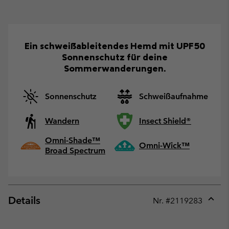
Ein schweißableitendes Hemd mit UPF50
Sonnenschutz für deine
Sommerwanderungen.
Sonnenschutz
Schweißaufnahme
Wandern
Insect Shield®
Omni-Shade™
Omni-Wick™
Broad Spectrum
Details
Nr. #
2119283
Expan
or