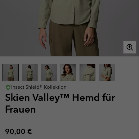
Insect Shield® Kollektion
Skien Valley™ Hemd für
Frauen
Regular price:
90,00 €