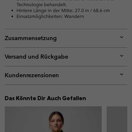
Technologie behandelt.
Hintere Länge in der Mitte: 27.0 in / 68.6 cm
Einsatzmöglichkeiten: Wandern
Zusammensetzung
Expan
or
collap
Versand und Rückgabe
sectio
Expan
or
collap
Kundenrezensionen
sectio
Expan
or
collap
Das Könnte Dir Auch Gefallen
sectio