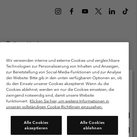
Deutschland
©
2026
Columbia Sportswear GmbH. Walter-Gropius-Str. 23, 80807
München Deutschland. Alle Rechte vorbehalten.
Wir verwenden interne und externe Cookies und vergleichbare
Technologien zur Personalisierung von Inhalten und Anzeigen,
Nutzungsbedingungen
Allgemeine Verkaufsbedingungen
Garantie
zur Bereitstellung von Social-Media-Funktionen und zur Analyse
Datenschutzerklärung
der Website. Bitte gib in den unten verfügbaren Optionen an, ob
du den Einsatz unserer Cookies akzeptierst. Wenn du die
Bestimmungen und Bedingungen des Mitglieder Programms
Cookies ablehnst, werden wir nur die Cookies einsetzen, die
Bitte wählen Sie Ihr Lieferland und Ihre Sprache
zwingend notwendig sind, damit unsere Website
Nutzungsbedingungen Für Nutzergenerierte Inhalte
Impressum
Online-Einkauf verfügbar
funktioniert.
Klicken Sie hier, um weitere Informationen in
Cookies
Public CBCR
unseren vollständigen Cookie-Richtlinien einzusehen.
Online
United States
Einkau
Kundenservice: Mo- Fr. 9:00 - 13:00 & 14:00- 18:00 Uhr
Alle Cookies
Alle Cookies
(+)498912081004
verfü
akzeptieren
ablehnen
Online
Deutschland
Einkau