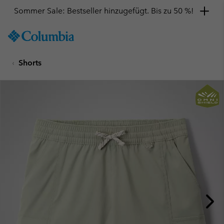
Sommer Sale: Bestseller hinzugefügt. Bis zu 50 %!
SKIP
Columbia
TO
Sportswear
CONTENT
Shorts
SKIP
TO
MAIN
NAV
SKIP
TO
SEARCH