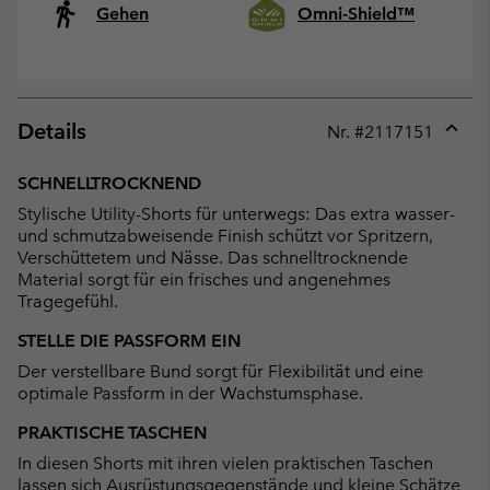
Gehen
Omni-Shield™
Details
Nr. #
2117151
Expan
or
SCHNELLTROCKNEND
collap
Stylische Utility-Shorts für unterwegs: Das extra wasser-
sectio
und schmutzabweisende Finish schützt vor Spritzern,
Verschüttetem und Nässe. Das schnelltrocknende
Material sorgt für ein frisches und angenehmes
Tragegefühl.
STELLE DIE PASSFORM EIN
Der verstellbare Bund sorgt für Flexibilität und eine
optimale Passform in der Wachstumsphase.
PRAKTISCHE TASCHEN
In diesen Shorts mit ihren vielen praktischen Taschen
lassen sich Ausrüstungsgegenstände und kleine Schätze