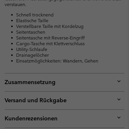
verstauen.
Schnell trocknend
Elastische Taille
Verstellbare Taille mit Kordelzug
Seitentaschen
Seitentasche mit Reverse-Eingriff
Cargo-Tasche mit Klettverschluss
Utility-Schlaufe
Drainagelöcher
Einsatzmöglichkeiten: Wandern, Gehen
Zusammensetzung
Expan
or
collap
Versand und Rückgabe
sectio
Expan
or
collap
Kundenrezensionen
sectio
Expan