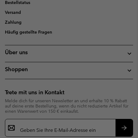
Bestellstatus
Versand
Zahlung
Häufig gestellte Fragen
Über uns
Shoppen
Trete mit uns in Kontakt
Melde dich für unseren Newsletter an und erhalte 10 % Rabatt
auf deine erste Bestellung, wenn du nicht reduzierte Artikel für
einen Warenwert von 150 € einkaufst.
Newsletter-
Anmeldung
Abonn