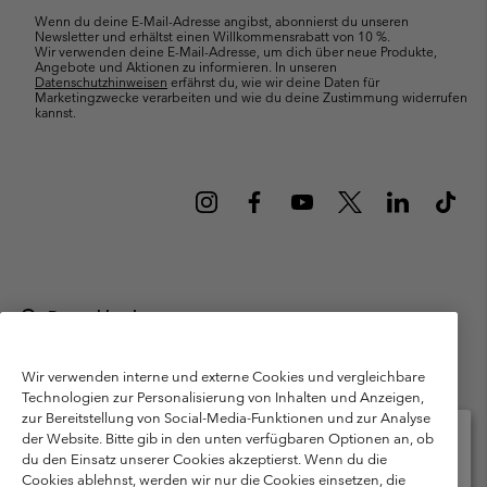
Wenn du deine E-Mail-Adresse angibst, abonnierst du unseren
Newsletter und erhältst einen Willkommensrabatt von 10 %.
Wir verwenden deine E-Mail-Adresse, um dich über neue Produkte,
Angebote und Aktionen zu informieren. In unseren
Datenschutzhinweisen
erfährst du, wie wir deine Daten für
Marketingzwecke verarbeiten und wie du deine Zustimmung widerrufen
kannst.
Deutschland
©
2026
Columbia Sportswear GmbH. Walter-Gropius-Str. 23, 80807
München Deutschland. Alle Rechte vorbehalten.
Wir verwenden interne und externe Cookies und vergleichbare
Technologien zur Personalisierung von Inhalten und Anzeigen,
Nutzungsbedingungen
Allgemeine Verkaufsbedingungen
Garantie
zur Bereitstellung von Social-Media-Funktionen und zur Analyse
Datenschutzerklärung
der Website. Bitte gib in den unten verfügbaren Optionen an, ob
du den Einsatz unserer Cookies akzeptierst. Wenn du die
Bestimmungen und Bedingungen des Mitglieder Programms
Cookies ablehnst, werden wir nur die Cookies einsetzen, die
Bitte wählen Sie Ihr Lieferland und Ihre Sprache