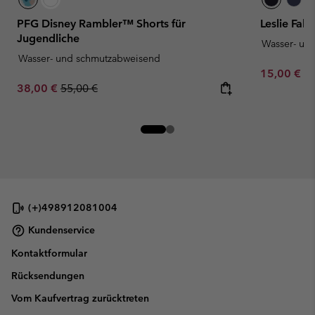
PFG Disney Rambler™ Shorts für
Leslie Fal
Jugendliche
Wasser- un
Wasser- und schmutzabweisend
Minimum sa
15,00 €
-
Sale price:
Regular price:
38,00 €
55,00 €
(+)498912081004
Kundenservice
Kontaktformular
Rücksendungen
Vom Kaufvertrag zurücktreten