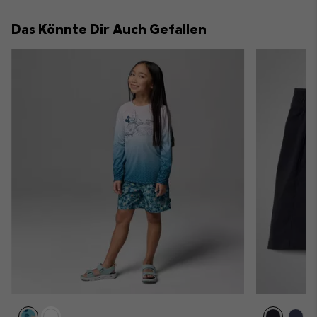
or
collap
Das Könnte Dir Auch Gefallen
sectio