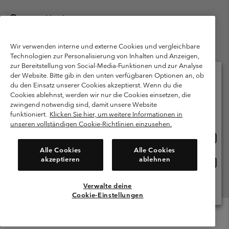
Deutschland
©
2026
Columbia Sportswear GmbH. Walter-Gropius-Str. 23, 80807
München Deutschland. Alle Rechte vorbehalten.
Wir verwenden interne und externe Cookies und vergleichbare
Technologien zur Personalisierung von Inhalten und Anzeigen,
Nutzungsbedingungen
Allgemeine Verkaufsbedingungen
Garantie
zur Bereitstellung von Social-Media-Funktionen und zur Analyse
Datenschutzerklärung
der Website. Bitte gib in den unten verfügbaren Optionen an, ob
du den Einsatz unserer Cookies akzeptierst. Wenn du die
Bestimmungen und Bedingungen des Mitglieder Programms
Cookies ablehnst, werden wir nur die Cookies einsetzen, die
Bitte wählen Sie Ihr Lieferland und Ihre Sprache
zwingend notwendig sind, damit unsere Website
Nutzungsbedingungen Für Nutzergenerierte Inhalte
Impressum
Online-Einkauf verfügbar
funktioniert.
Klicken Sie hier, um weitere Informationen in
Cookies
Public CBCR
unseren vollständigen Cookie-Richtlinien einzusehen.
Online
United States
Einkau
Kundenservice: Mo- Fr. 9:00 - 13:00 & 14:00- 18:00 Uhr
Alle Cookies
Alle Cookies
(+)498912081004
verfü
akzeptieren
ablehnen
Online
Deutschland
Einkau
verfü
Verwalte deine
Alle Länder Anzeigen
Cookie-Einstellungen
Menu
Suche
Anmelden
Mini