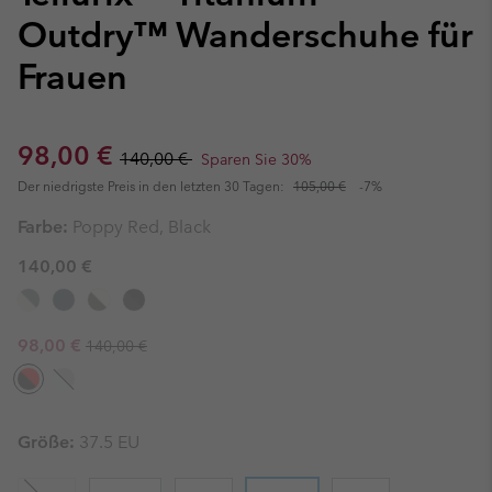
Outdry™ Wanderschuhe für
Frauen
Sale price:
Regular price:
98,00 €
140,00 €
Sparen Sie 30%
Der niedrigste Preis in den letzten 30 Tagen:
105,00 €
-7%
Farbe:
Poppy Red, Black
140,00 €
Regular price:
Sale price:
98,00 €
140,00 €
Größe:
37.5 EU