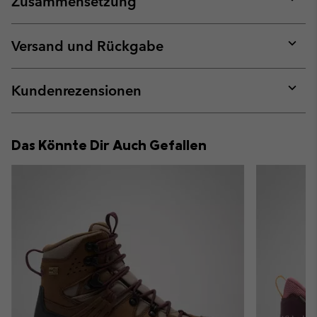
Zusammensetzung
Expan
or
collap
Versand und Rückgabe
sectio
Expan
or
collap
Kundenrezensionen
sectio
Expan
or
collap
Das Könnte Dir Auch Gefallen
sectio