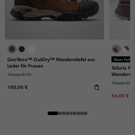
GeoTerra™ OutDry™ Wanderstiefel aus
Neue Farbe
Leder für Frauen
Tellurix P
Wandersch
Wasserdicht
Wasserdich
Regular price:
180,00 €
Minimum sa
66,00 €
-