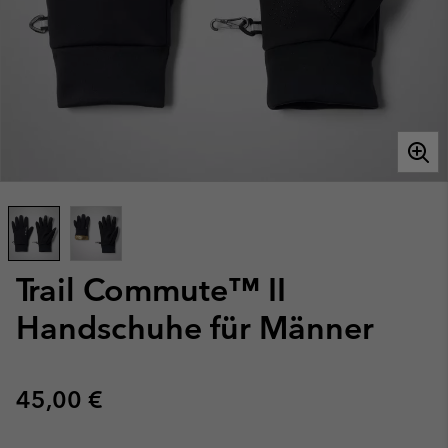
Trail Commute™ II
Handschuhe für Männer
Regular price:
45,00 €