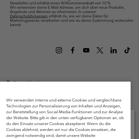
Newsletter und erhältst einen Willkommensrabatt von 10 %.
Wir verwenden deine E-Mail-Adresse, um dich über neue Produkte,
Angebote und Aktionen zu informieren. In unseren
Datenschutzhinweisen
erfährst du, wie wir deine Daten für
Marketingzwecke verarbeiten und wie du deine Zustimmung widerrufen
kannst.
Deutschland
©
2026
Columbia Sportswear GmbH. Walter-Gropius-Str. 23, 80807
München Deutschland. Alle Rechte vorbehalten.
Wir verwenden interne und externe Cookies und vergleichbare
Technologien zur Personalisierung von Inhalten und Anzeigen,
Nutzungsbedingungen
Allgemeine Verkaufsbedingungen
Garantie
zur Bereitstellung von Social-Media-Funktionen und zur Analyse
Datenschutzerklärung
der Website. Bitte gib in den unten verfügbaren Optionen an, ob
du den Einsatz unserer Cookies akzeptierst. Wenn du die
Bestimmungen und Bedingungen des Mitglieder Programms
Cookies ablehnst, werden wir nur die Cookies einsetzen, die
Bitte wählen Sie Ihr Lieferland und Ihre Sprache
zwingend notwendig sind, damit unsere Website
Nutzungsbedingungen Für Nutzergenerierte Inhalte
Impressum