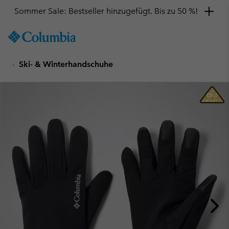
Sommer Sale: Bestseller hinzugefügt. Bis zu 50 %!
SKIP
Columbia
TO
Sportswear
CONTENT
Ski- & Winterhandschuhe
SKIP
TO
MAIN
NAV
SKIP
TO
SEARCH