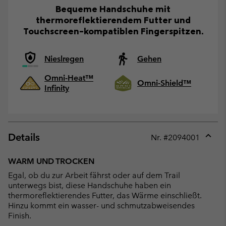
Bequeme Handschuhe mit
thermoreflektierendem Futter und
Touchscreen-kompatiblen Fingerspitzen.
Nieslregen
Gehen
Omni-Heat™
Omni-Shield™
Infinity
Details
Nr. #
2094001
Expan
or
WARM UND TROCKEN
collap
Egal, ob du zur Arbeit fährst oder auf dem Trail
sectio
unterwegs bist, diese Handschuhe haben ein
thermoreflektierendes Futter, das Wärme einschließt.
Hinzu kommt ein wasser- und schmutzabweisendes
Finish.