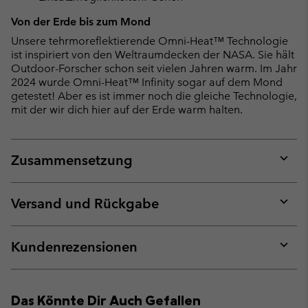
Von der Erde bis zum Mond
Unsere tehrmoreflektierende Omni-Heat™ Technologie
ist inspiriert von den Weltraumdecken der NASA. Sie hält
Outdoor-Forscher schon seit vielen Jahren warm. Im Jahr
2024 wurde Omni-Heat™ Infinity sogar auf dem Mond
getestet! Aber es ist immer noch die gleiche Technologie,
mit der wir dich hier auf der Erde warm halten.
Zusammensetzung
Expan
or
collap
Versand und Rückgabe
sectio
Expan
or
collap
Kundenrezensionen
sectio
Expan
or
collap
Das Könnte Dir Auch Gefallen
sectio