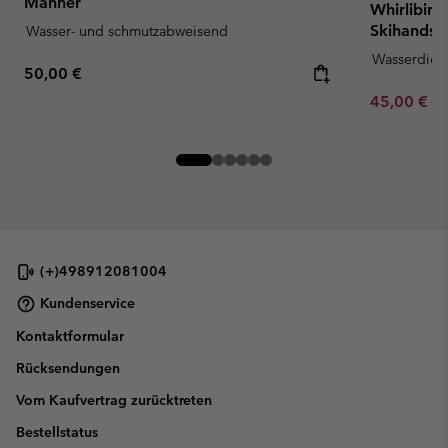
Männer
Whirlibird
Skihandsc
Wasser- und schmutzabweisend
Wasserdich
Regular price:
50,00 €
Sale price:
Re
45,00 €
90
(+)498912081004
Kundenservice
Kontaktformular
Rücksendungen
Vom Kaufvertrag zurücktreten
Bestellstatus