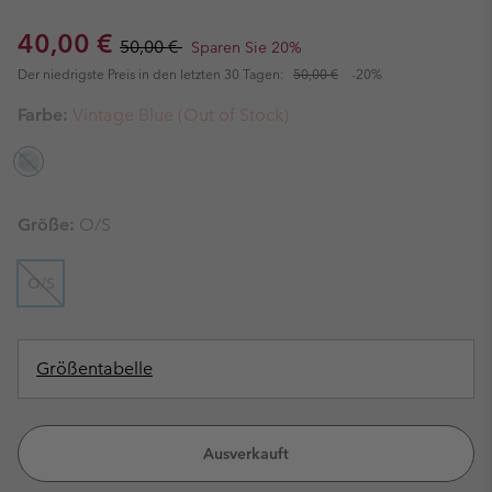
Sale price:
Regular price:
40,00 €
50,00 €
Sparen Sie 20%
Der niedrigste Preis in den letzten 30 Tagen:
50,00 €
-20%
Farbe:
Vintage Blue (Out of Stock)
Größe:
O/S
O/S
Größentabelle
Ausverkauft