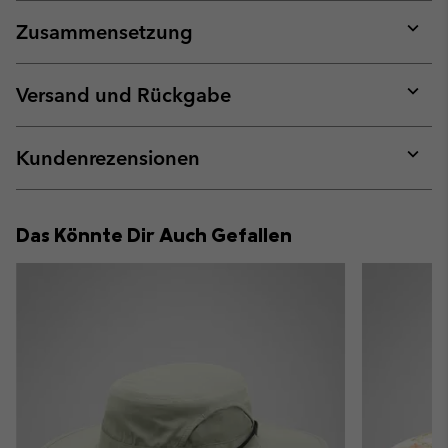
Zusammensetzung
Expan
or
collap
Versand und Rückgabe
sectio
Expan
or
collap
Kundenrezensionen
sectio
Expan
or
collap
Das Könnte Dir Auch Gefallen
sectio