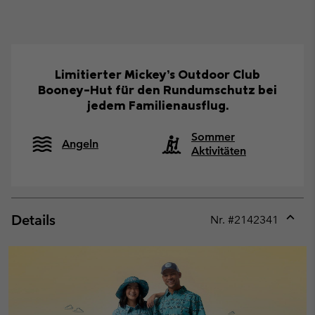
Limitierter Mickey’s Outdoor Club
Booney-Hut für den Rundumschutz bei
jedem Familienausflug.
Sommer
Angeln
Aktivitäten
Details
Nr. #
2142341
Expan
or
collap
sectio