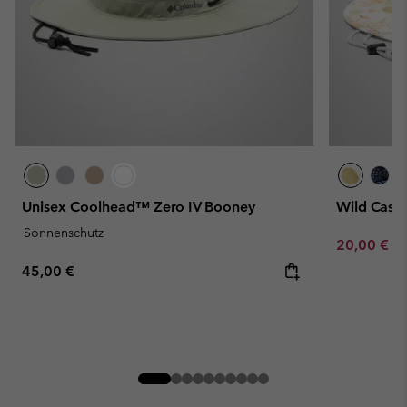
Unisex Coolhead™ Zero IV Booney
Wild Cast
Sonnenschutz
Sale price:
Re
20,00 €
40
Regular price:
45,00 €