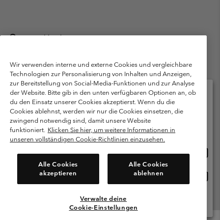
Deutschland
©
2026
Columbia Sportswear GmbH. Walter-Gropius-Str. 23, 80807
München Deutschland. Alle Rechte vorbehalten.
Wir verwenden interne und externe Cookies und vergleichbare
Technologien zur Personalisierung von Inhalten und Anzeigen,
Nutzungsbedingungen
Allgemeine Verkaufsbedingungen
Garantie
zur Bereitstellung von Social-Media-Funktionen und zur Analyse
Datenschutzerklärung
der Website. Bitte gib in den unten verfügbaren Optionen an, ob
du den Einsatz unserer Cookies akzeptierst. Wenn du die
Bestimmungen und Bedingungen des Mitglieder Programms
Cookies ablehnst, werden wir nur die Cookies einsetzen, die
Bitte wählen Sie Ihr Lieferland und Ihre Sprache
zwingend notwendig sind, damit unsere Website
Nutzungsbedingungen Für Nutzergenerierte Inhalte
Impressum
Online-Einkauf verfügbar
funktioniert.
Klicken Sie hier, um weitere Informationen in
Cookies
Public CBCR
unseren vollständigen Cookie-Richtlinien einzusehen.
Online
United States
Einkau
Kundenservice: Mo- Fr. 9:00 - 13:00 & 14:00- 18:00 Uhr
Alle Cookies
Alle Cookies
(+)498912081004
verfü
akzeptieren
ablehnen
Online
Deutschland
Einkau
verfü
Verwalte deine
Alle Länder Anzeigen
Cookie-Einstellungen