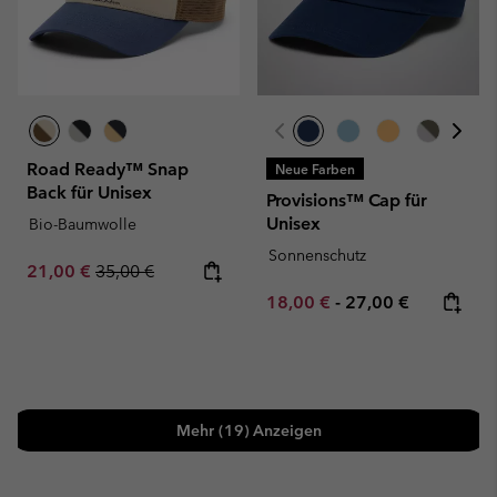
Road Ready™ Snap
Neue Farben
Back für Unisex
Provisions™ Cap für
Unisex
Bio-Baumwolle
Sonnenschutz
Sale price:
Regular price:
21,00 €
35,00 €
Minimum sale price:
Maximum price:
18,00 €
-
27,00 €
Mehr (19) Anzeigen