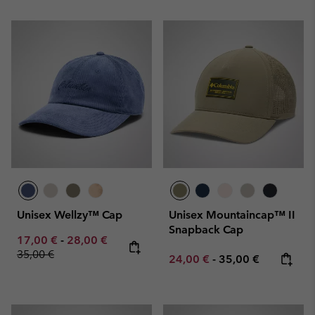
Unisex Wellzy™ Cap
Unisex Mountaincap™ II
Snapback Cap
Minimum sale price:
Maximum sale price:
Regular price:
17,00 €
-
28,00 €
35,00 €
Minimum sale price:
Maximum price:
24,00 €
-
35,00 €