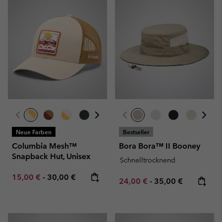
Neue Farben
Bestseller
Columbia Mesh™
Bora Bora™ II Booney
Snapback Hut, Unisex
Schnelltrocknend
Minimum sale price:
Maximum price:
15,00 €
-
30,00 €
Minimum sale price:
Maximum price:
24,00 €
-
35,00 €