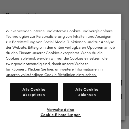
Deutschland
©
2026
Columbia Sportswear GmbH. Walter-Gropius-Str. 23, 80807
München Deutschland. Alle Rechte vorbehalten.
Wir verwenden interne und externe Cookies und vergleichbare
Technologien zur Personalisierung von Inhalten und Anzeigen,
Nutzungsbedingungen
Allgemeine Verkaufsbedingungen
Garantie
zur Bereitstellung von Social-Media-Funktionen und zur Analyse
Datenschutzerklärung
der Website. Bitte gib in den unten verfügbaren Optionen an, ob
du den Einsatz unserer Cookies akzeptierst. Wenn du die
Bestimmungen und Bedingungen des Mitglieder Programms
Cookies ablehnst, werden wir nur die Cookies einsetzen, die
Bitte wählen Sie Ihr Lieferland und Ihre Sprache
zwingend notwendig sind, damit unsere Website
Nutzungsbedingungen Für Nutzergenerierte Inhalte
Impressum
Online-Einkauf verfügbar
funktioniert.
Klicken Sie hier, um weitere Informationen in
Cookies
Public CBCR
unseren vollständigen Cookie-Richtlinien einzusehen.
Online
United States
Einkau
Kundenservice: Mo- Fr. 9:00 - 13:00 & 14:00- 18:00 Uhr
Alle Cookies
Alle Cookies
(+)498912081004
verfü
akzeptieren
ablehnen
Online
Deutschland
Einkau
verfü
Verwalte deine
Alle Länder Anzeigen
Cookie-Einstellungen