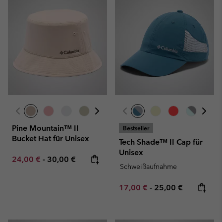
Pine Mountain™ II
Bestseller
Bucket Hat für Unisex
Tech Shade™ II Cap für
Unisex
Minimum sale price:
Maximum price:
24,00 €
-
30,00 €
Schweißaufnahme
Minimum sale price:
Maximum price:
17,00 €
-
25,00 €