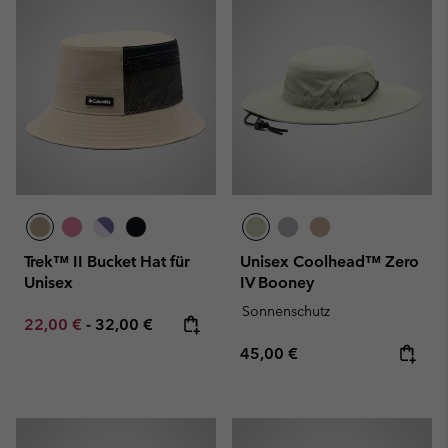
Trek™ II Bucket Hat für
Unisex Coolhead™ Zero
Unisex
IV Booney
Sonnenschutz
Minimum sale price:
Maximum price:
22,00 €
-
32,00 €
Regular price:
45,00 €