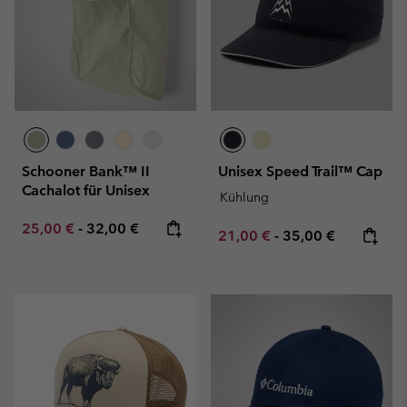
Schooner Bank™ II
Unisex Speed Trail™ Cap
Cachalot für Unisex
Kühlung
Minimum sale price:
Maximum price:
25,00 €
-
32,00 €
Minimum sale price:
Maximum price:
21,00 €
-
35,00 €