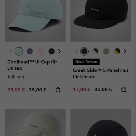
Coolhead™ III Cap für
Neue Farben
Unisex
Creek Side™ 5 Panel Hut
für Unisex
Kühlung
Minimum sale price:
Maximum price:
Minimum sale price:
Maximum price:
17,00 €
-
35,00 €
28,00 €
-
35,00 €