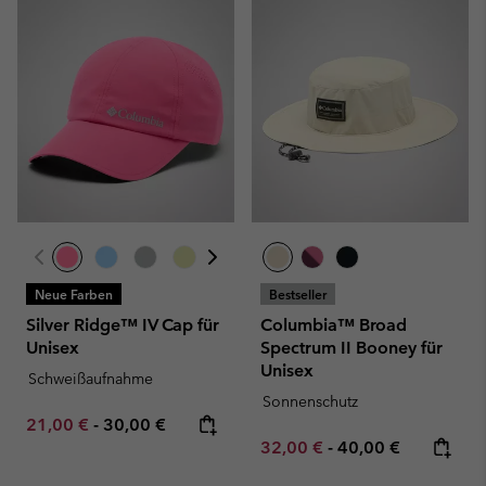
Neue Farben
Bestseller
Silver Ridge™ IV Cap für
Columbia™ Broad
Unisex
Spectrum II Booney für
Unisex
Schweißaufnahme
Sonnenschutz
Minimum sale price:
Maximum price:
21,00 €
-
30,00 €
Minimum sale price:
Maximum price:
32,00 €
-
40,00 €