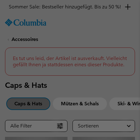
Hol dir einen 10 %-Gutschein
SKIP
Columbia
TO
Sportswear
CONTENT
Accessoires
SKIP
TO
MAIN
NAV
Es tut uns leid, der Artikel ist ausverkauft. Vielleicht
gefällt Ihnen ja stattdessen eines dieser Produkte.
SKIP
TO
SEARCH
Caps & Hats
Caps & Hats
Mützen & Schals
Ski- & Wi
Alle Filter
Sortieren