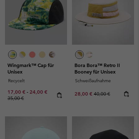
Wingmark™ Cap für
Bora Bora™ Retro II
Unisex
Booney für Unisex
Recycelt
Schweißaufnahme
Minimum sale price:
Maximum sale price:
Regular price:
17,00 €
-
24,00 €
Sale price:
Regular price:
28,00 €
40,00 €
35,00 €