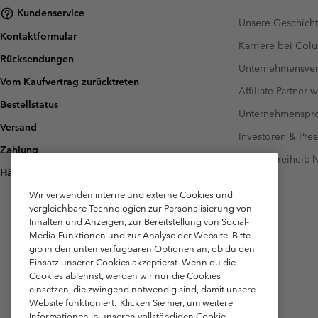
Kundenservice
Unsere Geschich
Kontaktformular
Karriere bei Col
Rücksendungen
Unternehmensver
Vom Kaufvertrag zurücktreten
Affiliate Partner 
Bestellstatus
Unternehmensp
Versand
Investoren & Pres
Zahlung
Barrierefreiheit:
Häufig gestellte Fragen
Wir verwenden interne und externe Cookies und
vergleichbare Technologien zur Personalisierung von
Inhalten und Anzeigen, zur Bereitstellung von Social-
Media-Funktionen und zur Analyse der Website. Bitte
gib in den unten verfügbaren Optionen an, ob du den
Einsatz unserer Cookies akzeptierst. Wenn du die
Cookies ablehnst, werden wir nur die Cookies
einsetzen, die zwingend notwendig sind, damit unsere
Website funktioniert.
Klicken Sie hier, um weitere
Informationen in unseren vollständigen Cookie-